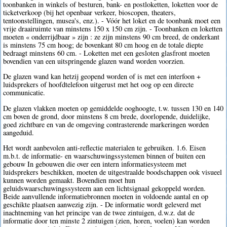
toonbanken in winkels of besturen, bank- en postloketten, loketten voor de
ticketverkoop (bij het openbaar verkeer, bioscopen, theaters,
tentoonstellingen, musea's, enz.). - Vóór het loket en de toonbank moet een
vrije draairuimte van minstens 150 x 150 cm zijn. - Toonbanken en loketten
moeten « onderrijdbaar » zijn : ze zijn minstens 90 cm breed, de onderkant
is minstens 75 cm hoog; de bovenkant 80 cm hoog en de totale diepte
bedraagt minstens 60 cm. - Loketten met een gesloten glasfront moeten
bovendien van een uitspringende glazen wand worden voorzien.
De glazen wand kan hetzij geopend worden of is met een interfoon +
luidsprekers of hoofdtelefoon uitgerust met het oog op een directe
communicatie.
De glazen vlakken moeten op gemiddelde ooghoogte, t.w. tussen 130 en 140
cm boven de grond, door minstens 8 cm brede, doorlopende, duidelijke,
goed zichtbare en van de omgeving contrasterende markeringen worden
aangeduid.
Het wordt aanbevolen anti-reflectie materialen te gebruiken. 1.6. Eisen
m.b.t. de informatie- en waarschuwingssystemen binnen of buiten een
gebouw In gebouwen die over een intern informatiesysteem met
luidsprekers beschikken, moeten de uitgestraalde boodschappen ook visueel
kunnen worden gemaakt. Bovendien moet hun
geluidswaarschuwingssysteem aan een lichtsignaal gekoppeld worden.
Beide aanvullende informatiebronnen moeten in voldoende aantal en op
geschikte plaatsen aanwezig zijn. - De informatie wordt geleverd met
inachtneming van het principe van de twee zintuigen, d.w.z. dat de
informatie door ten minste 2 zintuigen (zien, horen, voelen) kan worden