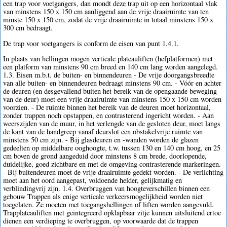
een trap voor voetgangers, dan mondt deze trap uit op een horizontaal vlak
van minstens 150 x 150 cm aanliggend aan de vrije draairuimte van ten
minste 150 x 150 cm, zodat de vrije draairuimte in totaal minstens 150 x
300 cm bedraagt.
De trap voor voetgangers is conform de eisen van punt 1.4.1.
In plaats van hellingen mogen verticale plateauliften (hefplatformen) met
een platform van minstens 90 cm breed en 140 cm lang worden aangelegd.
1.3. Eisen m.b.t. de buiten- en binnendeuren - De vrije doorgangsbreedte
van alle buiten- en binnendeuren bedraagt minstens 90 cm. - Vóór en achter
de deuren (en desgevallend buiten het bereik van de opengaande beweging
van de deur) moet een vrije draairuimte van minstens 150 x 150 cm worden
voorzien. - De ruimte binnen het bereik van de deuren moet horizontaal,
zonder trappen noch opstappen, en contrasterend ingericht worden. - Aan
weerszijden van de muur, in het verlengde van de gesloten deur, moet langs
de kant van de handgreep vanaf deurslot een obstakelvrije ruimte van
minstens 50 cm zijn. - Bij glasdeuren en -wanden worden de glazen
gedeelten op middelbare ooghoogte, t.w. tussen 130 en 140 cm hoog, en 25
cm boven de grond aangeduid door minstens 8 cm brede, doorlopende,
duidelijke, goed zichtbare en met de omgeving contrasterende markeringen.
- Bij buitendeuren moet de vrije draairuimte gedekt worden. - De verlichting
moet aan het oord aangepast, voldoende helder, gelijkmatig en
verblindingvrij zijn. 1.4. Overbruggen van hoogteverschillen binnen een
gebouw Trappen als enige verticale verkeersmogelijkheid worden niet
toegelaten. Ze moeten met toegangshellingen of liften worden aangevuld.
Trapplateauliften met geintegreerd opklapbaar zitje kunnen uitsluitend ertoe
dienen een verdieping te overbruggen, op voorwaarde dat de trappen