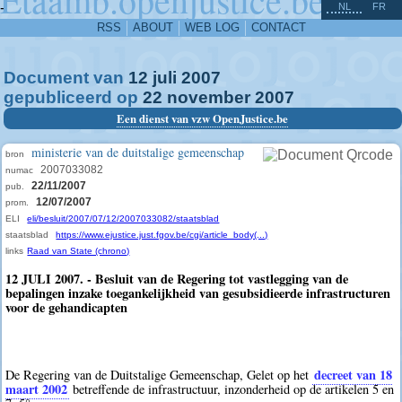
^
-
NL
FR
RSS
ABOUT
WEB LOG
CONTACT
Document van
12
juli
2007
gepubliceerd op
22
november
2007
Een dienst van vzw OpenJustice.be
ministerie van de duitstalige gemeenschap
bron
2007033082
numac
22/11/2007
pub.
12/07/2007
prom.
ELI
eli/besluit/2007/07/12/2007033082/staatsblad
staatsblad
https://www.ejustice.just.fgov.be/cgi/article_body(...)
links
Raad van State (chrono)
12 JULI 2007. - Besluit van de Regering tot vastlegging van de
bepalingen inzake toegankelijkheid van gesubsidieerde infrastructuren
voor de gehandicapten
decreet van 18
De Regering van de Duitstalige Gemeenschap, Gelet op het
maart 2002
betreffende de infrastructuur, inzonderheid op de artikelen 5 en