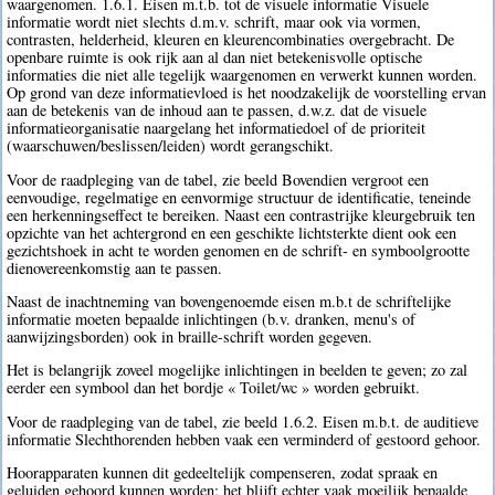
waargenomen. 1.6.1. Eisen m.t.b. tot de visuele informatie Visuele
informatie wordt niet slechts d.m.v. schrift, maar ook via vormen,
contrasten, helderheid, kleuren en kleurencombinaties overgebracht. De
openbare ruimte is ook rijk aan al dan niet betekenisvolle optische
informaties die niet alle tegelijk waargenomen en verwerkt kunnen worden.
Op grond van deze informatievloed is het noodzakelijk de voorstelling ervan
aan de betekenis van de inhoud aan te passen, d.w.z. dat de visuele
informatieorganisatie naargelang het informatiedoel of de prioriteit
(waarschuwen/beslissen/leiden) wordt gerangschikt.
Voor de raadpleging van de tabel, zie beeld Bovendien vergroot een
eenvoudige, regelmatige en eenvormige structuur de identificatie, teneinde
een herkenningseffect te bereiken. Naast een contrastrijke kleurgebruik ten
opzichte van het achtergrond en een geschikte lichtsterkte dient ook een
gezichtshoek in acht te worden genomen en de schrift- en symboolgrootte
dienovereenkomstig aan te passen.
Naast de inachtneming van bovengenoemde eisen m.b.t de schriftelijke
informatie moeten bepaalde inlichtingen (b.v. dranken, menu's of
aanwijzingsborden) ook in braille-schrift worden gegeven.
Het is belangrijk zoveel mogelijke inlichtingen in beelden te geven; zo zal
eerder een symbool dan het bordje « Toilet/wc » worden gebruikt.
Voor de raadpleging van de tabel, zie beeld 1.6.2. Eisen m.b.t. de auditieve
informatie Slechthorenden hebben vaak een verminderd of gestoord gehoor.
Hoorapparaten kunnen dit gedeeltelijk compenseren, zodat spraak en
geluiden gehoord kunnen worden; het blijft echter vaak moeilijk bepaalde