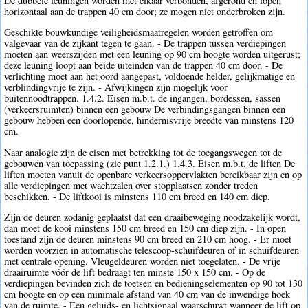
De dubbele leuningen worden met elkaar verbonden, afgerond en lopen
horizontaal aan de trappen 40 cm door; ze mogen niet onderbroken zijn.
Geschikte bouwkundige veiligheidsmaatregelen worden getroffen om
valgevaar van de zijkant tegen te gaan. - De trappen tussen verdiepingen
moeten aan weerszijden met een leuning op 90 cm hoogte worden uitgerust;
deze leuning loopt aan beide uiteinden van de trappen 40 cm door. - De
verlichting moet aan het oord aangepast, voldoende helder, gelijkmatige en
verblindingvrije te zijn. - Afwijkingen zijn mogelijk voor
buitennoodtrappen. 1.4.2. Eisen m.b.t. de ingangen, bordessen, sassen
(verkeersruimten) binnen een gebouw De verbindingsgangen binnen een
gebouw hebben een doorlopende, hindernisvrije breedte van minstens 120
cm.
Naar analogie zijn de eisen met betrekking tot de toegangswegen tot de
gebouwen van toepassing (zie punt 1.2.1.) 1.4.3. Eisen m.b.t. de liften De
liften moeten vanuit de openbare verkeersoppervlakten bereikbaar zijn en op
alle verdiepingen met wachtzalen over stopplaatsen zonder treden
beschikken. - De liftkooi is minstens 110 cm breed en 140 cm diep.
Zijn de deuren zodanig geplaatst dat een draaibeweging noodzakelijk wordt,
dan moet de kooi minstens 150 cm breed en 150 cm diep zijn. - In open
toestand zijn de deuren minstens 90 cm breed en 210 cm hoog. - Er moet
worden voorzien in automatische telescoop-schuifdeuren of in schuifdeuren
met centrale opening. Vleugeldeuren worden niet toegelaten. - De vrije
draairuimte vóór de lift bedraagt ten minste 150 x 150 cm. - Op de
verdiepingen bevinden zich de toetsen en bedieningselementen op 90 tot 130
cm hoogte en op een minimale afstand van 40 cm van de inwendige hoek
van de ruimte. - Een geluids- en lichtsignaal waarschuwt wanneer de lift op