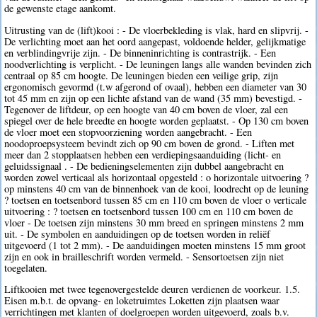
de gewenste etage aankomt.
Uitrusting van de (lift)kooi : - De vloerbekleding is vlak, hard en slipvrij. -
De verlichting moet aan het oord aangepast, voldoende helder, gelijkmatige
en verblindingvrije zijn. - De binneninrichting is contrastrijk. - Een
noodverlichting is verplicht. - De leuningen langs alle wanden bevinden zich
centraal op 85 cm hoogte. De leuningen bieden een veilige grip, zijn
ergonomisch gevormd (t.w afgerond of ovaal), hebben een diameter van 30
tot 45 mm en zijn op een lichte afstand van de wand (35 mm) bevestigd. -
Tegenover de liftdeur, op een hoogte van 40 cm boven de vloer, zal een
spiegel over de hele breedte en hoogte worden geplaatst. - Op 130 cm boven
de vloer moet een stopvoorziening worden aangebracht. - Een
noodoproepsysteem bevindt zich op 90 cm boven de grond. - Liften met
meer dan 2 stopplaatsen hebben een verdiepingsaanduiding (licht- en
geluidssignaal . - De bedieningselementen zijn dubbel aangebracht en
worden zowel verticaal als horizontaal opgesteld : o horizontale uitvoering ?
op minstens 40 cm van de binnenhoek van de kooi, loodrecht op de leuning
? toetsen en toetsenbord tussen 85 cm en 110 cm boven de vloer o verticale
uitvoering : ? toetsen en toetsenbord tussen 100 cm en 110 cm boven de
vloer - De toetsen zijn minstens 30 mm breed en springen minstens 2 mm
uit. - De symbolen en aanduidingen op de toetsen worden in reliëf
uitgevoerd (1 tot 2 mm). - De aanduidingen moeten minstens 15 mm groot
zijn en ook in brailleschrift worden vermeld. - Sensortoetsen zijn niet
toegelaten.
Liftkooien met twee tegenovergestelde deuren verdienen de voorkeur. 1.5.
Eisen m.b.t. de opvang- en loketruimtes Loketten zijn plaatsen waar
verrichtingen met klanten of doelgroepen worden uitgevoerd, zoals b.v.