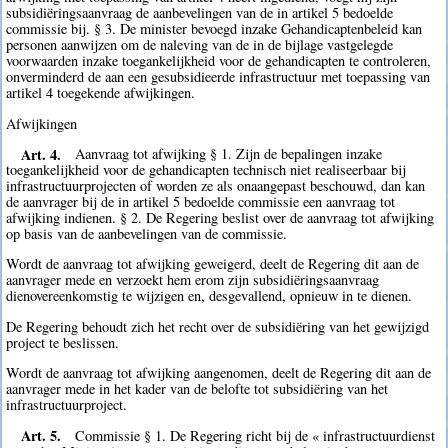
subsidiëringsaanvraag de aanbevelingen van de in artikel 5 bedoelde
commissie bij. § 3. De minister bevoegd inzake Gehandicaptenbeleid kan
personen aanwijzen om de naleving van de in de bijlage vastgelegde
voorwaarden inzake toegankelijkheid voor de gehandicapten te controleren,
onverminderd de aan een gesubsidieerde infrastructuur met toepassing van
artikel 4 toegekende afwijkingen.
Afwijkingen
Art. 4.
Aanvraag tot afwijking § 1. Zijn de bepalingen inzake
toegankelijkheid voor de gehandicapten technisch niet realiseerbaar bij
infrastructuurprojecten of worden ze als onaangepast beschouwd, dan kan
de aanvrager bij de in artikel 5 bedoelde commissie een aanvraag tot
afwijking indienen. § 2. De Regering beslist over de aanvraag tot afwijking
op basis van de aanbevelingen van de commissie.
Wordt de aanvraag tot afwijking geweigerd, deelt de Regering dit aan de
aanvrager mede en verzoekt hem erom zijn subsidiëringsaanvraag
dienovereenkomstig te wijzigen en, desgevallend, opnieuw in te dienen.
De Regering behoudt zich het recht over de subsidiëring van het gewijzigd
project te beslissen.
Wordt de aanvraag tot afwijking aangenomen, deelt de Regering dit aan de
aanvrager mede in het kader van de belofte tot subsidiëring van het
infrastructuurproject.
Art. 5.
Commissie § 1. De Regering richt bij de « infrastructuurdienst