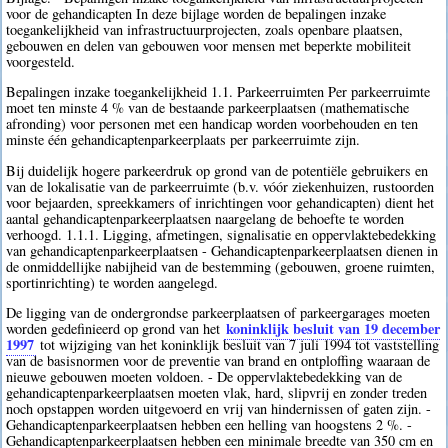
voor de gehandicapten In deze bijlage worden de bepalingen inzake
toegankelijkheid van infrastructuurprojecten, zoals openbare plaatsen,
gebouwen en delen van gebouwen voor mensen met beperkte mobiliteit
voorgesteld.
Bepalingen inzake toegankelijkheid 1.1. Parkeerruimten Per parkeerruimte
moet ten minste 4 % van de bestaande parkeerplaatsen (mathematische
afronding) voor personen met een handicap worden voorbehouden en ten
minste één gehandicaptenparkeerplaats per parkeerruimte zijn.
Bij duidelijk hogere parkeerdruk op grond van de potentiële gebruikers en
van de lokalisatie van de parkeerruimte (b.v. vóór ziekenhuizen, rustoorden
voor bejaarden, spreekkamers of inrichtingen voor gehandicapten) dient het
aantal gehandicaptenparkeerplaatsen naargelang de behoefte te worden
verhoogd. 1.1.1. Ligging, afmetingen, signalisatie en oppervlaktebedekking
van gehandicaptenparkeerplaatsen - Gehandicaptenparkeerplaatsen dienen in
de onmiddellijke nabijheid van de bestemming (gebouwen, groene ruimten,
sportinrichting) te worden aangelegd.
De ligging van de ondergrondse parkeerplaatsen of parkeergarages moeten
koninklijk besluit van 19 december
worden gedefinieerd op grond van het
1997
tot wijziging van het koninklijk besluit van 7 juli 1994 tot vaststelling
van de basisnormen voor de preventie van brand en ontploffing waaraan de
nieuwe gebouwen moeten voldoen. - De oppervlaktebedekking van de
gehandicaptenparkeerplaatsen moeten vlak, hard, slipvrij en zonder treden
noch opstappen worden uitgevoerd en vrij van hindernissen of gaten zijn. -
Gehandicaptenparkeerplaatsen hebben een helling van hoogstens 2 %. -
Gehandicaptenparkeerplaatsen hebben een minimale breedte van 350 cm en