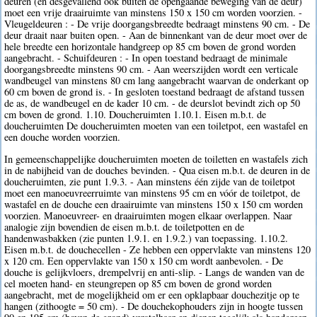
deuren (en desgevallend ook buiten de opengaande beweging van de deur)
moet een vrije draairuimte van minstens 150 x 150 cm worden voorzien. -
Vleugeldeuren : - De vrije doorgangsbreedte bedraagt minstens 90 cm. - De
deur draait naar buiten open. - Aan de binnenkant van de deur moet over de
hele breedte een horizontale handgreep op 85 cm boven de grond worden
aangebracht. - Schuifdeuren : - In open toestand bedraagt de minimale
doorgangsbreedte minstens 90 cm. - Aan weerszijden wordt een verticale
wandbeugel van minstens 80 cm lang aangebracht waarvan de onderkant op
60 cm boven de grond is. - In gesloten toestand bedraagt de afstand tussen
de as, de wandbeugel en de kader 10 cm. - de deurslot bevindt zich op 50
cm boven de grond. 1.10. Doucheruimten 1.10.1. Eisen m.b.t. de
doucheruimten De doucheruimten moeten van een toiletpot, een wastafel en
een douche worden voorzien.
In gemeenschappelijke doucheruimten moeten de toiletten en wastafels zich
in de nabijheid van de douches bevinden. - Qua eisen m.b.t. de deuren in de
doucheruimten, zie punt 1.9.3. - Aan minstens één zijde van de toiletpot
moet een manoeuvreerruimte van minstens 95 cm en vóór de toiletpot, de
wastafel en de douche een draairuimte van minstens 150 x 150 cm worden
voorzien. Manoeuvreer- en draairuimten mogen elkaar overlappen. Naar
analogie zijn bovendien de eisen m.b.t. de toiletpotten en de
handenwasbakken (zie punten 1.9.1. en 1.9.2.) van toepassing. 1.10.2.
Eisen m.b.t. de douchecellen - Ze hebben een oppervlakte van minstens 120
x 120 cm. Een oppervlakte van 150 x 150 cm wordt aanbevolen. - De
douche is gelijkvloers, drempelvrij en anti-slip. - Langs de wanden van de
cel moeten hand- en steungrepen op 85 cm boven de grond worden
aangebracht, met de mogelijkheid om er een opklapbaar douchezitje op te
hangen (zithoogte = 50 cm). - De douchekophouders zijn in hoogte tussen