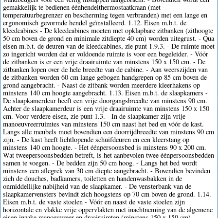
gemakkelijk te bedienen éénhendelthermostaatkraan (met
temperatuurbegrenzer en bescherming tegen verbranden) met een lange en
ergonomisch gevormde hendel geïnstalleerd. 1.12. Eisen m.b.t. de
kleedcabines - De kleedcabines moeten met opklapbare zitbanken (zithoogte
50 cm boven de grond en minimale zitdiepte 40 cm) worden uitegrust. - Qua
eisen m.b.t. de deuren van de kleedcabines, zie punt 1.9.3. - De ruimte moet
zo ingericht worden dat er voldoende ruimte is voor een begeleider. - Vóór
de zitbanken is er een vrije draairuimte van minstens 150 x 150 cm. - De
zitbanken lopen over de hele breedte van de cabine. - Aan weerszijden van
de zitbanken worden 60 cm lange gebogen handgrepen op 85 cm boven de
grond aangebracht. - Naast de zitbank worden meerdere kleerhakens op
minstens 140 cm hoogte aangebracht. 1.13. Eisen m.b.t. de slaapkamers -
De slaapkamerdeur heeft een vrije doorgangsbreedte van minstens 90 cm.
Achter de slaapkamerdeur is een vrije draairuimte van minstens 150 x 150
cm. Voor verdere eisen, zie punt 1.3. - In de slaapkamer zijn vrije
manoeuvreerruimtes van minstens 150 cm naast het bed en vóór de kast.
Langs alle meubels moet bovendien een doorrijdbreedte van minstens 90 cm
zijn. - De kast heeft lichtlopende schuifdeuren en een kleerstang op
minstens 140 cm hoogte. - Het éénpersoonsbed is minstens 90 x 200 cm.
Wat tweepersoonsbedden betreft, is het aanbevolen twee éénpersoonsbedden
samen te voegen. - De bedden zijn 50 cm hoog. - Langs het bed wordt
minstens een aflegrek van 30 cm diepte aangebracht. - Bovendien bevinden
zich de douches, badkamers, toiletten en handenwasbakken in de
onmiddellijke nabijheid van de slaapkamer. - De vensterbank van de
slaapkamervensters bevindt zich hoogstens op 70 cm boven de grond. 1.14.
Eisen m.b.t. de vaste stoelen - Vóór en naast de vaste stoelen zijn
horizontale en vlakke vrije oppervlakten met inachtneming van de algemene
eisen inzake manoeuvreer-en draairuimten (minstens 150 x 150 cm). -