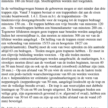
minstens 180 cm breed zijn. Stoeltrapliften worden niet toegelaten.
In de verbindingswegen binnen de gebouwen mogen er niet minder dan drie
trappen zijn. Vanaf 3 trappen bestaat er een trappenhuis dat aan de eisen
terzake beantwoordt. 1.4.1. Eisen m.b.t. de trappenhuizen - De
hindernisvrije doorgangsbreedte voor de toegang tot de trappen bedraagt
minstens 150 cm. - De trappen hebben een vrije breedte van minstens 120
cm. - De wenteltrappen hebben een binnendiameter van minstens 200 cm. -
Tegenover liftdeuren mogen geen trappen naar beneden worden aangelegd.
Indien het onvermijdbaar is, dan moeten ze minstens 300 cm ver van de
liftdeur worden aangelegd. - De helling van de trappen stemt overeen met
een verhouding van minstens 15/33 cm en hoogstens 18/27 cm
(optrede/aantrede). Daarbij moet de som van twee optreden en één aantrede
altijd 63 cm bedragen. - Treden mogen geen trapneus hebben. - Er moet in
een slipvrije bekleding worden voorzien. - Op alle treden moeten
doorlopende contrastmarkeringen worden aangebracht; de markeringen, b.v.
strookjes moeten direct aan de voorkant van de treden beginnen, tussen 40
en 50 mm breed zijn en ook op de voorkant (stootbord) zichtbaar zijn (min.
20 mm.) - Op een afstand van 50 cm vóór de eerste en na de laatste trede
moet een podo-tactiele waarschuwingszone van 60 cm worden voorzien
d.m.v. hulpmiddelen ter oriëntatie (grondmarkeringen) in de vorm van
noppentegels (noppenhoogte van 50 mm, aangelegd loodrecht op de trap en
over de volledige breedte ervan). - De trap is aan weerszijden met dubbele
leuningen op 70 cm en 90 cm hoogte uitgerust. De leuningen bieden een
veilige grip, zijn ergonomisch gevormd (t.w. afgerond of ovaal), hebben een
diameter van 30 tot 45 mm en zijn op een lichte afstand van de wand (45
mm) bevestigd.