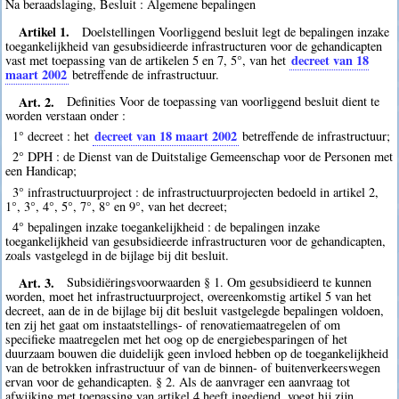
Na beraadslaging, Besluit : Algemene bepalingen
Artikel 1.
Doelstellingen Voorliggend besluit legt de bepalingen inzake
toegankelijkheid van gesubsidieerde infrastructuren voor de gehandicapten
decreet van 18
vast met toepassing van de artikelen 5 en 7, 5°, van het
maart 2002
betreffende de infrastructuur.
Art. 2.
Definities Voor de toepassing van voorliggend besluit dient te
worden verstaan onder :
decreet van 18 maart 2002
1° decreet : het
betreffende de infrastructuur;
2° DPH : de Dienst van de Duitstalige Gemeenschap voor de Personen met
een Handicap;
3° infrastructuurproject : de infrastructuurprojecten bedoeld in artikel 2,
1°, 3°, 4°, 5°, 7°, 8° en 9°, van het decreet;
4° bepalingen inzake toegankelijkheid : de bepalingen inzake
toegankelijkheid van gesubsidieerde infrastructuren voor de gehandicapten,
zoals vastgelegd in de bijlage bij dit besluit.
Art. 3.
Subsidiëringsvoorwaarden § 1. Om gesubsidieerd te kunnen
worden, moet het infrastructuurproject, overeenkomstig artikel 5 van het
decreet, aan de in de bijlage bij dit besluit vastgelegde bepalingen voldoen,
ten zij het gaat om instaatstellings- of renovatiemaatregelen of om
specifieke maatregelen met het oog op de energiebesparingen of het
duurzaam bouwen die duidelijk geen invloed hebben op de toegankelijkheid
van de betrokken infrastructuur of van de binnen- of buitenverkeerswegen
ervan voor de gehandicapten. § 2. Als de aanvrager een aanvraag tot
afwijking met toepassing van artikel 4 heeft ingediend, voegt hij zijn