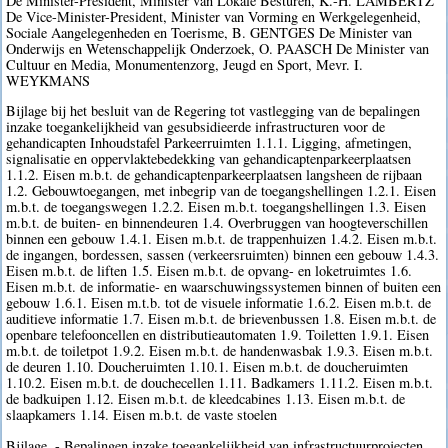
De Minister-President, Minister van Lokale Besturen, K.-H. LAMBERTZ
De Vice-Minister-President, Minister van Vorming en Werkgelegenheid,
Sociale Aangelegenheden en Toerisme, B. GENTGES De Minister van
Onderwijs en Wetenschappelijk Onderzoek, O. PAASCH De Minister van
Cultuur en Media, Monumentenzorg, Jeugd en Sport, Mevr. I.
WEYKMANS
Bijlage bij het besluit van de Regering tot vastlegging van de bepalingen
inzake toegankelijkheid van gesubsidieerde infrastructuren voor de
gehandicapten Inhoudstafel Parkeerruimten 1.1.1. Ligging, afmetingen,
signalisatie en oppervlaktebedekking van gehandicaptenparkeerplaatsen
1.1.2. Eisen m.b.t. de gehandicaptenparkeerplaatsen langsheen de rijbaan
1.2. Gebouwtoegangen, met inbegrip van de toegangshellingen 1.2.1. Eisen
m.b.t. de toegangswegen 1.2.2. Eisen m.b.t. toegangshellingen 1.3. Eisen
m.b.t. de buiten- en binnendeuren 1.4. Overbruggen van hoogteverschillen
binnen een gebouw 1.4.1. Eisen m.b.t. de trappenhuizen 1.4.2. Eisen m.b.t.
de ingangen, bordessen, sassen (verkeersruimten) binnen een gebouw 1.4.3.
Eisen m.b.t. de liften 1.5. Eisen m.b.t. de opvang- en loketruimtes 1.6.
Eisen m.b.t. de informatie- en waarschuwingssystemen binnen of buiten een
gebouw 1.6.1. Eisen m.t.b. tot de visuele informatie 1.6.2. Eisen m.b.t. de
auditieve informatie 1.7. Eisen m.b.t. de brievenbussen 1.8. Eisen m.b.t. de
openbare telefooncellen en distributieautomaten 1.9. Toiletten 1.9.1. Eisen
m.b.t. de toiletpot 1.9.2. Eisen m.b.t. de handenwasbak 1.9.3. Eisen m.b.t.
de deuren 1.10. Doucheruimten 1.10.1. Eisen m.b.t. de doucheruimten
1.10.2. Eisen m.b.t. de douchecellen 1.11. Badkamers 1.11.2. Eisen m.b.t.
de badkuipen 1.12. Eisen m.b.t. de kleedcabines 1.13. Eisen m.b.t. de
slaapkamers 1.14. Eisen m.b.t. de vaste stoelen
Bijlage. - Bepalingen inzake toegankelijkheid van infrastructuurprojecten