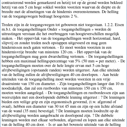
contrasterend worden gemarkeerd en hetzij tot op de grond worden bekleed
hetzij van een 5 cm hoge sokkel worden voorzien waarvan de diepte en de
breedte met de afmetingen van de hindernis overeenstemmen. De helling
van de toegangswegen bedraagt hoogstens 2 %.
Treden zijn in de toegangswegen tot gebouwen niet toegestaan. 1.2.2. Eisen
m.b.t. de toegangshellingen Onder « toegangshellingen » worden de
uitrustingen verstaan die het overbruggen van hoogteverschillen mogelijk
maken. - Het oppervlak van de toegangshellingen wordt horizontaal, hard,
slipvrij en zonder treden noch opstappen uitgevoerd en mag geen
hindernissen noch gaten vertonen. - Er moet worden voorzien in een
hindernisvrije breedte van minstens 120 cm. - Het oppervlak van de
toegangshellingen mag geen dwarshelling vertonen. - De toegangshellingen
hebben een maximaal hellingspercentage van 5% (50 mm = per meter). - De
toegangshellingen moeten over de hele lengte ervan met 5 cm hoge
afrijbeveiligingen (opstaande randen) worden uitgerust. Aan elke uiteinde
van de helling zullen de afrijbeveiligingen 40 cm doorlopen. - Aan beide
uiteinden van de toegangshelling moet worden voorzien in een vrije
draairuimte van 150 cm diameter. - Zijn toegangshellingen langer dan 10 m
noodzakelijk, dan zal een rustbordes van minstens 150 cm x 150 cm,
moeten worden aangelegd. - De toegangshellingen en rustbordessen zijn aan
weerszijden met een doorlopende dubbele leuning uitgerust : ? De leuningen
bieden een veilige grip en zijn ergonomisch gevormd, (t.w. afgerond of
ovaal), hebben een diameter van 30 tot 45 mm en zijn op een lichte afstand
van de wand (35 mm) bevestigd; ? De leuningen moeten loodrecht op de
afrijbeveiliging worden aangebracht en doorlopend zijn. ? De dubbele
leuningen worden met elkaar verbonden, afgerond en lopen aan elke uiteinde
van de helling 40 cm door. - Is er aan het bovenste uiteinde van de helling