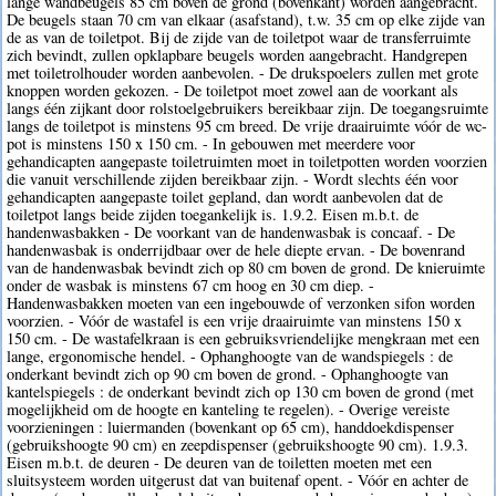
lange wandbeugels 85 cm boven de grond (bovenkant) worden aangebracht.
De beugels staan 70 cm van elkaar (asafstand), t.w. 35 cm op elke zijde van
de as van de toiletpot. Bij de zijde van de toiletpot waar de transferruimte
zich bevindt, zullen opklapbare beugels worden aangebracht. Handgrepen
met toiletrolhouder worden aanbevolen. - De drukspoelers zullen met grote
knoppen worden gekozen. - De toiletpot moet zowel aan de voorkant als
langs één zijkant door rolstoelgebruikers bereikbaar zijn. De toegangsruimte
langs de toiletpot is minstens 95 cm breed. De vrije draairuimte vóór de wc-
pot is minstens 150 x 150 cm. - In gebouwen met meerdere voor
gehandicapten aangepaste toiletruimten moet in toiletpotten worden voorzien
die vanuit verschillende zijden bereikbaar zijn. - Wordt slechts één voor
gehandicapten aangepaste toilet gepland, dan wordt aanbevolen dat de
toiletpot langs beide zijden toegankelijk is. 1.9.2. Eisen m.b.t. de
handenwasbakken - De voorkant van de handenwasbak is concaaf. - De
handenwasbak is onderrijdbaar over de hele diepte ervan. - De bovenrand
van de handenwasbak bevindt zich op 80 cm boven de grond. De knieruimte
onder de wasbak is minstens 67 cm hoog en 30 cm diep. -
Handenwasbakken moeten van een ingebouwde of verzonken sifon worden
voorzien. - Vóór de wastafel is een vrije draairuimte van minstens 150 x
150 cm. - De wastafelkraan is een gebruiksvriendelijke mengkraan met een
lange, ergonomische hendel. - Ophanghoogte van de wandspiegels : de
onderkant bevindt zich op 90 cm boven de grond. - Ophanghoogte van
kantelspiegels : de onderkant bevindt zich op 130 cm boven de grond (met
mogelijkheid om de hoogte en kanteling te regelen). - Overige vereiste
voorzieningen : luiermanden (bovenkant op 65 cm), handdoekdispenser
(gebruikshoogte 90 cm) en zeepdispenser (gebruikshoogte 90 cm). 1.9.3.
Eisen m.b.t. de deuren - De deuren van de toiletten moeten met een
sluitsysteem worden uitgerust dat van buitenaf opent. - Vóór en achter de