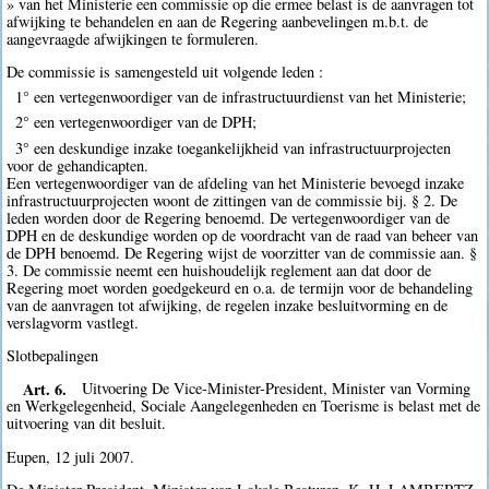
» van het Ministerie een commissie op die ermee belast is de aanvragen tot
afwijking te behandelen en aan de Regering aanbevelingen m.b.t. de
aangevraagde afwijkingen te formuleren.
De commissie is samengesteld uit volgende leden :
1° een vertegenwoordiger van de infrastructuurdienst van het Ministerie;
2° een vertegenwoordiger van de DPH;
3° een deskundige inzake toegankelijkheid van infrastructuurprojecten
voor de gehandicapten.
Een vertegenwoordiger van de afdeling van het Ministerie bevoegd inzake
infrastructuurprojecten woont de zittingen van de commissie bij. § 2. De
leden worden door de Regering benoemd. De vertegenwoordiger van de
DPH en de deskundige worden op de voordracht van de raad van beheer van
de DPH benoemd. De Regering wijst de voorzitter van de commissie aan. §
3. De commissie neemt een huishoudelijk reglement aan dat door de
Regering moet worden goedgekeurd en o.a. de termijn voor de behandeling
van de aanvragen tot afwijking, de regelen inzake besluitvorming en de
verslagvorm vastlegt.
Slotbepalingen
Art. 6.
Uitvoering De Vice-Minister-President, Minister van Vorming
en Werkgelegenheid, Sociale Aangelegenheden en Toerisme is belast met de
uitvoering van dit besluit.
Eupen, 12 juli 2007.