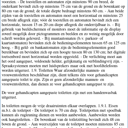
voorzien. - De toestellen en automaten zijn minstens 90 cm breed, de
onderkant bevindt zich op minstens 75 cm van de grond en de bovenkant op
80 cm van de grond; de totale diepte bedraagt minstens 60 cm. - Aan beide
zijden van de toestellen en automaten moet een horizontaal en minstens 25
cm brede aflegrek zijn; vóór de toestellen en automaten bevindt zich een
horizontale, tussen 15 en 20 cm diepe aflegrek die onderrijdbaar is. - Bij
gebruik van beeldschermen of monitors moet de informatie op de display
zoveel mogelijk door pictogrammen en beelden en zo weinig mogelijk door
schrift worden geleverd. - Bij muntautomaten (b.v. parkeer- of
kaartautomaten) bevinden zich de bedieningselementen tussen 65 en 125 cm
hoog. - Bij geld- en bankautomaten zijn de bedieningselementen goed
bereikbaar en bevinden zich op een hoogte tussen 80 en 130 cm; het digitale
toetsenbord moet horizontaal worden opgesteld. - De verlichting moet aan
het oord aangepast, voldoende helder, gelijkmatig en verblindingvrij zijn. -
Spraaksystemen moeten met luidsprekers maar ook met hoofdtelefoons
worden uitgerust. 1.9. Toiletten Waar afzonderlijke mannen- en
vrouwentoiletten beschikbaar zijn, dient telkens één voor gehandicapten
aangepaste toilet te zijn. Zijn er geen afzonderlijke mannen- en
vrouwentoiletten, dan dienen ze voor gehandicapten aangepast te zijn.
De voor gehandicapten aangepaste toiletten zijn met een handenwasbak
uitgerust.
In toiletten mogen de vrije draairuimten elkaar overlappen. 1.9.1. Eisen
m.b.t. de toiletpot - De toiletpot is 70 cm diep. Toiletpotten met spoelbak
kunnen als rugleuning dienen en worden aanbevolen. Aanbevolen worden
ook hangtoiletten. - De bovenkant van de toiletzitting bevindt zich 48 cm
boven de grond. - Aan weerszijden van de toiletpot moeten minstens 85 cm