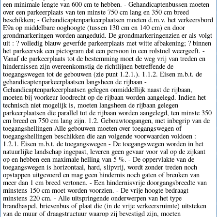
een minimale lengte van 600 cm te hebben. - Gehandicaptenbussen moeten
over een parkeerplaats van ten minste 750 cm lang en 350 cm breed
beschikken; - Gehandicaptenparkeerplaatsen moeten d.m.v. het verkeersbord
E9a op middelbare ooghoogte (tussen 130 cm en 140 cm) en door
grondmarkeringen worden aangeduid. De grondmarkeringenzien er als volgt
uit : ? volledig blauw geverfde parkeerplaats met witte afbakening; ? binnen
het parkeervak een pictogram dat een persoon in een rolstoel weergeeft. -
Vanaf de parkeerplaats tot de bestemming moet de weg vrij van treden en
hindernissen zijn overeenkomstig de richtlijnen betreffende de
toegangswegen tot de gebouwen (zie punt 1.2.1.). 1.1.2. Eisen m.b.t. de
gehandicaptenparkeerplaatsen langsheen de rijbaan -
Gehandicaptenparkeerplaatsen gelegen onmiddellijk naast de rijbaan,
moeten bij voorkeur loodrecht op de rijbaan worden aangelegd. Indien het
technisch niet mogelijk is, moeten langsheen de rijbaan gelegen
parkeerplaatsen die parallel tot de rijbaan worden aangelegd, ten minste 350
cm breed en 750 cm lang zijn. 1.2. Gebouwtoegangen, met inbegrip van de
toegangshellingen Alle gebouwen moeten over toegangswegen of
toegangshellingen beschikken die aan volgende voorwaarden voldoen :
1.2.1. Eisen m.b.t. de toegangswegen - De toegangswegen worden in het
natuurlijke landschap ingepast, leveren geen gevaar voor val op de zijkant
op en hebben een maximale helling van 5 %. - De oppervlakte van de
toegangswegen is horizontaal, hard, slipvrij, wordt zonder treden noch
opstappen uitgevoerd en mag geen hindernis noch gaten of breuken van
meer dan 1 cm breed vertonen. - Een hindernisvrije doorgangsbreedte van
minstens 150 cm moet worden voorzien. - De vrije hoogte bedraagt
minstens 220 cm. - Alle uitspringende onderwerpen van het type
brandhaspel, brievenbus of plaat die (in de vrije verkeersruimte) uitsteken
van de muur of draagstructuur waarop zij bevestigd zijn, moeten