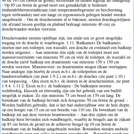
90 en 195 cm (boven de grond) verstelbaar en dienen tegelijk als handgreep.
- Op 85 cm boven de grond moet een gemakkelijk te bedienen
éénhendelthermostaatkraan (met temperatuurbegrenzer en bescherming
tegen verbranden) met een lange en ergonomisch gebogen hendel worden
aangebracht. - Om de doucheruimte af te bakenen, moeten douchegordijnen
(de afstand tussen gordijn en plafond bedraagt minstens 40 cm) en
douchewanden worden voorzien.
Douchewanden moeten optilbaar zijn, ten einde een zo groot mogelijke
toegang tot de douche te waarborgen. 1.11. Badkamers De badkamers
moeten met een toiletpot, een wastafel, een douche en eventueel een badkuip
worden uitgerust. - Aan minstens één zijde van de toiletpot moet een
manoeuvreerruimte van minstens 95 cm en vóór de toiletpot, de wastafel en
de douche en/of badkuip een draairuimte van minstens 150 x 150 cm
worden voorzien. Manoeuvreer- en draairuimten mogen elkaar overlappen.
Naar analogie zijn hierbij de eisen m.b.t. de toiletpotten en de
handenwasbakken (zie punt 1.9.2.) en m.b.t. de douches (zie punt 1.10.)
van toepassing. - Qua eisen m.b.t. de deuren in de doucheruimten, zie punt
1.9.4. 1.11.2. Eisen m.b.t. de badkuipen - De badkuipen moeten
rechthoekig, klassiek en éénvoudig zijn om het gebruik van een badlift
mogelijk te maken. Ze zijn minstens 75 cm breed en 170 cm lang. De
bovenkant van de badkuip bevindt zich hoogstens 50 cm boven de grond. -
Worden badliften gebruikt, dan is het bad onderrijdbaar over de hele diepte,
op een hoogte van 15 cm en een breedte van 110 cm. De bovenkant van de
badkuip zal aan deze vereiste beantwoorden. - Aan drie zijden om de
badkuip heen bevinden zich wandbeugels, waarbij de beugels aan de zijkant
op 85 cm boven de grond en de achterste beugel op 10 cm boven de
bovenkant van de badkuip aangebracht worden. Bovendien worden mobiele
wandbeugels voor een veilig instappen aangebracht. - Bovendien wordt een