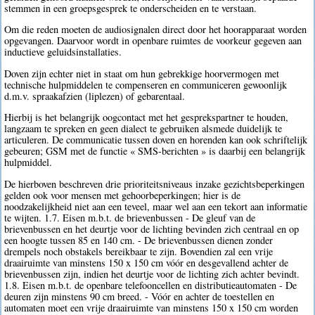
stemmen in een groepsgesprek te onderscheiden en te verstaan.
Om die reden moeten de audiosignalen direct door het hoorapparaat worden
opgevangen. Daarvoor wordt in openbare ruimtes de voorkeur gegeven aan
inductieve geluidsinstallaties.
Doven zijn echter niet in staat om hun gebrekkige hoorvermogen met
technische hulpmiddelen te compenseren en communiceren gewoonlijk
d.m.v. spraakafzien (liplezen) of gebarentaal.
Hierbij is het belangrijk oogcontact met het gesprekspartner te houden,
langzaam te spreken en geen dialect te gebruiken alsmede duidelijk te
articuleren. De communicatie tussen doven en horenden kan ook schriftelijk
gebeuren; GSM met de functie « SMS-berichten » is daarbij een belangrijk
hulpmiddel.
De hierboven beschreven drie prioriteitsniveaus inzake gezichtsbeperkingen
gelden ook voor mensen met gehoorbeperkingen; hier is de
noodzakelijkheid niet aan een teveel, maar wel aan een tekort aan informatie
te wijten. 1.7. Eisen m.b.t. de brievenbussen - De gleuf van de
brievenbussen en het deurtje voor de lichting bevinden zich centraal en op
een hoogte tussen 85 en 140 cm. - De brievenbussen dienen zonder
drempels noch obstakels bereikbaar te zijn. Bovendien zal een vrije
draairuimte van minstens 150 x 150 cm vóór en desgevallend achter de
brievenbussen zijn, indien het deurtje voor de lichting zich achter bevindt.
1.8. Eisen m.b.t. de openbare telefooncellen en distributieautomaten - De
deuren zijn minstens 90 cm breed. - Vóór en achter de toestellen en
automaten moet een vrije draairuimte van minstens 150 x 150 cm worden