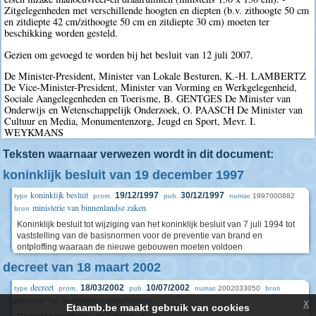
Zitgelegenheden met verschillende hoogten en diepten (b.v. zithoogte 50 cm
en zitdiepte 42 cm/zithoogte 50 cm en zitdiepte 30 cm) moeten ter
beschikking worden gesteld.
Gezien om gevoegd te worden bij het besluit van 12 juli 2007.
De Minister-President, Minister van Lokale Besturen, K.-H. LAMBERTZ
De Vice-Minister-President, Minister van Vorming en Werkgelegenheid,
Sociale Aangelegenheden en Toerisme, B. GENTGES De Minister van
Onderwijs en Wetenschappelijk Onderzoek, O. PAASCH De Minister van
Cultuur en Media, Monumentenzorg, Jeugd en Sport, Mevr. I.
WEYKMANS
Teksten waarnaar verwezen wordt in dit document:
koninklijk besluit van 19 december 1997
koninklijk besluit
19/12/1997
30/12/1997
1997000882
type
prom.
pub.
numac
ministerie van binnenlandse zaken
bron
Koninklijk besluit tot wijziging van het koninklijk besluit van 7 juli 1994 tot
vaststelling van de basisnormen voor de preventie van brand en
ontploffing waaraan de nieuwe gebouwen moeten voldoen
decreet van 18 maart 2002
decreet
18/03/2002
10/07/2002
2002033050
type
prom.
pub.
numac
bron
ministerie van de duitstalige gemeenschap
x
Etaamb.be maakt gebruik van cookies