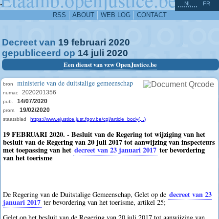
^
-
NL
FR
RSS
ABOUT
WEB LOG
CONTACT
Decreet van
19
februari
2020
gepubliceerd op
14
juli
2020
Een dienst van vzw OpenJustice.be
ministerie van de duitstalige gemeenschap
bron
2020201356
numac
14/07/2020
pub.
19/02/2020
prom.
staatsblad
https://www.ejustice.just.fgov.be/cgi/article_body(...)
19 FEBRUARI 2020. - Besluit van de Regering tot wijziging van het
besluit van de Regering van 20 juli 2017 tot aanwijzing van inspecteurs
met toepassing van het
decreet van 23 januari 2017
ter bevordering
van het toerisme
decreet van 23
De Regering van de Duitstalige Gemeenschap, Gelet op de
januari 2017
ter bevordering van het toerisme, artikel 25;
Gelet op het besluit van de Regering van 20 juli 2017 tot aanwijzing van