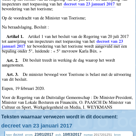
decreet van 23 januari 2017
inspecteurs met toepassing van het
ter
bevordering van het toerisme;
Op de voordracht van de Minister van Toerisme;
Na beraadslaging, Besluit :
Artikel 1.
Artikel 1 van het besluit van de Regering van 20 juli 2017
decreet van 23
tot aanwijzing van inspecteurs met toepassing van het
januari 2017
ter bevordering van het toerisme wordt aangevuld met een
bepaling onder 5°, luidende : « 5° mevrouw Karla Büx. »
Art. 2.
Dit besluit treedt in werking de dag waarop het wordt
aangenomen.
Art. 3.
De minister bevoegd voor Toerisme is belast met de uitvoering
van dit besluit.
Eupen, 19 februari 2020.
Voor de Regering van de Duitstalige Gemeenschap : De Minister-President,
Minister van Lokale Besturen en Financiën, O. PAASCH De Minister van
Cultuur en Sport, Werkgelegenheid en Media, I. WEYKMANS
Teksten waarnaar verwezen wordt in dit document:
decreet van 23 januari 2017
decreet
23/01/2017
10/03/2017
2017201251
type
prom.
pub.
numac
bron