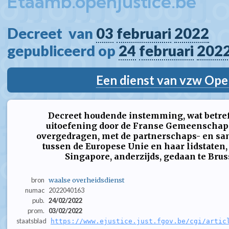
Etaamb.openjustice.be
Decreet  van 
03
februari
2022
gepubliceerd op 
24
februari
202
Een dienst van vzw Ope
Decreet houdende instemming, wat betref
uitoefening door de Franse Gemeenschap 
overgedragen, met de partnerschaps- en 
tussen de Europese Unie en haar lidstaten,
Singapore, anderzijds, gedaan te Brus
bron
waalse overheidsdienst
numac
2022040163
pub.
24/02/2022
prom.
03/02/2022
staatsblad
https://www.ejustice.just.fgov.be/cgi/artic