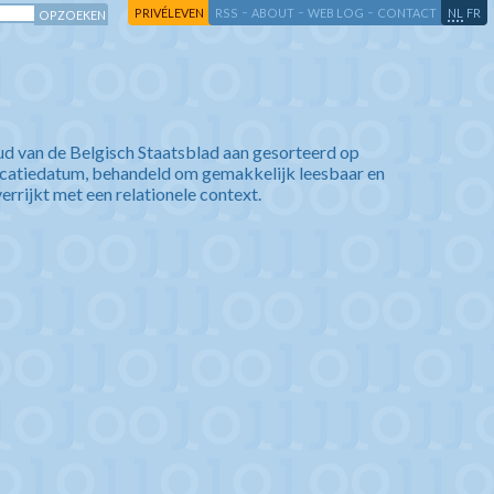
-
-
-
-
PRIVÉLEVEN
RSS
ABOUT
WEB LOG
CONTACT
NL
FR
ud van de Belgisch Staatsblad aan gesorteerd op
icatiedatum, behandeld om gemakkelijk leesbaar en
verrijkt met een relationele context.