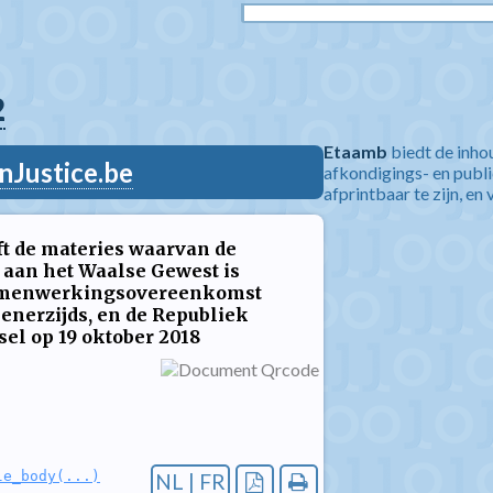
2
Etaamb
biedt de inho
nJustice.be
afkondigings- en publ
afprintbaar te zijn, en 
t de materies waarvan de
aan het Waalse Gewest is
samenwerkingsovereenkomst
 enerzijds, en de Republiek
sel op 19 oktober 2018
le_body(...)
NL | FR