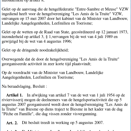
Gelet op de aanvraag die de hengelfederatie "Entre-Sambre et Meuse" VZW
ingediend heeft voor de hengelvereniging "Les Amis de la Truite" VZW,
ontvangen op 15 mei 2007 door het kabinet van de Minister van Landbouw,
Landelijke Aangelegenheden, Leefmilieu en Toerisme;
Gelet op de wetten op de Raad van State, gecoördineerd op 12 januari 1973,
inzonderheid op artikel 3, § 1,vervangen bij de wet van 4 juli 1989 en
gewijzigd bij de wet van 4 augustus 1996;
Gelet op de dringende noodzakelijkheid;
Overwegende dat de door de hengelvereniging "Les Amis de la Truite"
georganiseerde activiteit in zeer korte tijd plaatsvindt;
Op de voordracht van de Minister van Landbouw, Landelijke
Aangelegenheden, Leefmilieu en Toerisme;
Na beraadslaging, Besluit :
Artikel 1.
In afwijking van artikel 7 van de wet van 1 juli 1954 op de
riviervisserij mogen de deelnemers van de hengelsportactiviteit die op 5
augustus 2007 georganiseerd wordt door de hengelvereniging "Les Amis de
la Truite" van Biesme op diens traject te Biesme in het kader van de dag
"Pêche en Famille", die dag vissen zonder visvergunning.
Art. 2.
Dit besluit treedt in werking op 5 augustus 2007.