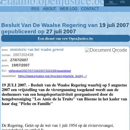
^
-
NL
FR
RSS
ABOUT
WEB LOG
CONTACT
Besluit Van De Waalse Regering van
19
juli
2007
gepubliceerd op
27
juli
2007
Een dienst van vzw OpenJustice.be
ministerie van het waalse gewest
bron
2007202438
numac
27/07/2007
pub.
19/07/2007
prom.
ELI
eli/besluit/2007/07/19/2007202438/staatsblad
staatsblad
https://www.ejustice.just.fgov.be/cgi/article_body(...)
19 JULI 2007. - Besluit van de Waalse Regering waarbij op 5 augustus
2007 een vrijstelling van de visvergunning toegekend wordt aan de
deelnemers van een hengelsportactiviteit georganiseerd door de
hengelvereniging "Les Amis de la Truite" van Biesme in het kader van
haar dag "Pêche en Famille"
De Regering, Gelet op de wet van 1 juli 1954 op de riviervisvangst,
inzonderheid op artikel 8;