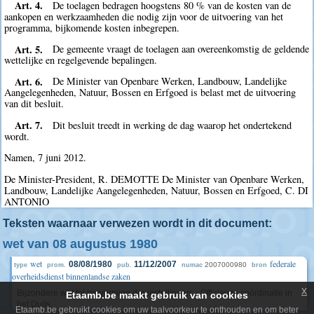
Art. 4.
De toelagen bedragen hoogstens 80 % van de kosten van de
aankopen en werkzaamheden die nodig zijn voor de uitvoering van het
programma, bijkomende kosten inbegrepen.
Art. 5.
De gemeente vraagt de toelagen aan overeenkomstig de geldende
wettelijke en regelgevende bepalingen.
Art. 6.
De Minister van Openbare Werken, Landbouw, Landelijke
Aangelegenheden, Natuur, Bossen en Erfgoed is belast met de uitvoering
van dit besluit.
Art. 7.
Dit besluit treedt in werking de dag waarop het ondertekend
wordt.
Namen, 7 juni 2012.
De Minister-President, R. DEMOTTE De Minister van Openbare Werken,
Landbouw, Landelijke Aangelegenheden, Natuur, Bossen en Erfgoed, C. DI
ANTONIO
Teksten waarnaar verwezen wordt in dit document:
wet van 08 augustus 1980
wet
federale
08/08/1980
11/12/2007
2007000980
type
prom.
pub.
numac
bron
overheidsdienst binnenlandse zaken
x
Bijzondere wet tot hervorming der instellingen. - Officieuze coördinatie in
Etaamb.be maakt gebruik van cookies
het Duits
Etaamb.be gebruikt cookies om uw taalvoorkeur te onthouden en om beter