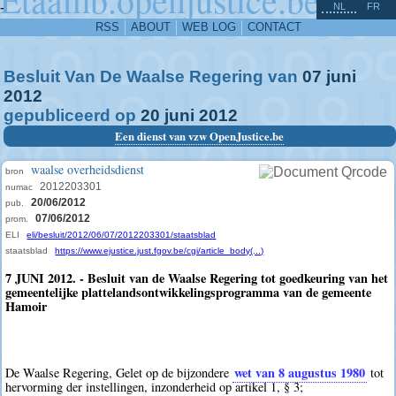
^
-
NL
FR
RSS
ABOUT
WEB LOG
CONTACT
Besluit Van De Waalse Regering van
07
juni
2012
gepubliceerd op
20
juni
2012
Een dienst van vzw OpenJustice.be
waalse overheidsdienst
bron
2012203301
numac
20/06/2012
pub.
07/06/2012
prom.
ELI
eli/besluit/2012/06/07/2012203301/staatsblad
staatsblad
https://www.ejustice.just.fgov.be/cgi/article_body(...)
7 JUNI 2012. - Besluit van de Waalse Regering tot goedkeuring van het
gemeentelijke plattelandsontwikkelingsprogramma van de gemeente
Hamoir
wet van 8 augustus 1980
De Waalse Regering, Gelet op de bijzondere
tot
hervorming der instellingen, inzonderheid op artikel 1, § 3;