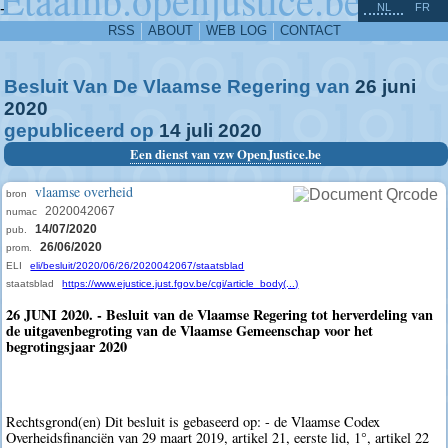
^
-
NL
FR
RSS
ABOUT
WEB LOG
CONTACT
Besluit Van De Vlaamse Regering van
26
juni
2020
gepubliceerd op
14
juli
2020
Een dienst van vzw OpenJustice.be
vlaamse overheid
bron
2020042067
numac
14/07/2020
pub.
26/06/2020
prom.
ELI
eli/besluit/2020/06/26/2020042067/staatsblad
staatsblad
https://www.ejustice.just.fgov.be/cgi/article_body(...)
26 JUNI 2020. - Besluit van de Vlaamse Regering tot herverdeling van
de uitgavenbegroting van de Vlaamse Gemeenschap voor het
begrotingsjaar 2020
Rechtsgrond(en) Dit besluit is gebaseerd op: - de Vlaamse Codex
Overheidsfinanciën van 29 maart 2019, artikel 21, eerste lid, 1°, artikel 22