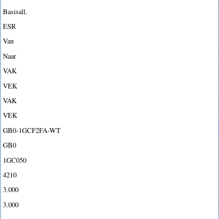
Basisall.
ESR
Van
Naar
VAK
VEK
VAK
VEK
GB0-1GCF2FA-WT
GB0
1GC050
4210
3.000
3.000