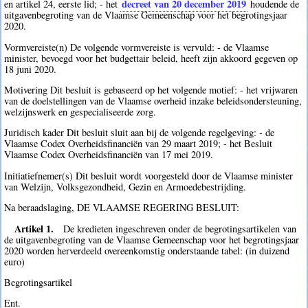
decreet van 20 december 2019
en artikel 24, eerste lid; - het
houdende de
uitgavenbegroting van de Vlaamse Gemeenschap voor het begrotingsjaar
2020.
Vormvereiste(n) De volgende vormvereiste is vervuld: - de Vlaamse
minister, bevoegd voor het budgettair beleid, heeft zijn akkoord gegeven op
18 juni 2020.
Motivering Dit besluit is gebaseerd op het volgende motief: - het vrijwaren
van de doelstellingen van de Vlaamse overheid inzake beleidsondersteuning,
welzijnswerk en gespecialiseerde zorg.
Juridisch kader Dit besluit sluit aan bij de volgende regelgeving: - de
Vlaamse Codex Overheidsfinanciën van 29 maart 2019; - het Besluit
Vlaamse Codex Overheidsfinanciën van 17 mei 2019.
Initiatiefnemer(s) Dit besluit wordt voorgesteld door de Vlaamse minister
van Welzijn, Volksgezondheid, Gezin en Armoedebestrijding.
Na beraadslaging, DE VLAAMSE REGERING BESLUIT:
Artikel 1.
De kredieten ingeschreven onder de begrotingsartikelen van
de uitgavenbegroting van de Vlaamse Gemeenschap voor het begrotingsjaar
2020 worden herverdeeld overeenkomstig onderstaande tabel: (in duizend
euro)
Begrotingsartikel
Ent.