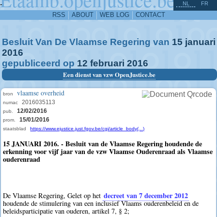
^
-
NL
FR
RSS
ABOUT
WEB LOG
CONTACT
Besluit Van De Vlaamse Regering van
15
januari
2016
gepubliceerd op
12
februari
2016
Een dienst van vzw OpenJustice.be
vlaamse overheid
bron
2016035113
numac
12/02/2016
pub.
15/01/2016
prom.
staatsblad
https://www.ejustice.just.fgov.be/cgi/article_body(...)
15 JANUARI 2016. - Besluit van de Vlaamse Regering houdende de
erkenning voor vijf jaar van de vzw Vlaamse Ouderenraad als Vlaamse
ouderenraad
decreet van 7 december 2012
De Vlaamse Regering, Gelet op het
houdende de stimulering van een inclusief Vlaams ouderenbeleid en de
beleidsparticipatie van ouderen, artikel 7, § 2;