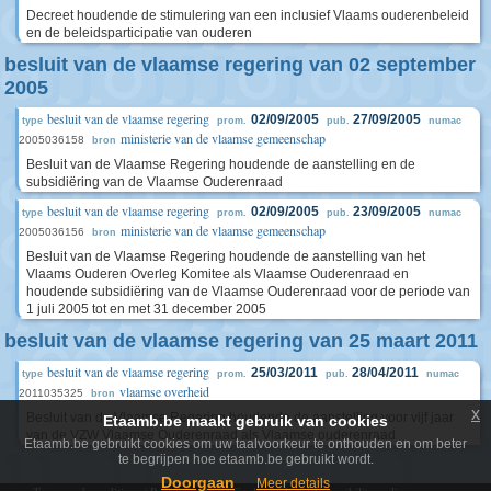
Decreet houdende de stimulering van een inclusief Vlaams ouderenbeleid
en de beleidsparticipatie van ouderen
besluit van de vlaamse regering van 02 september
2005
besluit van de vlaamse regering
02/09/2005
27/09/2005
type
prom.
pub.
numac
ministerie van de vlaamse gemeenschap
2005036158
bron
Besluit van de Vlaamse Regering houdende de aanstelling en de
subsidiëring van de Vlaamse Ouderenraad
besluit van de vlaamse regering
02/09/2005
23/09/2005
type
prom.
pub.
numac
ministerie van de vlaamse gemeenschap
2005036156
bron
Besluit van de Vlaamse Regering houdende de aanstelling van het
Vlaams Ouderen Overleg Komitee als Vlaamse Ouderenraad en
houdende subsidiëring van de Vlaamse Ouderenraad voor de periode van
1 juli 2005 tot en met 31 december 2005
besluit van de vlaamse regering van 25 maart 2011
besluit van de vlaamse regering
25/03/2011
28/04/2011
type
prom.
pub.
numac
vlaamse overheid
2011035325
bron
x
Besluit van de Vlaamse Regering houdende de aanstelling voor vijf jaar
Etaamb.be maakt gebruik van cookies
van de VZW Vlaamse Ouderenraad als Vlaamse ouderenraad
Etaamb.be gebruikt cookies om uw taalvoorkeur te onthouden en om beter
te begrijpen hoe etaamb.be gebruikt wordt.
Doorgaan
Meer details