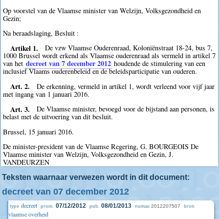
Op voorstel van de Vlaamse minister van Welzijn, Volksgezondheid en
Gezin;
Na beraadslaging, Besluit :
Artikel 1.
De vzw Vlaamse Ouderenraad, Koloniënstraat 18-24, bus 7,
1000 Brussel wordt erkend als Vlaamse ouderenraad als vermeld in artikel 7
decreet van 7 december 2012
van het
houdende de stimulering van een
inclusief Vlaams ouderenbeleid en de beleidsparticipatie van ouderen.
Art. 2.
De erkenning, vermeld in artikel 1, wordt verleend voor vijf jaar
met ingang van 1 januari 2016.
Art. 3.
De Vlaamse minister, bevoegd voor de bijstand aan personen, is
belast met de uitvoering van dit besluit.
Brussel, 15 januari 2016.
De minister-president van de Vlaamse Regering, G. BOURGEOIS De
Vlaamse minister van Welzijn, Volksgezondheid en Gezin, J.
VANDEURZEN
Teksten waarnaar verwezen wordt in dit document:
decreet van 07 december 2012
decreet
07/12/2012
08/01/2013
2012207507
type
prom.
pub.
numac
bron
vlaamse overheid