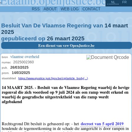
^
-
NL
FR
RSS
ABOUT
WEB LOG
CONTACT
Besluit Van De Vlaamse Regering van
14
maart
2025
gepubliceerd op
26
maart
2025
Een dienst van vzw OpenJustice.be
vlaamse overheid
bron
2025002360
numac
26/03/2025
pub.
14/03/2025
prom.
staatsblad
https://www.ejustice.just.fgov.be/cgi/article_body(...)
14 MAART 2025. - Besluit van de Vlaamse Regering waarbij de hevige
regenval die zich voordeed op 9 juli 2024 als een ramp wordt erkend en
waarbij de geografische uitgestrektheid van die ramp wordt
afgebakend
decreet van 5 april 2019
Rechtsgrond Dit besluit is gebaseerd op: - het
houdende de tegemoetkoming in de schade die aangericht is door rampen in