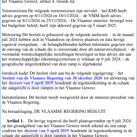
het Vlaamse Gewest, artikel 4, tweede lid.
Vormvereisten De volgende vormvereisten zijn vervuld: - het KMI heeft
advies gegeven op 6/11/2024 en 18/11/2024; - de VMM heeft advies
gegeven op 8/11/2024 en 25/11/2024; - De Vlaamse minister, bevoegd voor
het budgettair beleid, heeft zijn akkoord gegeven op 5 maart 2025.
Motivering Dit besluit is gebaseerd op de volgende motieven: - in de maand
juli 2024 hebben zich in Vlaanderen op diverse plaatsen en data hevige
regenval voorgedaan; - de belanghebbenden hebben informatie gegeven over
de omvang van de schade die is veroorzaakt door dit natuurverschijnsel; - de
voormelde wetenschappelijke instellingen bevestigen in hun advies dat aan
het wetenschappelijke erkenningscriterium is voldaan op 9 juli 2024; - de
geografische uitgestrektheid van deze ramp is afgebakend.
Juridisch kader Dit besluit sluit aan bij de volgende regelgeving: - het
besluit van de Vlaamse Regering van 30 oktober 2020
tot uitvoering van
decreet van 5 april 2019
het
houdende de tegemoetkoming in de schade
die aangericht is door rampen in het Vlaamse Gewest.
Initiatiefnemer Dit besluit wordt voorgesteld door de minister-president van
de Vlaamse Regering.
Na beraadslaging, DE VLAAMSE REGERING BESLUIT:
Artikel 1.
De hevige regenval die heeft plaatsgevonden op 9 juli 2024
op het grondgebied van het Vlaamse Gewest wordt erkend als een ramp
decreet van 5 april 2019
conform het
houdende de tegemoetkoming in de
schade die aangericht is door rampen in het Vlaamse Gewest.