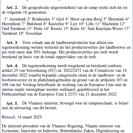
Art. 2.
De geografische uitgestrektheid van de ramp strekt zich uit tot
de volgende 18 gemeenten:
1° Arendonk 2° Bonheiden 3° Geel 4° Heist-op-den-Berg 5° Herentals 6°
Herenthout 7° Hulshout 8° Kasterlee 9° Lier 10° Lille 11° Machelen 12°
Oud-Turnhout 13° Putte 14° Ravels 15° Retie 16° Sint-Katelijne-Waver 17°
Turnhout 18° Vosselaar.
Art. 3.
Voor schade aan de landbouwproductie kan alleen een
tegemoetkoming worden verleend als het productieverlies per landbouwer en
per teelt meer dan 30% bedraagt. Het productieverlies per teelt wordt
berekend op basis van de totale oppervlakte van de teelt.
Art. 4.
De tegemoetkoming wordt toegekend en berekend conform
artikel 25 van Verordening (EU) nr. 2022/2472 van de Commissie van 14
december 2022 waarbij bepaalde categorieën steun in de landbouw- en de
bosbouwsector en in plattelandsgebieden op grond van de artikelen 107 en
108 van het Verdrag betreffende de werking van de Europese Unie met de
interne markt verenigbaar worden verklaard, gepubliceerd in het
Publicatieblad van de Europese Unie L327/1 van 21 december 2022.
Art. 5.
De Vlaamse minister, bevoegd voor de rampenschade, is belast
met de uitvoering van dit besluit.
Brussel, 14 maart 2025.
De minister-president van de Vlaamse Regering, Vlaams minister van
Economie, Innovatie en Industrie, Buitenlandse Zaken, Digitalisering en