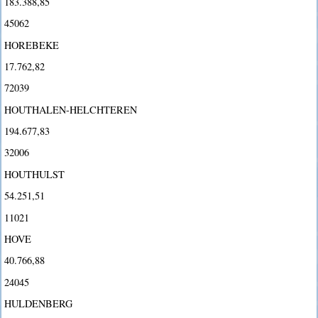
183.388,85
45062
HOREBEKE
17.762,82
72039
HOUTHALEN-HELCHTEREN
194.677,83
32006
HOUTHULST
54.251,51
11021
HOVE
40.766,88
24045
HULDENBERG