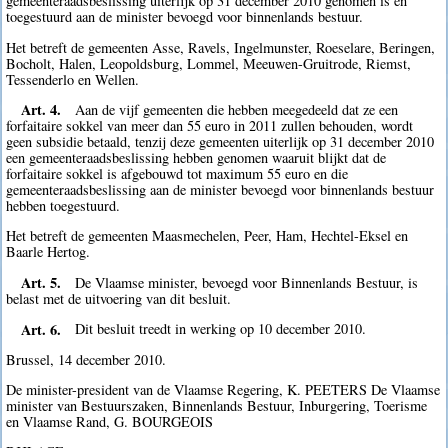
gemeenteraadsbeslissing uiterlijk op 31 december 2010 genomen is en
toegestuurd aan de minister bevoegd voor binnenlands bestuur.
Het betreft de gemeenten Asse, Ravels, Ingelmunster, Roeselare, Beringen,
Bocholt, Halen, Leopoldsburg, Lommel, Meeuwen-Gruitrode, Riemst,
Tessenderlo en Wellen.
Art. 4.
Aan de vijf gemeenten die hebben meegedeeld dat ze een
forfaitaire sokkel van meer dan 55 euro in 2011 zullen behouden, wordt
geen subsidie betaald, tenzij deze gemeenten uiterlijk op 31 december 2010
een gemeenteraadsbeslissing hebben genomen waaruit blijkt dat de
forfaitaire sokkel is afgebouwd tot maximum 55 euro en die
gemeenteraadsbeslissing aan de minister bevoegd voor binnenlands bestuur
hebben toegestuurd.
Het betreft de gemeenten Maasmechelen, Peer, Ham, Hechtel-Eksel en
Baarle Hertog.
Art. 5.
De Vlaamse minister, bevoegd voor Binnenlands Bestuur, is
belast met de uitvoering van dit besluit.
Art. 6.
Dit besluit treedt in werking op 10 december 2010.
Brussel, 14 december 2010.
De minister-president van de Vlaamse Regering, K. PEETERS De Vlaamse
minister van Bestuurszaken, Binnenlands Bestuur, Inburgering, Toerisme
en Vlaamse Rand, G. BOURGEOIS