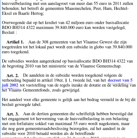
huisvuilbelasting met een aanslagvoet van meer dan 55 euro in 2011 zullen
behouden; het betreft de gemeenten Maasmechelen, Peer, Ham, Hechtel-
Eksel en Baarle Hertog;
Overwegende dat op het krediet van 42 miljoen euro onder basisallocatie
BDO BH314 4322 maximum 39.840.000 euro kan worden vastgelegd,
Besluit :
Artikel 1.
Aan de 308 gemeenten van het Vlaamse Gewest die zijn
toegetreden tot het lokaal pact wordt een subsidie in globo van 39.840.000
euro toegekend.
De subsidies worden aangerekend op basisallocatie BDO BH314 4322 van
de begroting 2010 van het ministerie van de Vlaamse Gemeenschap.
Art. 2.
De aandelen in de subsidie worden toegekend volgens de
decreet van 5
verhouding bepaald in artikel 19ter, § 1, tweede lid, van het
juli 2002
tot vaststelling van de regels inzake de dotatie en de verdeling van
het Vlaams Gemeentefonds, zoals gewijzigd.
Het aandeel voor elke gemeente is gelijk aan het bedrag vermeld in de bij dit
besluit gevoegde tabel.
Art. 3.
Aan de dertien gemeenten die schriftelijk hebben bevestigd dat
het engagement tot hervorming van de huisvuilbelasting in een belasting
met een forfaitaire sokkel van maximaal 55 euro wordt nagekomen, maar
die nog geen gemeenteraadsbeslissing bezorgden, zal het aandeel in de
subsidie voor 2010 betaald worden als de betreffende