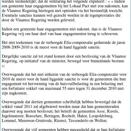
werden verduidelijkt; dat de verklaring het volgende stipuleert : « « Indien
een gemeente haar engagementen bij het Lokaal Pact niet zou nakomen, kan
de Vlaamse Regering hiertegen niet optreden via het bestuurlijk toezicht.
Eventuele sancties kunnen wel gezocht worden in de tegenprestaties die
door de Vlaamse Regering worden geleverd.
Indien een gemeente haar engagementen niet nakomt, dan is de Vlaamse
Regering vrij om haar deel van haar engagementen terug te schroeven.
Het niet toekennen van de verhoogde Elia-compensatie gedurende de jaren
2008-2009-2010 is de meest voor de hand liggende sanctie.
Dergelijke sanctie zal tot stand komen door een beslissing van de Vlaamse
Regering, op initiatief van de minister, bevoegd voor binnenlands bestuur.
»;
Overwegende dat het niet uitkeren van de verhoogde Elia-compensatie voor
2010 de meest voor de hand liggende sanctie is voor de gemeenten die hun
engagement tot hervorming van de huisvuilbelasting in een belasting met
een forfaitaire sokkel van maximaal 55 euro tegen 31 december 2010 niet
zijn nagkomen;
Overwegende dat dertien gemeenten schriftelijk hebben bevestigd dat de
sokkel vanaf 2011 zal afgebouwd worden maar dat hun gemeenteraden
daarover nog moeten beslissen; het betreft de gemeenten Asse, Ravels,
Ingelmunster, Roeselare, Beringen, Bocholt, Halen, Leopoldsburg,
Lommel, Meeuwen-Gruitrode, Riemst, Tessenderlo en Wellen;
Overwegende dat vijf gemeenten hebben meegedeeld dat ze hun forfaitaire