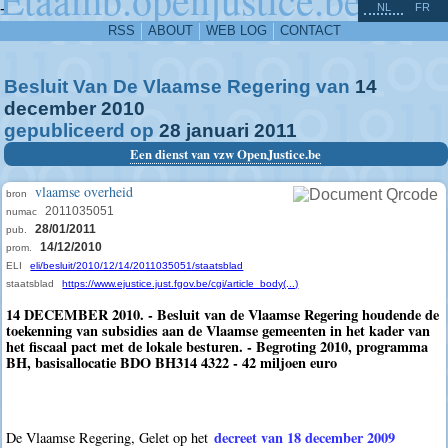
^
-
NL
FR
RSS
ABOUT
WEB LOG
CONTACT
Besluit Van De Vlaamse Regering van
14
december
2010
gepubliceerd op
28
januari
2011
Een dienst van vzw OpenJustice.be
vlaamse overheid
bron
2011035051
numac
28/01/2011
pub.
14/12/2010
prom.
ELI
eli/besluit/2010/12/14/2011035051/staatsblad
staatsblad
https://www.ejustice.just.fgov.be/cgi/article_body(...)
14 DECEMBER 2010. - Besluit van de Vlaamse Regering houdende de
toekenning van subsidies aan de Vlaamse gemeenten in het kader van
het fiscaal pact met de lokale besturen. - Begroting 2010, programma
BH, basisallocatie BDO BH314 4322 - 42 miljoen euro
decreet van 18 december 2009
De Vlaamse Regering, Gelet op het