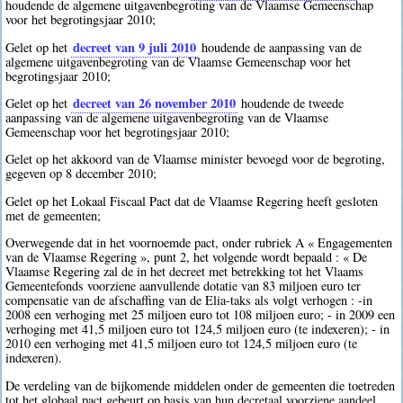
houdende de algemene uitgavenbegroting van de Vlaamse Gemeenschap
voor het begrotingsjaar 2010;
decreet van 9 juli 2010
Gelet op het
houdende de aanpassing van de
algemene uitgavenbegroting van de Vlaamse Gemeenschap voor het
begrotingsjaar 2010;
decreet van 26 november 2010
Gelet op het
houdende de tweede
aanpassing van de algemene uitgavenbegroting van de Vlaamse
Gemeenschap voor het begrotingsjaar 2010;
Gelet op het akkoord van de Vlaamse minister bevoegd voor de begroting,
gegeven op 8 december 2010;
Gelet op het Lokaal Fiscaal Pact dat de Vlaamse Regering heeft gesloten
met de gemeenten;
Overwegende dat in het voornoemde pact, onder rubriek A « Engagementen
van de Vlaamse Regering », punt 2, het volgende wordt bepaald : « De
Vlaamse Regering zal de in het decreet met betrekking tot het Vlaams
Gemeentefonds voorziene aanvullende dotatie van 83 miljoen euro ter
compensatie van de afschaffing van de Elia-taks als volgt verhogen : -in
2008 een verhoging met 25 miljoen euro tot 108 miljoen euro; - in 2009 een
verhoging met 41,5 miljoen euro tot 124,5 miljoen euro (te indexeren); - in
2010 een verhoging met 41,5 miljoen euro tot 124,5 miljoen euro (te
indexeren).
De verdeling van de bijkomende middelen onder de gemeenten die toetreden
tot het globaal pact gebeurt op basis van hun decretaal voorziene aandeel