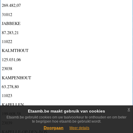
269.482,07
31012
JABBEKE
87.283,21
11022
KALMTHOUT
125.031,06
23038
KAMPENHOUT
63.278,80
11023
KAPELLEN
x
Etaamb.be maakt gebruik van cookies
199.608,58
Etaamb.be gebruikt cookies om uw taalvoorkeur te onthouden en om beter
te begrijpen hoe etaamb.be gebruikt wordt.
23039
Doorgaan
Meer details
KAPELLE-OP-DEN-BOS