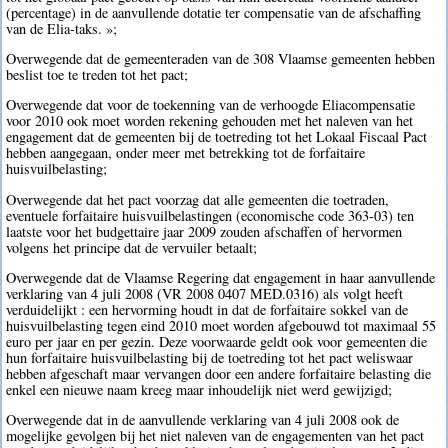
(percentage) in de aanvullende dotatie ter compensatie van de afschaffing
van de Elia-taks. »;
Overwegende dat de gemeenteraden van de 308 Vlaamse gemeenten hebben
beslist toe te treden tot het pact;
Overwegende dat voor de toekenning van de verhoogde Eliacompensatie
voor 2010 ook moet worden rekening gehouden met het naleven van het
engagement dat de gemeenten bij de toetreding tot het Lokaal Fiscaal Pact
hebben aangegaan, onder meer met betrekking tot de forfaitaire
huisvuilbelasting;
Overwegende dat het pact voorzag dat alle gemeenten die toetraden,
eventuele forfaitaire huisvuilbelastingen (economische code 363-03) ten
laatste voor het budgettaire jaar 2009 zouden afschaffen of hervormen
volgens het principe dat de vervuiler betaalt;
Overwegende dat de Vlaamse Regering dat engagement in haar aanvullende
verklaring van 4 juli 2008 (VR 2008 0407 MED.0316) als volgt heeft
verduidelijkt : een hervorming houdt in dat de forfaitaire sokkel van de
huisvuilbelasting tegen eind 2010 moet worden afgebouwd tot maximaal 55
euro per jaar en per gezin. Deze voorwaarde geldt ook voor gemeenten die
hun forfaitaire huisvuilbelasting bij de toetreding tot het pact weliswaar
hebben afgeschaft maar vervangen door een andere forfaitaire belasting die
enkel een nieuwe naam kreeg maar inhoudelijk niet werd gewijzigd;
Overwegende dat in de aanvullende verklaring van 4 juli 2008 ook de
mogelijke gevolgen bij het niet naleven van de engagementen van het pact