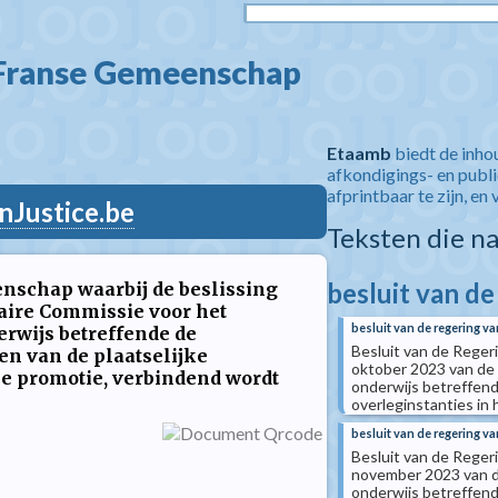
 Franse Gemeenschap  
Etaamb
biedt de inho
afkondigings- en publ
afprintbaar te zijn, en 
nJustice.be
Teksten die n
besluit van d
nschap waarbij de beslissing
taire Commissie voor het
besluit van de regering v
erwijs betreffende de
Besluit van de Reger
en van de plaatselijke
oktober 2023 van de 
le promotie, verbindend wordt
onderwijs betreffende
overleginstanties in 
besluit van de regering v
Besluit van de Reger
november 2023 van de
onderwijs betreffende