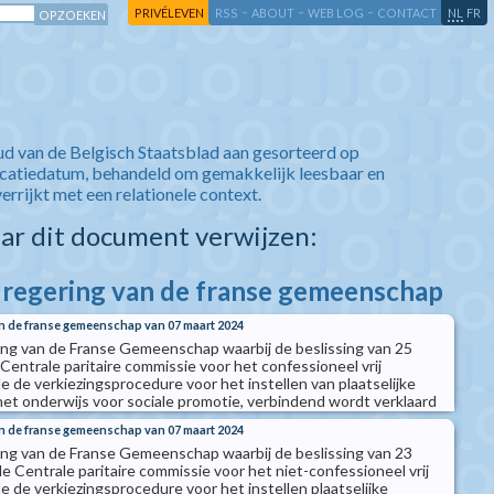
-
-
-
-
PRIVÉLEVEN
RSS
ABOUT
WEB LOG
CONTACT
NL
FR
ud van de Belgisch Staatsblad aan gesorteerd op
icatiedatum, behandeld om gemakkelijk leesbaar en
verrijkt met een relationele context.
aar dit document verwijzen:
e regering van de franse gemeenschap
an de franse gemeenschap van 07 maart 2024
ing van de Franse Gemeenschap waarbij de beslissing van 25
Centrale paritaire commissie voor het confessioneel vrij
 de verkiezingsprocedure voor het instellen van plaatselijke
het onderwijs voor sociale promotie, verbindend wordt verklaard
an de franse gemeenschap van 07 maart 2024
ing van de Franse Gemeenschap waarbij de beslissing van 23
 Centrale paritaire commissie voor het niet-confessioneel vrij
 de verkiezingsprocedure voor het instellen plaatselijke