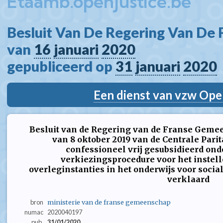
Etaamb.openjustice.be
Besluit Van De Regering Van De
van 
16
januari
2020
gepubliceerd op 
31
januari
2020
Een dienst van vzw Ope
Besluit van de Regering van de Franse Gemee
van 8 oktober 2019 van de Centrale Pari
confessioneel vrij gesubsidieerd ond
verkiezingsprocedure voor het instell
overleginstanties in het onderwijs voor socia
verklaard
bron
ministerie van de franse gemeenschap
numac
2020040197
pub.
31/01/2020