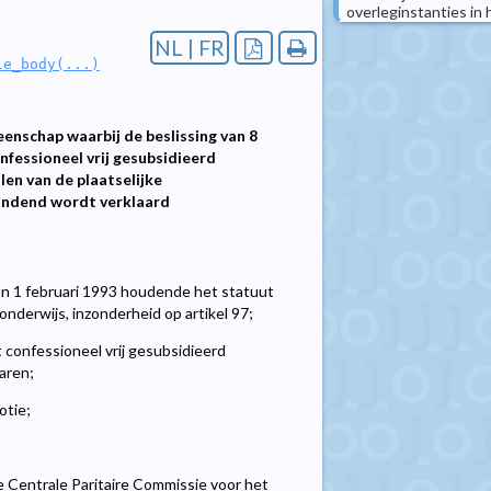
overleginstanties in 
NL | FR
le_body(...)
enschap waarbij de beslissing van 8
fessioneel vrij gesubsidieerd
len van de plaatselijke
bindend wordt verklaard
n 1 februari 1993 houdende het statuut
nderwijs, inzonderheid op artikel 97;
 confessioneel vrij gesubsidieerd
aren;
otie;
e Centrale Paritaire Commissie voor het