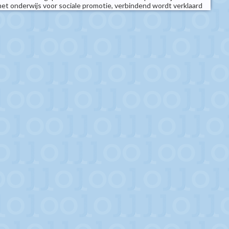
het onderwijs voor sociale promotie, verbindend wordt verklaard