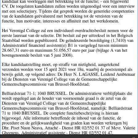
kandidaat kan voorleggen met betrekking tot de functie; - een bijgewerkt
CV. De toegelaten kandidaten zullen worden uitgenodigd voor een interview
met een selectiejury. Tijdens dat gesprek worden de generieke competenties
van de kandidaten geëvalueerd met betrekking tot de vereisten van de
functie, hun motivatie, interesses en affiniteit met het werkdomein.
Het Verenigd College zal een individueel overdrachtsbesluit nemen voor de
eerste laureaat van de selectie. Dit besluit zal per uittreksel in het Belgisch
Staatsblad worden gepubliceerd. De geïndexeerde bezoldiging (1,7410) van
Administratief financieel assistent(e) B1 is vastgelegd tussen minimum
28.667,31 euro en maximum 51.056,57 euro per jaar (bijlage A van het
bovengenoemde besluit van 5 juni 2008).
Elke kandidaatstelling moet, op straffe van nietigheid, aangetekend
verzonden worden voor 15 april 2021 voor 18u, waarbij de poststempel als
bewijs geldt, op volgend adres: De Heer N. LAGASSE, Leidend Ambtenaar
bij de Diensten van Verenigd College van de Gemeenschappelijke
Gemeenschapscommissie van Brussel-Hoofdstad;
Belliardstraat 71-1; 1040 BRUSSEL. De administratieve verblijfplaats die
wordt opgelegd aan de houder van voornoemde graad is de zetel van de
Diensten van Verenigd College van de Gemeenschappelijke
Gemeenschapscommissie van Brussel-Hoofdstad, namelijk: Belliardstraat
71 te 1040 BRUSSEL. De complete functiebeschrijving is hieraan
bijgevoegd. Alle informatie betreffende de inhoud van de functie, de
procedure en de gelijkwaardigheid van graden kan worden verkregen bij
Dhr. Piset Nuon Neava, Attaché - Dienst HR 02/552 01 37 of Mevr. Valerie
Gheenens, Administratief assistente - Dienst HR 02/552 01 47.