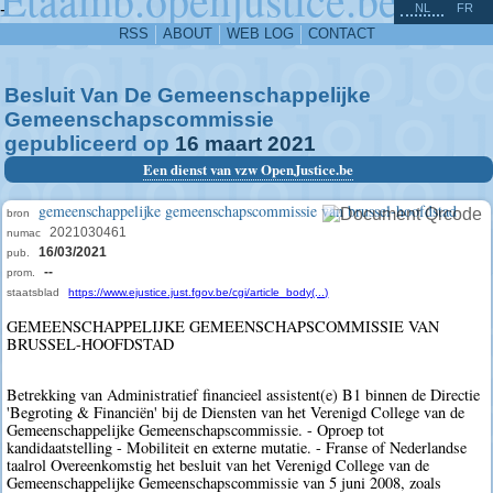
^
-
NL
FR
RSS
ABOUT
WEB LOG
CONTACT
Besluit Van De Gemeenschappelijke
Gemeenschapscommissie
gepubliceerd op
16
maart
2021
Een dienst van vzw OpenJustice.be
gemeenschappelijke gemeenschapscommissie van brussel-hoofdstad
bron
2021030461
numac
16/03/2021
pub.
--
prom.
staatsblad
https://www.ejustice.just.fgov.be/cgi/article_body(...)
GEMEENSCHAPPELIJKE GEMEENSCHAPSCOMMISSIE VAN
BRUSSEL-HOOFDSTAD
Betrekking van Administratief financieel assistent(e) B1 binnen de Directie
'Begroting & Financiën' bij de Diensten van het Verenigd College van de
Gemeenschappelijke Gemeenschapscommissie. - Oproep tot
kandidaatstelling - Mobiliteit en externe mutatie. - Franse of Nederlandse
taalrol Overeenkomstig het besluit van het Verenigd College van de
Gemeenschappelijke Gemeenschapscommissie van 5 juni 2008, zoals