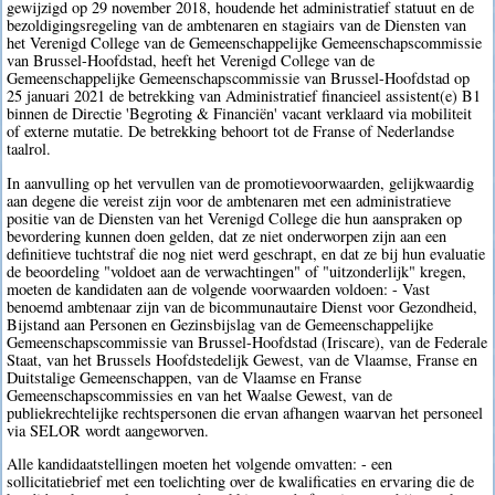
gewijzigd op 29 november 2018, houdende het administratief statuut en de
bezoldigingsregeling van de ambtenaren en stagiairs van de Diensten van
het Verenigd College van de Gemeenschappelijke Gemeenschapscommissie
van Brussel-Hoofdstad, heeft het Verenigd College van de
Gemeenschappelijke Gemeenschapscommissie van Brussel-Hoofdstad op
25 januari 2021 de betrekking van Administratief financieel assistent(e) B1
binnen de Directie 'Begroting & Financiën' vacant verklaard via mobiliteit
of externe mutatie. De betrekking behoort tot de Franse of Nederlandse
taalrol.
In aanvulling op het vervullen van de promotievoorwaarden, gelijkwaardig
aan degene die vereist zijn voor de ambtenaren met een administratieve
positie van de Diensten van het Verenigd College die hun aanspraken op
bevordering kunnen doen gelden, dat ze niet onderworpen zijn aan een
definitieve tuchtstraf die nog niet werd geschrapt, en dat ze bij hun evaluatie
de beoordeling "voldoet aan de verwachtingen" of "uitzonderlijk" kregen,
moeten de kandidaten aan de volgende voorwaarden voldoen: - Vast
benoemd ambtenaar zijn van de bicommunautaire Dienst voor Gezondheid,
Bijstand aan Personen en Gezinsbijslag van de Gemeenschappelijke
Gemeenschapscommissie van Brussel-Hoofdstad (Iriscare), van de Federale
Staat, van het Brussels Hoofdstedelijk Gewest, van de Vlaamse, Franse en
Duitstalige Gemeenschappen, van de Vlaamse en Franse
Gemeenschapscommissies en van het Waalse Gewest, van de
publiekrechtelijke rechtspersonen die ervan afhangen waarvan het personeel
via SELOR wordt aangeworven.
Alle kandidaatstellingen moeten het volgende omvatten: - een
sollicitatiebrief met een toelichting over de kwalificaties en ervaring die de