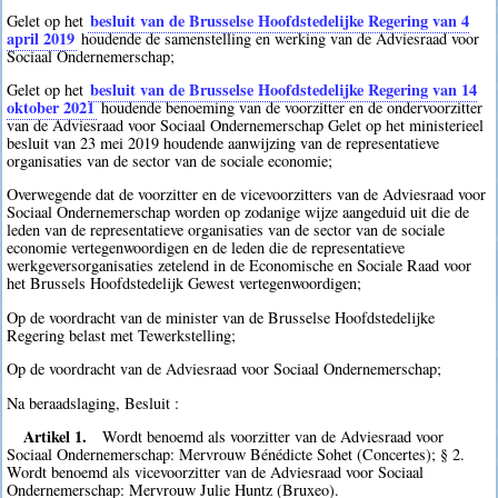
besluit van de Brusselse Hoofdstedelijke Regering van 4
Gelet op het
april 2019
houdende de samenstelling en werking van de Adviesraad voor
Sociaal Ondernemerschap;
besluit van de Brusselse Hoofdstedelijke Regering van 14
Gelet op het
oktober 2021
houdende benoeming van de voorzitter en de ondervoorzitter
van de Adviesraad voor Sociaal Ondernemerschap Gelet op het ministerieel
besluit van 23 mei 2019 houdende aanwijzing van de representatieve
organisaties van de sector van de sociale economie;
Overwegende dat de voorzitter en de vicevoorzitters van de Adviesraad voor
Sociaal Ondernemerschap worden op zodanige wijze aangeduid uit die de
leden van de representatieve organisaties van de sector van de sociale
economie vertegenwoordigen en de leden die de representatieve
werkgeversorganisaties zetelend in de Economische en Sociale Raad voor
het Brussels Hoofdstedelijk Gewest vertegenwoordigen;
Op de voordracht van de minister van de Brusselse Hoofdstedelijke
Regering belast met Tewerkstelling;
Op de voordracht van de Adviesraad voor Sociaal Ondernemerschap;
Na beraadslaging, Besluit :
Artikel 1.
Wordt benoemd als voorzitter van de Adviesraad voor
Sociaal Ondernemerschap: Mervrouw Bénédicte Sohet (Concertes); § 2.
Wordt benoemd als vicevoorzitter van de Adviesraad voor Sociaal
Ondernemerschap: Mervrouw Julie Huntz (Bruxeo).