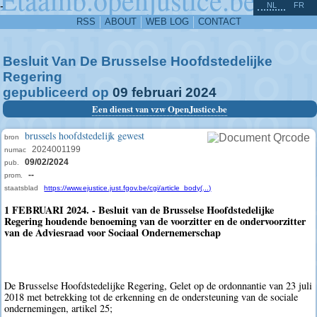
^
-
NL
FR
RSS
ABOUT
WEB LOG
CONTACT
Besluit Van De Brusselse Hoofdstedelijke
Regering
gepubliceerd op
09
februari
2024
Een dienst van vzw OpenJustice.be
brussels hoofdstedelijk gewest
bron
2024001199
numac
09/02/2024
pub.
--
prom.
staatsblad
https://www.ejustice.just.fgov.be/cgi/article_body(...)
1 FEBRUARI 2024. - Besluit van de Brusselse Hoofdstedelijke
Regering houdende benoeming van de voorzitter en de ondervoorzitter
van de Adviesraad voor Sociaal Ondernemerschap
De Brusselse Hoofdstedelijke Regering, Gelet op de ordonnantie van 23 juli
2018 met betrekking tot de erkenning en de ondersteuning van de sociale
ondernemingen, artikel 25;