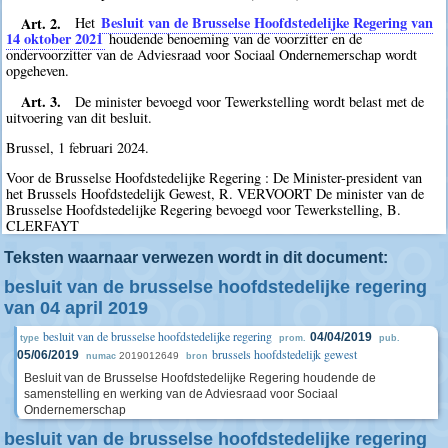
Art. 2.
Besluit van de Brusselse Hoofdstedelijke Regering van
Het
14 oktober 2021
houdende benoeming van de voorzitter en de
ondervoorzitter van de Adviesraad voor Sociaal Ondernemerschap wordt
opgeheven.
Art. 3.
De minister bevoegd voor Tewerkstelling wordt belast met de
uitvoering van dit besluit.
Brussel, 1 februari 2024.
Voor de Brusselse Hoofdstedelijke Regering : De Minister-president van
het Brussels Hoofdstedelijk Gewest, R. VERVOORT De minister van de
Brusselse Hoofdstedelijke Regering bevoegd voor Tewerkstelling, B.
CLERFAYT
Teksten waarnaar verwezen wordt in dit document:
besluit van de brusselse hoofdstedelijke regering
van 04 april 2019
besluit van de brusselse hoofdstedelijke regering
04/04/2019
type
prom.
pub.
brussels hoofdstedelijk gewest
05/06/2019
2019012649
numac
bron
Besluit van de Brusselse Hoofdstedelijke Regering houdende de
samenstelling en werking van de Adviesraad voor Sociaal
Ondernemerschap
besluit van de brusselse hoofdstedelijke regering