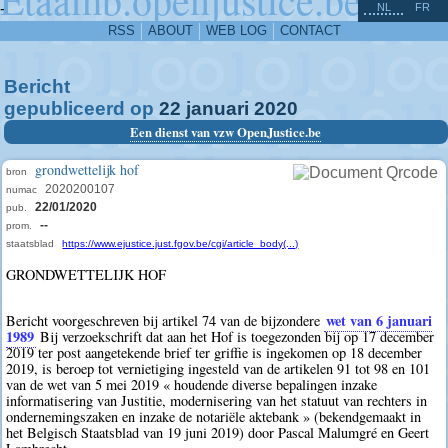
^
-
NL
FR
RSS
ABOUT
WEB LOG
CONTACT
Bericht
gepubliceerd op
22
januari
2020
Een dienst van vzw OpenJustice.be
grondwettelijk hof
bron
2020200107
numac
22/01/2020
pub.
--
prom.
staatsblad
https://www.ejustice.just.fgov.be/cgi/article_body(...)
GRONDWETTELIJK HOF
wet van 6 januari
Bericht voorgeschreven bij artikel 74 van de bijzondere
1989
Bij verzoekschrift dat aan het Hof is toegezonden bij op 17 december
2019 ter post aangetekende brief ter griffie is ingekomen op 18 december
2019, is beroep tot vernietiging ingesteld van de artikelen 91 tot 98 en 101
van de wet van 5 mei 2019 « houdende diverse bepalingen inzake
informatisering van Justitie, modernisering van het statuut van rechters in
ondernemingszaken en inzake de notariële aktebank » (bekendgemaakt in
het Belgisch Staatsblad van 19 juni 2019) door Pascal Malumgré en Geert