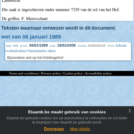
Lambrecht.
Die zaak is ingeschreven onder nummer 7329 van de rol van het Hof.
De griffier, F. Meersschaut
Teksten waarnaar verwezen wordt in dit document:
wet van 06 januari 1989
wet
federale
06/01/1989
18/02/2008
2008000108
type
prom.
pub.
numac
bron
overheidsdienst binnenlandse zaken
Bijzondere wet op het Arbitragehof
Terms and conditions
|
Privacy policy
|
Cookie policy
|
Accessibility policy
x
Etaamb.be maakt gebruik van cookies
Etaamb.be gebruikt cookies om uw taalvoorkeur te onthouden en om beter
te begrijpen hoe etaamb.be gebruikt wordt.
Doorgaan
Meer details