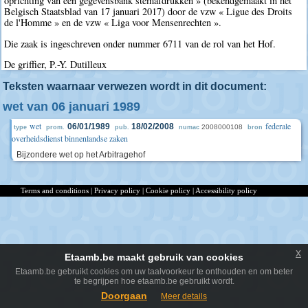
oprichting van een gegevensbank stemafdrukken » (bekendgemaakt in het
Belgisch Staatsblad van 17 januari 2017) door de vzw « Ligue des Droits
de l'Homme » en de vzw « Liga voor Mensenrechten ».
Die zaak is ingeschreven onder nummer 6711 van de rol van het Hof.
De griffier, P.-Y. Dutilleux
Teksten waarnaar verwezen wordt in dit document:
wet van 06 januari 1989
wet
federale
06/01/1989
18/02/2008
2008000108
type
prom.
pub.
numac
bron
overheidsdienst binnenlandse zaken
Bijzondere wet op het Arbitragehof
Terms and conditions
|
Privacy policy
|
Cookie policy
|
Accessibility policy
x
Etaamb.be maakt gebruik van cookies
Etaamb.be gebruikt cookies om uw taalvoorkeur te onthouden en om beter
te begrijpen hoe etaamb.be gebruikt wordt.
Doorgaan
Meer details