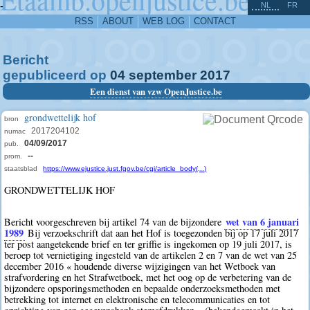
^
-
NL
FR
RSS
ABOUT
WEB LOG
CONTACT
Bericht
gepubliceerd op
04
september
2017
Een dienst van vzw OpenJustice.be
grondwettelijk hof
bron
2017204102
numac
04/09/2017
pub.
--
prom.
staatsblad
https://www.ejustice.just.fgov.be/cgi/article_body(...)
GRONDWETTELIJK HOF
wet van 6 januari
Bericht voorgeschreven bij artikel 74 van de bijzondere
1989
Bij verzoekschrift dat aan het Hof is toegezonden bij op 17 juli 2017
ter post aangetekende brief en ter griffie is ingekomen op 19 juli 2017, is
beroep tot vernietiging ingesteld van de artikelen 2 en 7 van de wet van 25
december 2016 « houdende diverse wijzigingen van het Wetboek van
strafvordering en het Strafwetboek, met het oog op de verbetering van de
bijzondere opsporingsmethoden en bepaalde onderzoeksmethoden met
betrekking tot internet en elektronische en telecommunicaties en tot