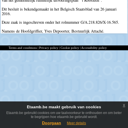
van het gemeentelijk ruimtelijk uitvoeringsplan "'t Roosleen".
Dit besluit is bekendgemaakt in het Belgisch Staatsblad van 26 januari
2016.
Deze zaak is ingeschreven onder het rolnummer G/A.218.826/X-16.565.
Namens de Hoofdgriffier, Yves Depoorter, Bestuurlijk Attaché.
Terms and conditions
|
Privacy policy
|
Cookie policy
|
Accessibility policy
x
Etaamb.be maakt gebruik van cookies
Etaamb.be gebruikt cookies om uw taalvoorkeur te onthouden en om beter
te begrijpen hoe etaamb.be gebruikt wordt.
Doorgaan
Meer details