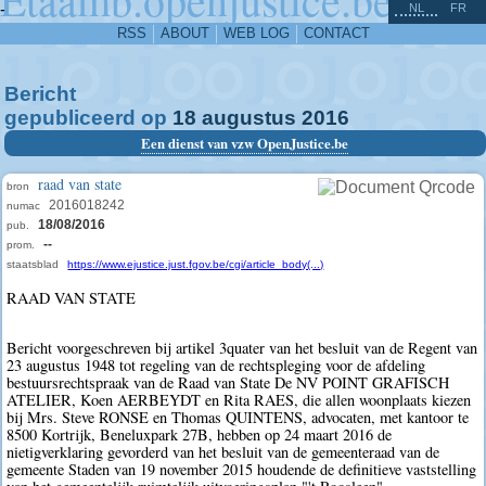
^
-
NL
FR
RSS
ABOUT
WEB LOG
CONTACT
Bericht
gepubliceerd op
18
augustus
2016
Een dienst van vzw OpenJustice.be
raad van state
bron
2016018242
numac
18/08/2016
pub.
--
prom.
staatsblad
https://www.ejustice.just.fgov.be/cgi/article_body(...)
RAAD VAN STATE
Bericht voorgeschreven bij artikel 3quater van het besluit van de Regent van
23 augustus 1948 tot regeling van de rechtspleging voor de afdeling
bestuursrechtspraak van de Raad van State De NV POINT GRAFISCH
ATELIER, Koen AERBEYDT en Rita RAES, die allen woonplaats kiezen
bij Mrs. Steve RONSE en Thomas QUINTENS, advocaten, met kantoor te
8500 Kortrijk, Beneluxpark 27B, hebben op 24 maart 2016 de
nietigverklaring gevorderd van het besluit van de gemeenteraad van de
gemeente Staden van 19 november 2015 houdende de definitieve vaststelling