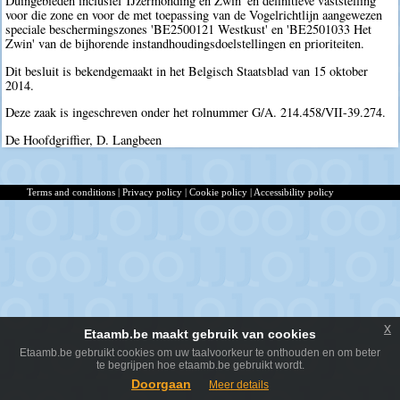
Duingebieden inclusief IJzermonding en Zwin' en definitieve vaststelling
voor die zone en voor de met toepassing van de Vogelrichtlijn aangewezen
speciale beschermingszones 'BE2500121 Westkust' en 'BE2501033 Het
Zwin' van de bijhorende instandhoudingsdoelstellingen en prioriteiten.
Dit besluit is bekendgemaakt in het Belgisch Staatsblad van 15 oktober
2014.
Deze zaak is ingeschreven onder het rolnummer G/A. 214.458/VII-39.274.
De Hoofdgriffier, D. Langbeen
Terms and conditions
|
Privacy policy
|
Cookie policy
|
Accessibility policy
x
Etaamb.be maakt gebruik van cookies
Etaamb.be gebruikt cookies om uw taalvoorkeur te onthouden en om beter
te begrijpen hoe etaamb.be gebruikt wordt.
Doorgaan
Meer details