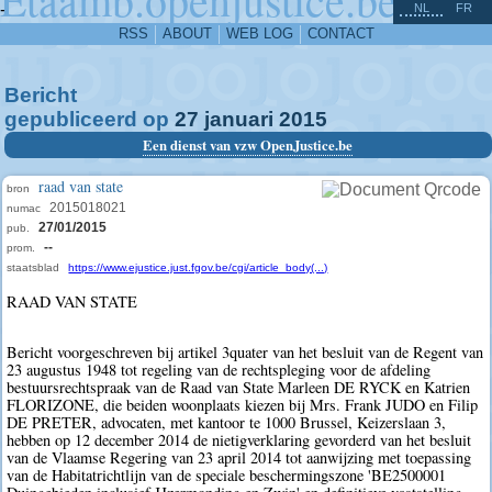
^
-
NL
FR
RSS
ABOUT
WEB LOG
CONTACT
Bericht
gepubliceerd op
27
januari
2015
Een dienst van vzw OpenJustice.be
raad van state
bron
2015018021
numac
27/01/2015
pub.
--
prom.
staatsblad
https://www.ejustice.just.fgov.be/cgi/article_body(...)
RAAD VAN STATE
Bericht voorgeschreven bij artikel 3quater van het besluit van de Regent van
23 augustus 1948 tot regeling van de rechtspleging voor de afdeling
bestuursrechtspraak van de Raad van State Marleen DE RYCK en Katrien
FLORIZONE, die beiden woonplaats kiezen bij Mrs. Frank JUDO en Filip
DE PRETER, advocaten, met kantoor te 1000 Brussel, Keizerslaan 3,
hebben op 12 december 2014 de nietigverklaring gevorderd van het besluit
van de Vlaamse Regering van 23 april 2014 tot aanwijzing met toepassing
van de Habitatrichtlijn van de speciale beschermingszone 'BE2500001