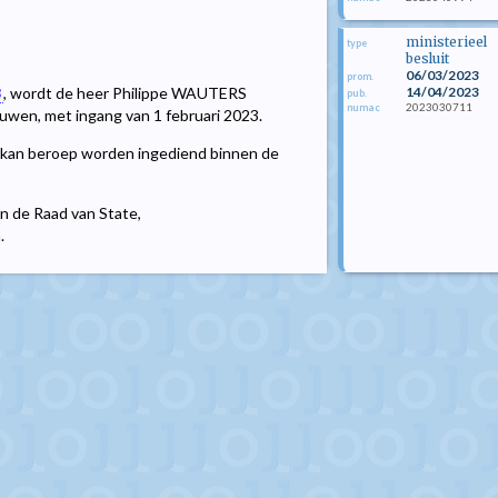
ministerieel
type
besluit
06/03/2023
prom.
14/04/2023
3
, wordt de heer Philippe WAUTERS
pub.
2023030711
numac
uwen, met ingang van 1 februari 2023.
kan beroep worden ingediend binnen de
an de Raad van State,
.