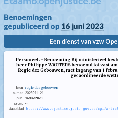
Etaamb.openjustice.be
Benoemingen  
gepubliceerd op 
16
juni
2023
Een dienst van vzw Ope
Personeel. - Benoeming Bij ministerieel beslu
heer Philippe WAUTERS benoemd tot vast ambt
Regie der Gebouwen, met ingang van 1 febru
gecoördineerde wett
bron
regie der gebouwen
numac
2023041121
pub.
16/06/2023
prom.
--
staatsblad
https://www.ejustice.just.fgov.be/cgi/artic