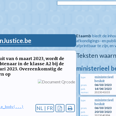
Etaamb
biedt de inho
nJustice.be
afkondigings- en publ
afprintbaar te zijn, en 
Teksten waarn
it van 6 maart 2023, wordt de
enaar in de klasse A2 bij de
ministerieel b
ari 2023. Overeenkomstig de
en op
ministerieel
type
besluit
06/03/2023
prom.
14/04/2023
pub.
2023041033
numac
ministerieel
type
besluit
le_body(...)
NL | FR
06/03/2023
prom.
20/03/2023
pub.
2023040994
numac