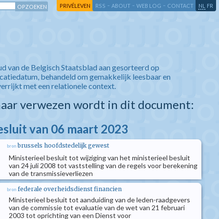
-
-
-
-
PRIVÉLEVEN
RSS
ABOUT
WEB LOG
CONTACT
NL
FR
ud van de Belgisch Staatsblad aan gesorteerd op
icatiedatum, behandeld om gemakkelijk leesbaar en
verrijkt met een relationele context.
aar verwezen wordt in dit document:
esluit van 06 maart 2023
brussels hoofdstedelijk gewest
bron
Ministerieel besluit tot wijziging van het ministerieel besluit
van 24 juli 2008 tot vaststelling van de regels voor berekening
van de transmissieverliezen
federale overheidsdienst financien
bron
Ministerieel besluit tot aanduiding van de leden-raadgevers
van de commissie tot evaluatie van de wet van 21 februari
2003 tot oprichting van een Dienst voor