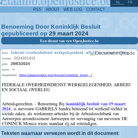
^
-
NL
FR
RSS
ABOUT
WEB LOG
CONTACT
Benoeming Door Koninklijk Besluit
gepubliceerd op
29
maart
2024
Een dienst van vzw OpenJustice.be
federale overheidsdienst werkgelegenheid, arbeid en sociaal overleg
bron
2024201415
numac
29/03/2024
pub.
--
prom.
staatsblad
https://www.ejustice.just.fgov.be/cgi/article_body(...)
FEDERALE OVERHEIDSDIENST WERKGELEGENHEID, ARBEID
EN SOCIAAL OVERLEG
koninklijk besluit van 19 maart
Arbeidsgerechten. - Benoeming Bij
2024
, is mevrouw GABRIELS Sandra benoemd tot werkend rechter in
sociale zaken, als werknemer-arbeider bij de Arbeidsrechtbank van
Antwerpen arrondissement Antwerpen ter vervanging van mevrouw DE
CONINCK Monica wiens mandaat zij zal voleindigen.
Teksten waarnaar verwezen wordt in dit document: