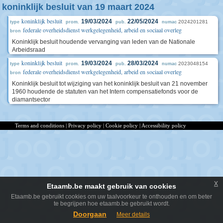
koninklijk besluit van 19 maart 2024
koninklijk besluit
19/03/2024
22/05/2024
2024201281
type
prom.
pub.
numac
federale overheidsdienst werkgelegenheid, arbeid en sociaal overleg
bron
Koninklijk besluit houdende vervanging van leden van de Nationale
Arbeidsraad
koninklijk besluit
19/03/2024
28/03/2024
2023048154
type
prom.
pub.
numac
federale overheidsdienst werkgelegenheid, arbeid en sociaal overleg
bron
Koninklijk besluit tot wijziging van het koninklijk besluit van 21 november
1960 houdende de statuten van het Intern compensatiefonds voor de
diamantsector
Terms and conditions
|
Privacy policy
|
Cookie policy
|
Accessibility policy
x
Etaamb.be maakt gebruik van cookies
Etaamb.be gebruikt cookies om uw taalvoorkeur te onthouden en om beter
te begrijpen hoe etaamb.be gebruikt wordt.
Doorgaan
Meer details