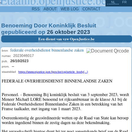
^
-
NL
FR
RSS
ABOUT
WEB LOG
CONTACT
Benoeming Door Koninklijk Besluit
gepubliceerd op
26
oktober
2023
Een dienst van vzw OpenJustice.be
federale overheidsdienst binnenlandse zaken
bron
2023046017
numac
26/10/2023
pub.
--
prom.
staatsblad
https://www.ejustice.just.fgov.be/cgi/article_body(...)
FEDERALE OVERHEIDSDIENST BINNENLANDSE ZAKEN
Personeel. - Benoeming Bij koninklijk besluit van 3 september 2023, wordt
Meneer Michaël LORE benoemd tot rijksambtenaar in de klasse A1 bij de
Federale Overheidsdienst Binnenlandse Zaken in een betrekking van het
Franse taalkader, met ingang van 1 maart 2023.
Overeenkomstig de gecoördineerde wetten op de Raad van State kan beroep
worden ingediend binnen de zestig dagen na deze bekendmaking.
Het verzoekschrift hiertoe dient bij ter post aangetekende brief aan de Raad