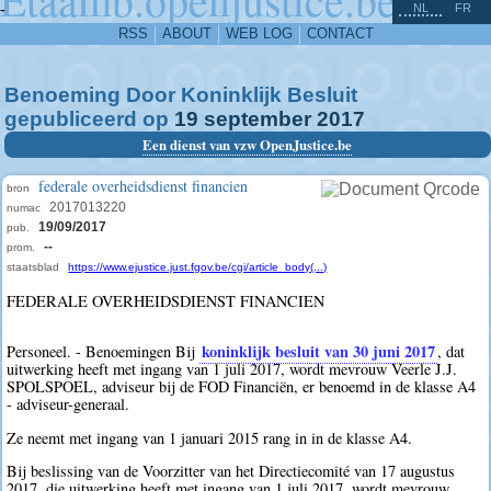
^
-
NL
FR
RSS
ABOUT
WEB LOG
CONTACT
Benoeming Door Koninklijk Besluit
gepubliceerd op
19
september
2017
Een dienst van vzw OpenJustice.be
federale overheidsdienst financien
bron
2017013220
numac
19/09/2017
pub.
--
prom.
staatsblad
https://www.ejustice.just.fgov.be/cgi/article_body(...)
FEDERALE OVERHEIDSDIENST FINANCIEN
koninklijk besluit van 30 juni 2017
Personeel. - Benoemingen Bij
, dat
uitwerking heeft met ingang van 1 juli 2017, wordt mevrouw Veerle J.J.
SPOLSPOEL, adviseur bij de FOD Financiën, er benoemd in de klasse A4
- adviseur-generaal.
Ze neemt met ingang van 1 januari 2015 rang in in de klasse A4.
Bij beslissing van de Voorzitter van het Directiecomité van 17 augustus
2017, die uitwerking heeft met ingang van 1 juli 2017, wordt mevrouw