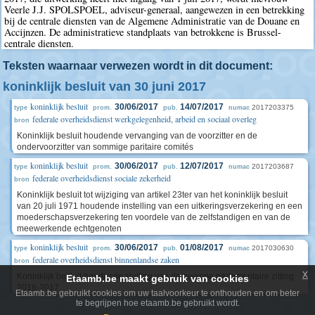
Veerle J.J. SPOLSPOEL, adviseur-generaal, aangewezen in een betrekking
bij de centrale diensten van de Algemene Administratie van de Douane en
Accijnzen. De administratieve standplaats van betrokkene is Brussel-
centrale diensten.
Teksten waarnaar verwezen wordt in dit document:
koninklijk besluit van 30 juni 2017
koninklijk besluit
30/06/2017
14/07/2017
2017203375
type
prom.
pub.
numac
federale overheidsdienst werkgelegenheid, arbeid en sociaal overleg
bron
Koninklijk besluit houdende vervanging van de voorzitter en de
ondervoorzitter van sommige paritaire comités
koninklijk besluit
30/06/2017
12/07/2017
2017203687
type
prom.
pub.
numac
federale overheidsdienst sociale zekerheid
bron
Koninklijk besluit tot wijziging van artikel 23ter van het koninklijk besluit
van 20 juli 1971 houdende instelling van een uitkeringsverzekering en een
moederschapsverzekering ten voordele van de zelfstandigen en van de
meewerkende echtgenoten
koninklijk besluit
30/06/2017
01/08/2017
2017030630
type
prom.
pub.
numac
federale overheidsdienst binnenlandse zaken
bron
x
Koninklijk besluit houdende sluiting van de gewone parlementaire zitting
Etaamb.be maakt gebruik van cookies
2016-2017
Etaamb.be gebruikt cookies om uw taalvoorkeur te onthouden en om beter
te begrijpen hoe etaamb.be gebruikt wordt.