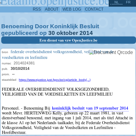
^
-
NL
FR
RSS
ABOUT
WEB LOG
CONTACT
Benoeming Door Koninklijk Besluit
gepubliceerd op
30
oktober
2014
Een dienst van vzw OpenJustice.be
federale overheidsdienst volksgezondheid, veiligheid van de
bron
voedselketen en leefmilieu
2014024381
numac
30/10/2014
pub.
--
prom.
staatsblad
https://www.ejustice.just.fgov.be/cgi/article_body(...)
FEDERALE OVERHEIDSDIENST VOLKSGEZONDHEID,
VEILIGHEID VAN DE VOEDSELKETEN EN LEEFMILIEU
koninklijk besluit van 19 september 2014
Personeel. - Benoeming Bij
wordt Mevr. HERTENWEG Kelly, geboren op 22 maart 1981, in vast
dienstverband benoemd, met ingang van 1 juli 2014, met als titel Attaché in
de klasse A1 op het Nederlands taalkader, bij de Federale Overheidsdienst
Volksgezondheid, Veiligheid van de Voedselketen en Leefmilieu -
Hoofdbestuur.