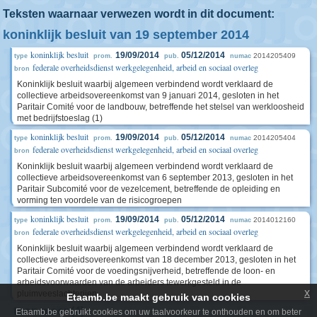
Teksten waarnaar verwezen wordt in dit document:
koninklijk besluit van 19 september 2014
koninklijk besluit
19/09/2014
05/12/2014
2014205409
type
prom.
pub.
numac
federale overheidsdienst werkgelegenheid, arbeid en sociaal overleg
bron
Koninklijk besluit waarbij algemeen verbindend wordt verklaard de
collectieve arbeidsovereenkomst van 9 januari 2014, gesloten in het
Paritair Comité voor de landbouw, betreffende het stelsel van werkloosheid
met bedrijfstoeslag (1)
koninklijk besluit
19/09/2014
05/12/2014
2014205404
type
prom.
pub.
numac
federale overheidsdienst werkgelegenheid, arbeid en sociaal overleg
bron
Koninklijk besluit waarbij algemeen verbindend wordt verklaard de
collectieve arbeidsovereenkomst van 6 september 2013, gesloten in het
Paritair Subcomité voor de vezelcement, betreffende de opleiding en
vorming ten voordele van de risicogroepen
koninklijk besluit
19/09/2014
05/12/2014
2014012160
type
prom.
pub.
numac
federale overheidsdienst werkgelegenheid, arbeid en sociaal overleg
bron
Koninklijk besluit waarbij algemeen verbindend wordt verklaard de
collectieve arbeidsovereenkomst van 18 december 2013, gesloten in het
Paritair Comité voor de voedingsnijverheid, betreffende de loon- en
arbeidsvoorwaarden van de arbeiders tewerkgesteld in de
x
pluimveeslachterijen
Etaamb.be maakt gebruik van cookies
toon meer (4)
Etaamb.be gebruikt cookies om uw taalvoorkeur te onthouden en om beter