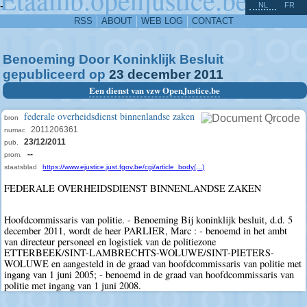
^
-
NL
FR
RSS
ABOUT
WEB LOG
CONTACT
Benoeming Door Koninklijk Besluit
gepubliceerd op
23
december
2011
Een dienst van vzw OpenJustice.be
federale overheidsdienst binnenlandse zaken
bron
2011206361
numac
23/12/2011
pub.
--
prom.
staatsblad
https://www.ejustice.just.fgov.be/cgi/article_body(...)
FEDERALE OVERHEIDSDIENST BINNENLANDSE ZAKEN
Hoofdcommissaris van politie. - Benoeming Bij koninklijk besluit, d.d. 5
december 2011, wordt de heer PARLIER, Marc : - benoemd in het ambt
van directeur personeel en logistiek van de politiezone
ETTERBEEK/SINT-LAMBRECHTS-WOLUWE/SINT-PIETERS-
WOLUWE en aangesteld in de graad van hoofdcommissaris van politie met
ingang van 1 juni 2005; - benoemd in de graad van hoofdcommissaris van
politie met ingang van 1 juni 2008.