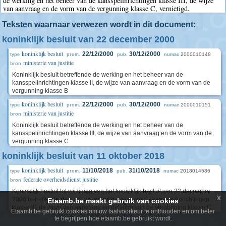
de werking en het beheer van de kansspelinrichtingen klasse III, de wijze
van aanvraag en de vorm van de vergunning klasse C, vernietigd.
Teksten waarnaar verwezen wordt in dit document:
koninklijk besluit van 22 december 2000
koninklijk besluit
22/12/2000
30/12/2000
2000010148
type
prom.
pub.
numac
ministerie van justitie
bron
Koninklijk besluit betreffende de werking en het beheer van de
kansspelinrichtingen klasse II, de wijze van aanvraag en de vorm van de
vergunning klasse B
koninklijk besluit
22/12/2000
30/12/2000
2000010151
type
prom.
pub.
numac
ministerie van justitie
bron
Koninklijk besluit betreffende de werking en het beheer van de
kansspelinrichtingen klasse III, de wijze van aanvraag en de vorm van de
vergunning klasse C
koninklijk besluit van 11 oktober 2018
koninklijk besluit
11/10/2018
31/10/2018
2018014586
type
prom.
pub.
numac
federale overheidsdienst justitie
bron
Koninklijk besluit tot wijziging van het koninklijk besluit van 22 december
x
2000 betreffende de werking en het beheer van de kansspelinrichtingen
Etaamb.be maakt gebruik van cookies
klasse III, de wijze van aanvraag en de vorm van de vergunning klasse C
Etaamb.be gebruikt cookies om uw taalvoorkeur te onthouden en om beter
te begrijpen hoe etaamb.be gebruikt wordt.