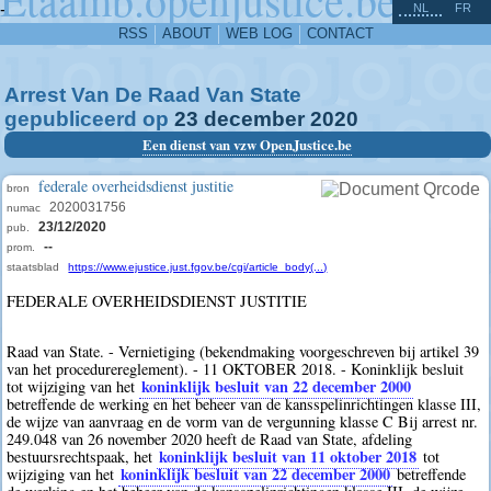
^
-
NL
FR
RSS
ABOUT
WEB LOG
CONTACT
Arrest Van De Raad Van State
gepubliceerd op
23
december
2020
Een dienst van vzw OpenJustice.be
federale overheidsdienst justitie
bron
2020031756
numac
23/12/2020
pub.
--
prom.
staatsblad
https://www.ejustice.just.fgov.be/cgi/article_body(...)
FEDERALE OVERHEIDSDIENST JUSTITIE
Raad van State. - Vernietiging (bekendmaking voorgeschreven bij artikel 39
van het procedurereglement). - 11 OKTOBER 2018. - Koninklijk besluit
koninklijk besluit van 22 december 2000
tot wijziging van het
betreffende de werking en het beheer van de kansspelinrichtingen klasse III,
de wijze van aanvraag en de vorm van de vergunning klasse C Bij arrest nr.
249.048 van 26 november 2020 heeft de Raad van State, afdeling
koninklijk besluit van 11 oktober 2018
bestuursrechtspaak, het
tot
koninklijk besluit van 22 december 2000
wijziging van het
betreffende