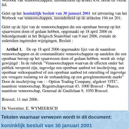
lid;
koninklijk besluit van 30 januari 2001
Gelet op het
tot uitvoering van het
Wetboek van vennootschappen, inzonderheid op de artikelen 194 tot 201;
Gelet op de lijst van de vennootschappen die een openbaar beroep op het
spaarwezen doen of gedaan hebben, opgemaakt op 18 april 2006 en
bekendgemaakt in het Belgisch Staatsblad van 9 mei 2006, evenals de
sedertdien ingetreden wijzigingen, Besluit :
Artikel 1.
De op 18 april 2006 opgemaakte lijst van de naamloze
vennootschappen en de commanditaire vennootschappen op aandelen die een
openbaar beroep op het spaarwezen doen of gedaan hebben, wordt als volgt
gewijzigd : In de rubriek "Vennootschappen waarvan de effecten onder het
publiek verspreid zijn, ingevolge een openbaar aanbod tot inschrijving, een
openbaar verkoopaanbod of een openbaar aanbod tot omruiling of ingevolge
een vroegere toelating tot de verhandeling op een gereglementeerde markt"
Door de inschrijving van : - Option Trading Company, afgekort 'OTC',
naamloze vennootschap, Regentschapsstraat 43, 1000 Brussel - Pharco,
naamloze vennootschap, Generaal de Gaullelaan 9, 1050 Brussel.
Brussel, 11 mei 2006.
De Voorzitter, E. WYMEERSCH
Teksten waarnaar verwezen wordt in dit document:
koninklijk besluit van 30 januari 2001