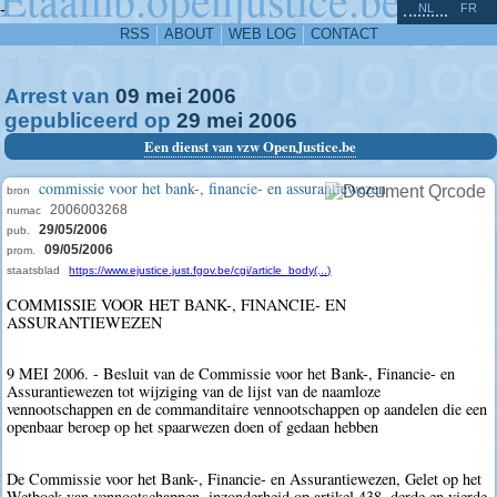
^
-
NL
FR
RSS
ABOUT
WEB LOG
CONTACT
Arrest van
09
mei
2006
gepubliceerd op
29
mei
2006
Een dienst van vzw OpenJustice.be
commissie voor het bank-, financie- en assurantiewezen
bron
2006003268
numac
29/05/2006
pub.
09/05/2006
prom.
staatsblad
https://www.ejustice.just.fgov.be/cgi/article_body(...)
COMMISSIE VOOR HET BANK-, FINANCIE- EN
ASSURANTIEWEZEN
9 MEI 2006. - Besluit van de Commissie voor het Bank-, Financie- en
Assurantiewezen tot wijziging van de lijst van de naamloze
vennootschappen en de commanditaire vennootschappen op aandelen die een
openbaar beroep op het spaarwezen doen of gedaan hebben
De Commissie voor het Bank-, Financie- en Assurantiewezen, Gelet op het
Wetboek van vennootschappen, inzonderheid op artikel 438, derde en vierde