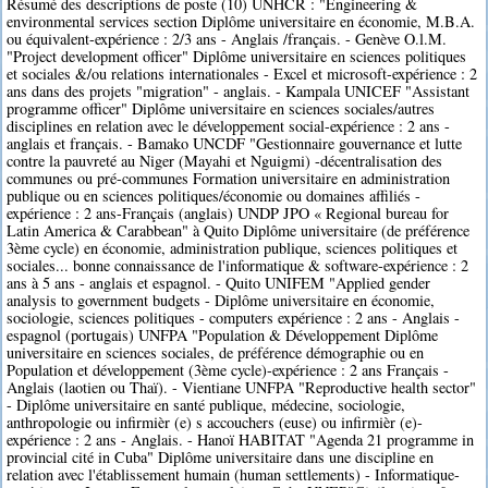
Résumé des descriptions de poste (10) UNHCR : "Engineering &
environmental services section Diplôme universitaire en économie, M.B.A.
ou équivalent-expérience : 2/3 ans - Anglais /français. - Genève O.l.M.
"Project development officer" Diplôme universitaire en sciences politiques
et sociales &/ou relations internationales - Excel et microsoft-expérience : 2
ans dans des projets "migration" - anglais. - Kampala UNICEF "Assistant
programme officer" Diplôme universitaire en sciences sociales/autres
disciplines en relation avec le développement social-expérience : 2 ans -
anglais et français. - Bamako UNCDF "Gestionnaire gouvernance et lutte
contre la pauvreté au Niger (Mayahi et Nguigmi) -décentralisation des
communes ou pré-communes Formation universitaire en administration
publique ou en sciences politiques/économie ou domaines affiliés -
expérience : 2 ans-Français (anglais) UNDP JPO « Regional bureau for
Latin America & Carabbean" à Quito Diplôme universitaire (de préférence
3ème cycle) en économie, administration publique, sciences politiques et
sociales... bonne connaissance de l'informatique & software-expérience : 2
ans à 5 ans - anglais et espagnol. - Quito UNIFEM "Applied gender
analysis to government budgets - Diplôme universitaire en économie,
sociologie, sciences politiques - computers expérience : 2 ans - Anglais -
espagnol (portugais) UNFPA "Population & Développement Diplôme
universitaire en sciences sociales, de préférence démographie ou en
Population et développement (3ème cycle)-expérience : 2 ans Français -
Anglais (laotien ou Thaï). - Vientiane UNFPA "Reproductive health sector"
- Diplôme universitaire en santé publique, médecine, sociologie,
anthropologie ou infirmièr (e) s accouchers (euse) ou infirmièr (e)-
expérience : 2 ans - Anglais. - Hanoï HABITAT "Agenda 21 programme in
provincial cité in Cuba" Diplôme universitaire dans une discipline en
relation avec l'établissement humain (human settlements) - Informatique-