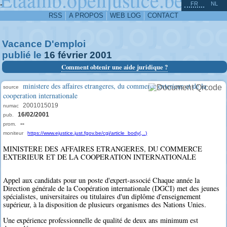
^
-
FR
NL
RSS
A PROPOS
WEB LOG
CONTACT
Vacance D'emploi
publié le
16
février
2001
Comment obtenir une aide juridique ?
ministere des affaires etrangeres, du commerce exterieur et de la
source
cooperation internationale
2001015019
numac
16/02/2001
pub.
--
prom.
moniteur
https://www.ejustice.just.fgov.be/cgi/article_body(...)
MINISTERE DES AFFAIRES ETRANGERES, DU COMMERCE
EXTERIEUR ET DE LA COOPERATION INTERNATIONALE
Appel aux candidats pour un poste d'expert-associé Chaque année la
Direction générale de la Coopération internationale (DGCI) met des jeunes
spécialistes, universitaires ou titulaires d'un diplôme d'enseignement
supérieur, à la disposition de plusieurs organismes des Nations Unies.
Une expérience professionnelle de qualité de deux ans minimum est