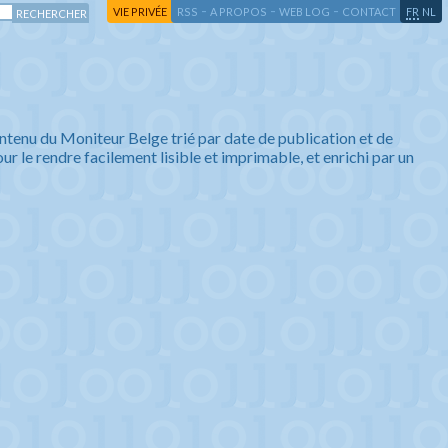
-
-
-
-
VIE PRIVÉE
RSS
A PROPOS
WEB LOG
CONTACT
FR
NL
ntenu du Moniteur Belge trié par date de publication et de
ur le rendre facilement lisible et imprimable, et enrichi par un