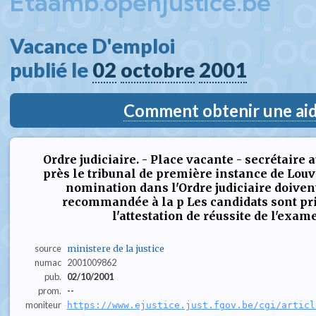
Etaamb.openjustice.be
Vacance D'emploi  
publié le 
02
octobre
2001
Comment obtenir une aide
Ordre judiciaire. - Place vacante - secrétaire 
près le tribunal de première instance de Louva
nomination dans l'Ordre judiciaire doivent
recommandée à la p Les candidats sont pri
l'attestation de réussite de l'exame
source
ministere de la justice
numac
2001009862
pub.
02/10/2001
prom.
--
moniteur
https://www.ejustice.just.fgov.be/cgi/articl