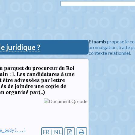
Etaamb
propose le co
 juridique ?
promulgation, traité po
contexte relationnel.
au parquet du procureur du Roi
in : 1. Les candidatures à une
 être adressées par lettre
és de joindre une copie de
n organisé par(...)
e_body(...)
FR | NL