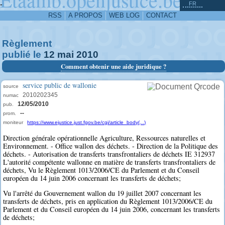
^
-
FR
RSS
A PROPOS
WEB LOG
CONTACT
Règlement
publié le
12
mai
2010
Comment obtenir une aide juridique ?
service public de wallonie
source
2010202345
numac
12/05/2010
pub.
--
prom.
moniteur
https://www.ejustice.just.fgov.be/cgi/article_body(...)
Direction générale opérationnelle Agriculture, Ressources naturelles et
Environnement. - Office wallon des déchets. - Direction de la Politique des
déchets. - Autorisation de transferts transfrontaliers de déchets IE 312937
L'autorité compétente wallonne en matière de transferts transfrontaliers de
déchets, Vu le Règlement 1013/2006/CE du Parlement et du Conseil
européen du 14 juin 2006 concernant les transferts de déchets;
Vu l'arrêté du Gouvernement wallon du 19 juillet 2007 concernant les
transferts de déchets, pris en application du Règlement 1013/2006/CE du
Parlement et du Conseil européen du 14 juin 2006, concernant les transferts
de déchets;