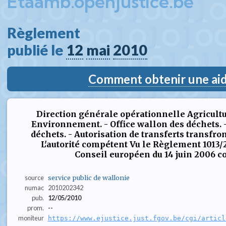
Etaamb.openjustice.be
Règlement  
publié le 
12
mai
2010
Comment obtenir une aide
Direction générale opérationnelle Agricultu
Environnement. - Office wallon des déchets. -
déchets. - Autorisation de transferts transfr
L'autorité compétent Vu le Règlement 1013/
Conseil européen du 14 juin 2006 con
source
service public de wallonie
numac
2010202342
pub.
12/05/2010
prom.
--
moniteur
https://www.ejustice.just.fgov.be/cgi/articl