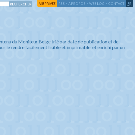
-
-
-
-
VIE PRIVÉE
RSS
A PROPOS
WEB LOG
CONTACT
FR
ntenu du Moniteur Belge trié par date de publication et de
ur le rendre facilement lisible et imprimable, et enrichi par un