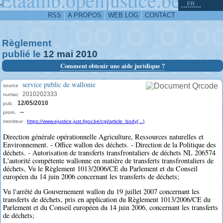
^
-
FR
RSS
A PROPOS
WEB LOG
CONTACT
Règlement
publié le
12
mai
2010
Comment obtenir une aide juridique ?
service public de wallonie
source
2010202333
numac
12/05/2010
pub.
--
prom.
moniteur
https://www.ejustice.just.fgov.be/cgi/article_body(...)
Direction générale opérationnelle Agriculture, Ressources naturelles et
Environnement. - Office wallon des déchets. - Direction de la Politique des
déchets. - Autorisation de transferts transfrontaliers de déchets NL 206574
L'autorité compétente wallonne en matière de transferts transfrontaliers de
déchets, Vu le Règlement 1013/2006/CE du Parlement et du Conseil
européen du 14 juin 2006 concernant les transferts de déchets;
Vu l'arrêté du Gouvernement wallon du 19 juillet 2007 concernant les
transferts de déchets, pris en application du Règlement 1013/2006/CE du
Parlement et du Conseil européen du 14 juin 2006, concernant les transferts
de déchets;