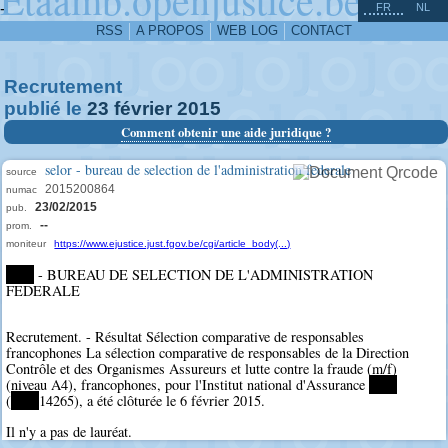
^
-
FR
NL
RSS
A PROPOS
WEB LOG
CONTACT
Recrutement
publié le
23
février
2015
Comment obtenir une aide juridique ?
selor - bureau de selection de l'administration federale
source
2015200864
numac
23/02/2015
pub.
--
prom.
moniteur
https://www.ejustice.just.fgov.be/cgi/article_body(...)
****
- BUREAU DE SELECTION DE L'ADMINISTRATION
FEDERALE
Recrutement. - Résultat Sélection comparative de responsables
francophones La sélection comparative de responsables de la Direction
Contrôle et des Organismes Assureurs et lutte contre la fraude (m/f)
(niveau A4), francophones, pour l'Institut national d'Assurance
****
(
****
14265), a été clôturée le 6 février 2015.
Il n'y a pas de lauréat.