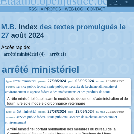
^
-
FR
NL
RSS
A PROPOS
WEB LOG
CONTACT
M.B.
Index
des textes promulgués le
27
août
2024
Accès rapide:
arrêté ministériel (4)
arrêt (1)
arrêté ministériel
arrêté ministériel
27/08/2024
03/09/2024
2024007257
type
prom.
pub.
numac
service public federal sante publique, securite de la chaine alimentaire et
source
environnement et agence federale des medicaments et des produits de sante
Arrêté ministériel établissant le modèle de document d'administration et de
fourniture et le modèle d'ordonnance vétérinaire
arrêté ministériel
27/08/2024
13/09/2024
2024008669
type
prom.
pub.
numac
service public federal sante publique, securite de la chaine alimentaire et
source
environnement
Arrêté ministériel portant nomination des membres du bureau de la