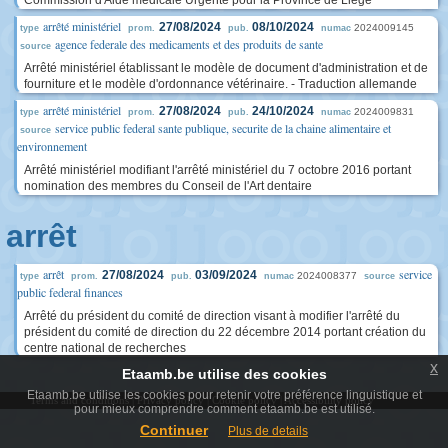
Commission d'Aide médicale Urgente pour la Province de Liège
arrêté ministériel
27/08/2024
08/10/2024
2024009145
type
prom.
pub.
numac
agence federale des medicaments et des produits de sante
source
Arrêté ministériel établissant le modèle de document d'administration et de
fourniture et le modèle d'ordonnance vétérinaire. - Traduction allemande
arrêté ministériel
27/08/2024
24/10/2024
2024009831
type
prom.
pub.
numac
service public federal sante publique, securite de la chaine alimentaire et
source
environnement
Arrêté ministériel modifiant l'arrêté ministériel du 7 octobre 2016 portant
nomination des membres du Conseil de l'Art dentaire
arrêt
arrêt
service
27/08/2024
03/09/2024
2024008377
type
prom.
pub.
numac
source
public federal finances
Arrêté du président du comité de direction visant à modifier l'arrêté du
président du comité de direction du 22 décembre 2014 portant création du
centre national de recherches
x
Etaamb.be utilise des cookies
Etaamb.be utilise les cookies pour retenir votre préférence linguistique et
Terms and conditions
|
Privacy policy
|
Cookie policy
|
Accessibility policy
pour mieux comprendre comment etaamb.be est utilisé.
Continuer
Plus de details