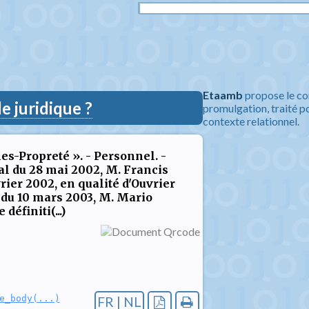
Etaamb
propose le co
 juridique ?
promulgation, traité po
contexte relationnel.
es-Propreté ». - Personnel. -
l du 28 mai 2002, M. Francis
rier 2002, en qualité d'Ouvrier
 du 10 mars 2003, M. Mario
éfiniti(...)
e_body(...)
FR | NL