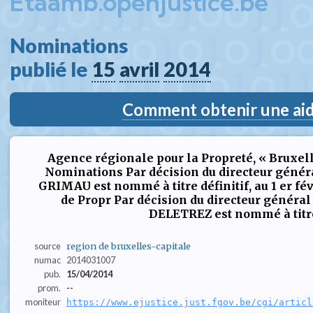
Etaamb.openjustice.be
Nominations  
publié le 
15
avril
2014
Comment obtenir une aide
Agence régionale pour la Propreté, « Bruxell
Nominations Par décision du directeur généra
GRIMAU est nommé à titre définitif, au 1 er fév
de Propr Par décision du directeur général
DELETREZ est nommé à titre d
source
region de bruxelles-capitale
numac
2014031007
pub.
15/04/2014
prom.
--
moniteur
https://www.ejustice.just.fgov.be/cgi/articl