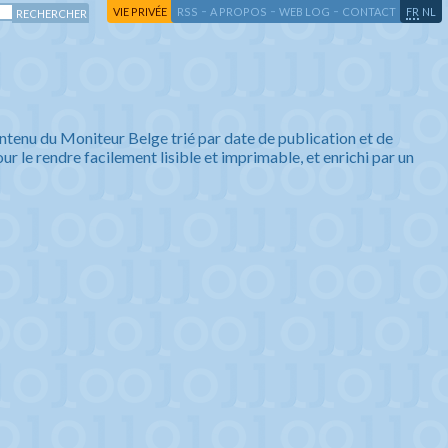
-
-
-
-
VIE PRIVÉE
RSS
A PROPOS
WEB LOG
CONTACT
FR
NL
ntenu du Moniteur Belge trié par date de publication et de
ur le rendre facilement lisible et imprimable, et enrichi par un