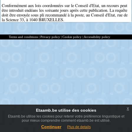
Conformément aux lois coordonnées sur le Conseil d'Etat, un recours peut
être introduit endéans les soixante jours après cette publication. La requête
doit être envoyée sous pli recommandé à la poste, au Conseil d'Etat, rue de
la Science 33, à 1040 BRUXELLES.
Terms and conditions
|
Privacy policy
|
Cookie policy
|
Accessibility policy
x
Etaamb.be utilise des cookies
Etaamb.be utilise les cookies pour retenir votre préférence linguistique et
pour mieux comprendre comment etaamb.be est utilisé.
Continuer
Plus de details