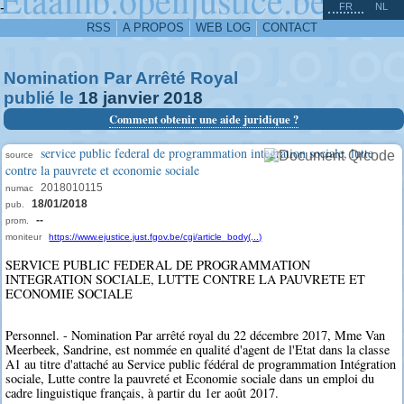
^
-
FR
NL
RSS
A PROPOS
WEB LOG
CONTACT
Nomination Par Arrêté Royal
publié le
18
janvier
2018
Comment obtenir une aide juridique ?
service public federal de programmation integration sociale, lutte
source
contre la pauvrete et economie sociale
2018010115
numac
18/01/2018
pub.
--
prom.
moniteur
https://www.ejustice.just.fgov.be/cgi/article_body(...)
SERVICE PUBLIC FEDERAL DE PROGRAMMATION
INTEGRATION SOCIALE, LUTTE CONTRE LA PAUVRETE ET
ECONOMIE SOCIALE
Personnel. - Nomination Par arrêté royal du 22 décembre 2017, Mme Van
Meerbeek, Sandrine, est nommée en qualité d'agent de l'Etat dans la classe
A1 au titre d'attaché au Service public fédéral de programmation Intégration
sociale, Lutte contre la pauvreté et Economie sociale dans un emploi du
cadre linguistique français, à partir du 1er août 2017.