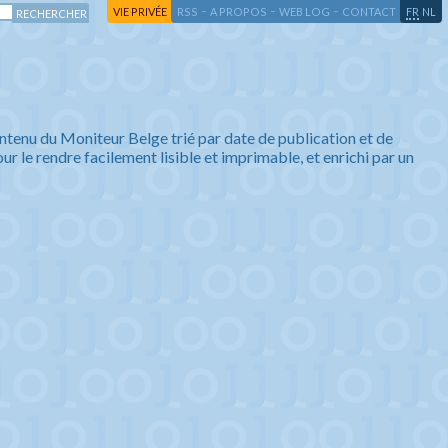
-
-
-
-
VIE PRIVÉE
RSS
A PROPOS
WEB LOG
CONTACT
FR
NL
ntenu du Moniteur Belge trié par date de publication et de
ur le rendre facilement lisible et imprimable, et enrichi par un