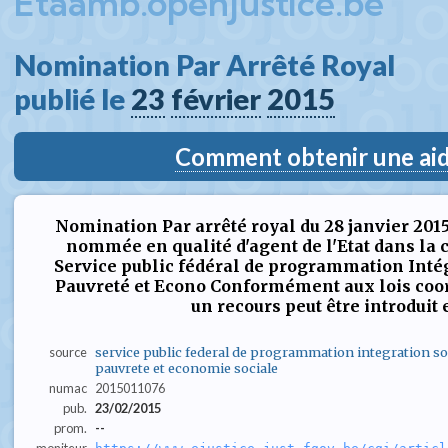
Etaamb.openjustice.be
Nomination Par Arrêté Royal  
publié le 
23
février
2015
Comment obtenir une aide
Nomination Par arrêté royal du 28 janvier 20
nommée en qualité d'agent de l'Etat dans la cl
Service public fédéral de programmation Intégr
Pauvreté et Econo Conformément aux lois coord
un recours peut être introduit e
source
service public federal de programmation integration soci
pauvrete et economie sociale
numac
2015011076
pub.
23/02/2015
prom.
--