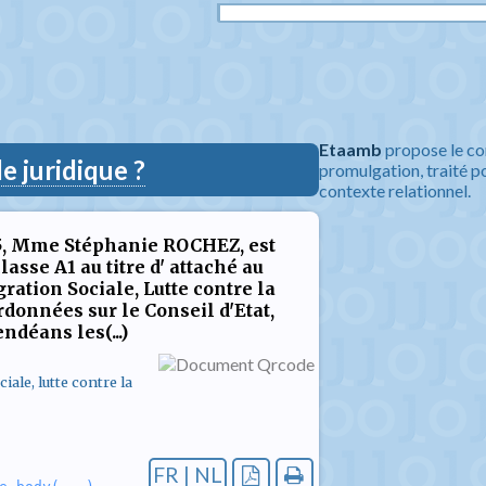
Etaamb
propose le co
 juridique ?
promulgation, traité po
contexte relationnel.
15, Mme Stéphanie ROCHEZ, est
asse A1 au titre d' attaché au
ation Sociale, Lutte contre la
onnées sur le Conseil d'Etat,
ndéans les(...)
ale, lutte contre la
FR | NL