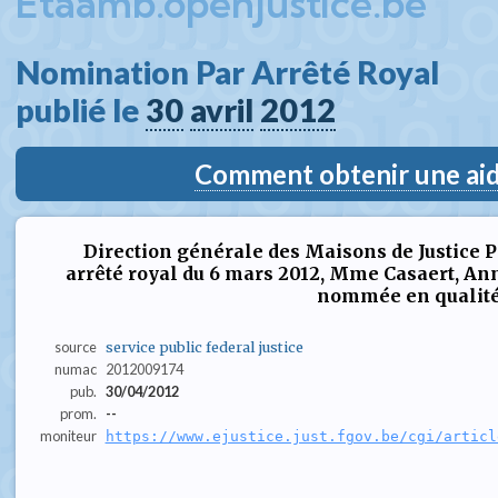
Etaamb.openjustice.be
Nomination Par Arrêté Royal  
publié le 
30
avril
2012
Comment obtenir une aide
Direction générale des Maisons de Justice 
arrêté royal du 6 mars 2012, Mme Casaert, Anne
nommée en qualité(.
source
service public federal justice
numac
2012009174
pub.
30/04/2012
prom.
--
moniteur
https://www.ejustice.just.fgov.be/cgi/articl