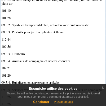
plein air
101.10
101.28
09.3.2. Sport- en kampeerartikelen, artikelen voor buitenrecreatie
09.3.3. Produits pour jardins, plantes et fleurs
112.44
109.56
09.3.3. Tuinbouw
09.3.4. Animaux de compagnie et articles connexes
102.21
101.29
09.3.4. Huisdieren en aanverwante artikelen
x
Etaamb.be utilise des cookies
09.3.5. Services vétérinaires et autres services pour animaux de compagnie
Etaamb.be utilise les cookies pour retenir votre préférence linguistique et
110.26
pour mieux comprendre comment etaamb.be est utilisé.
Continuer
Plus de details
110.26