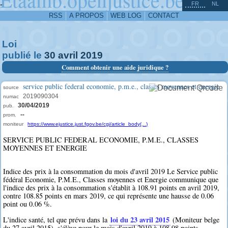
^
-
FR
NL
RSS
A PROPOS
WEB LOG
CONTACT
Loi
publié le
30
avril
2019
Comment obtenir une aide juridique ?
service public federal economie, p.m.e., classes moyennes et energie
source
2019090304
numac
30/04/2019
pub.
--
prom.
moniteur
https://www.ejustice.just.fgov.be/cgi/article_body(...)
SERVICE PUBLIC FEDERAL ECONOMIE, P.M.E., CLASSES
MOYENNES ET ENERGIE
Indice des prix à la consommation du mois d'avril 2019 Le Service public
fédéral Economie, P.M.E., Classes moyennes et Energie communique que
l'indice des prix à la consommation s'établit à 108.91 points en avril 2019,
contre 108.85 points en mars 2019, ce qui représente une hausse de 0.06
point ou 0.06 %.
loi du 23 avril 2015
L'indice santé, tel que prévu dans la
(Moniteur belge
du 27 avril 2015), s'élève pour le mois d'avril 2019 à 108.98 points.