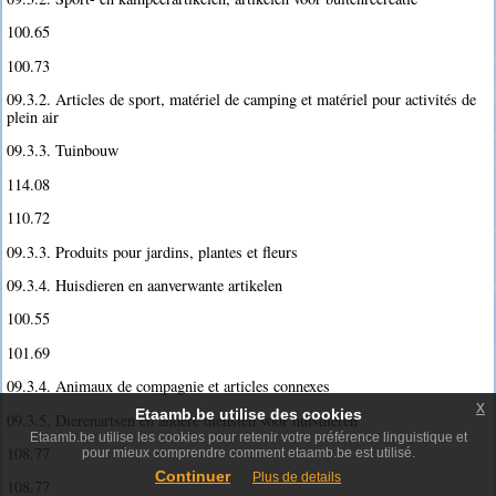
100.65
100.73
09.3.2. Articles de sport, matériel de camping et matériel pour activités de
plein air
09.3.3. Tuinbouw
114.08
110.72
09.3.3. Produits pour jardins, plantes et fleurs
09.3.4. Huisdieren en aanverwante artikelen
100.55
101.69
09.3.4. Animaux de compagnie et articles connexes
x
Etaamb.be utilise des cookies
09.3.5. Dierenartsen en andere diensten voor huisdieren
Etaamb.be utilise les cookies pour retenir votre préférence linguistique et
108.77
pour mieux comprendre comment etaamb.be est utilisé.
Continuer
Plus de details
108.77