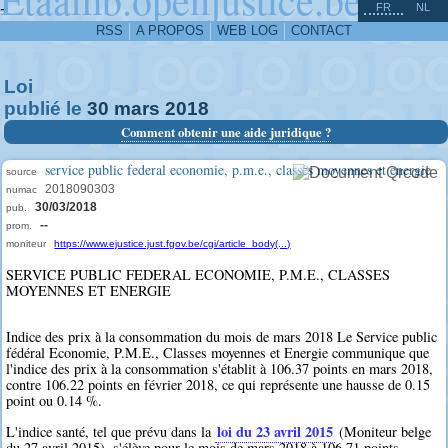
^
-
FR
NL
RSS
A PROPOS
WEB LOG
CONTACT
Loi
publié le
30
mars
2018
Comment obtenir une aide juridique ?
service public federal economie, p.m.e., classes moyennes et energie
source
2018090303
numac
30/03/2018
pub.
--
prom.
moniteur
https://www.ejustice.just.fgov.be/cgi/article_body(...)
SERVICE PUBLIC FEDERAL ECONOMIE, P.M.E., CLASSES
MOYENNES ET ENERGIE
Indice des prix à la consommation du mois de mars 2018 Le Service public
fédéral Economie, P.M.E., Classes moyennes et Energie communique que
l'indice des prix à la consommation s'établit à 106.37 points en mars 2018,
contre 106.22 points en février 2018, ce qui représente une hausse de 0.15
point ou 0.14 %.
loi du 23 avril 2015
L'indice santé, tel que prévu dans la
(Moniteur belge
du 27 avril 2015), s'élève pour le mois de mars 2018 à 106.71 points.