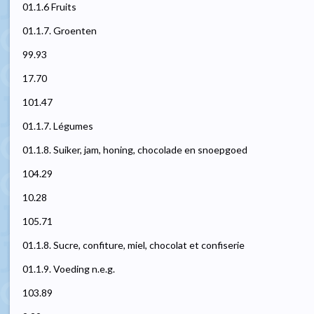
01.1.6 Fruits
01.1.7. Groenten
99.93
17.70
101.47
01.1.7. Légumes
01.1.8. Suiker, jam, honing, chocolade en snoepgoed
104.29
10.28
105.71
01.1.8. Sucre, confiture, miel, chocolat et confiserie
01.1.9. Voeding n.e.g.
103.89