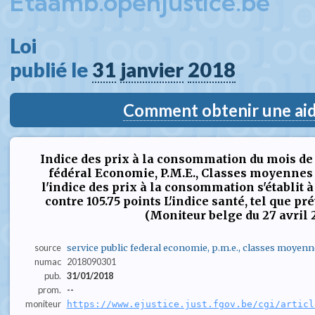
Etaamb.openjustice.be
Loi  
publié le 
31
janvier
2018
Comment obtenir une aide
Indice des prix à la consommation du mois de 
fédéral Economie, P.M.E., Classes moyenne
l'indice des prix à la consommation s'établit à
contre 105.75 points L'indice santé, tel que pré
(Moniteur belge du 27 avril 201
source
service public federal economie, p.m.e., classes moyenn
numac
2018090301
pub.
31/01/2018
prom.
--
moniteur
https://www.ejustice.just.fgov.be/cgi/articl