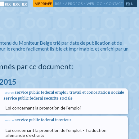
-
-
-
-
VIE PRIVÉE
RSS
A PROPOS
WEB LOG
CONTACT
FR
NL
ntenu du Moniteur Belge trié par date de publication et de
ur le rendre facilement lisible et imprimable, et enrichi par un
nnés par ce document:
l 2015
service public federal emploi, travail et concertation sociale
source
service public federal securite sociale
Loi concernant la promotion de l'emploi
service public federal interieur
source
Loi concernant la promotion de l'emploi. - Traduction
allemande d'extraits