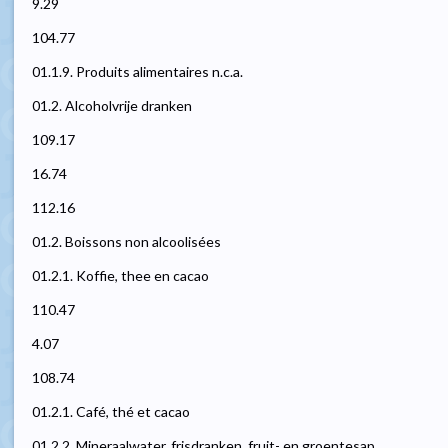
9.29
104.77
01.1.9. Produits alimentaires n.c.a.
01.2. Alcoholvrije dranken
109.17
16.74
112.16
01.2. Boissons non alcoolisées
01.2.1. Koffie, thee en cacao
110.47
4.07
108.74
01.2.1. Café, thé et cacao
01.2.2. Mineraalwater, frisdranken, fruit- en groentesap