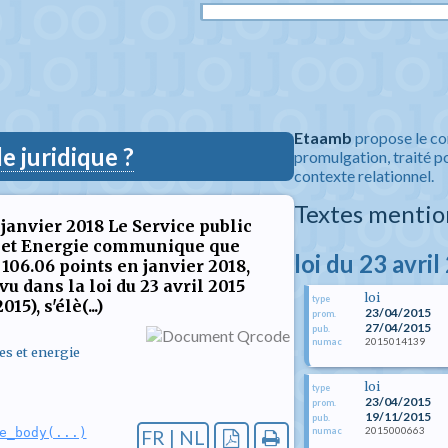
Etaamb
propose le co
 juridique ?
promulgation, traité po
contexte relationnel.
Textes mentio
janvier 2018 Le Service public
s et Energie communique que
loi du 23 avri
 106.06 points en janvier 2018,
vu dans la loi du 23 avril 2015
loi
type
5), s'élè(...)
23/04/2015
prom.
27/04/2015
pub.
2015014139
numac
es et energie
loi
type
23/04/2015
prom.
19/11/2015
pub.
2015000663
numac
e_body(...)
FR | NL