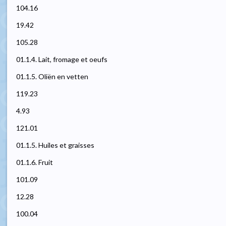
104.16
19.42
105.28
01.1.4. Lait, fromage et oeufs
01.1.5. Oliën en vetten
119.23
4.93
121.01
01.1.5. Huiles et graisses
01.1.6. Fruit
101.09
12.28
100.04