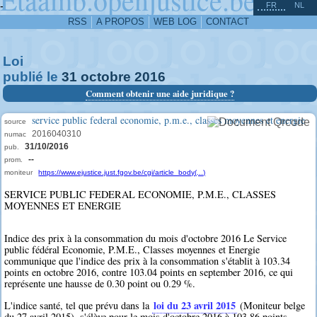
^
-
FR
NL
RSS
A PROPOS
WEB LOG
CONTACT
Loi
publié le
31
octobre
2016
Comment obtenir une aide juridique ?
service public federal economie, p.m.e., classes moyennes et energie
source
2016040310
numac
31/10/2016
pub.
--
prom.
moniteur
https://www.ejustice.just.fgov.be/cgi/article_body(...)
SERVICE PUBLIC FEDERAL ECONOMIE, P.M.E., CLASSES
MOYENNES ET ENERGIE
Indice des prix à la consommation du mois d'octobre 2016 Le Service
public fédéral Economie, P.M.E., Classes moyennes et Energie
communique que l'indice des prix à la consommation s'établit à 103.34
points en octobre 2016, contre 103.04 points en september 2016, ce qui
représente une hausse de 0.30 point ou 0.29 %.
loi du 23 avril 2015
L'indice santé, tel que prévu dans la
(Moniteur belge
du 27 avril 2015), s'élève pour le mois d'octobre 2016 à 103.86 points.