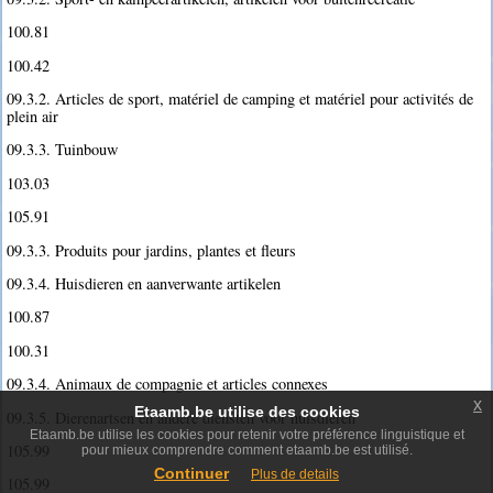
100.81
100.42
09.3.2. Articles de sport, matériel de camping et matériel pour activités de
plein air
09.3.3. Tuinbouw
103.03
105.91
09.3.3. Produits pour jardins, plantes et fleurs
09.3.4. Huisdieren en aanverwante artikelen
100.87
100.31
09.3.4. Animaux de compagnie et articles connexes
x
Etaamb.be utilise des cookies
09.3.5. Dierenartsen en andere diensten voor huisdieren
Etaamb.be utilise les cookies pour retenir votre préférence linguistique et
105.99
pour mieux comprendre comment etaamb.be est utilisé.
Continuer
Plus de details
105.99