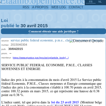
^
-
FR
NL
RSS
A PROPOS
WEB LOG
CONTACT
Loi
publié le
30
avril
2015
Comment obtenir une aide juridique ?
service public federal economie, p.m.e., classes moyennes et energie
source
2015040304
numac
30/04/2015
pub.
--
prom.
moniteur
https://www.ejustice.just.fgov.be/cgi/article_body(...)
SERVICE PUBLIC FEDERAL ECONOMIE, P.M.E., CLASSES
MOYENNES ET ENERGIE
Indice des prix à la consommation du mois d'avril 2015 Le Service public
fédéral Economie, P.M.E., Classes moyennes et Energie communique que
l'indice des prix à la consommation s'établit à 100.70 points en avril 2015,
contre 100.32 points en mars 2015, ce qui représente une hausse de 0.38
point ou 0.38 %.
loi du 23 avril 2015
L'indice santé, tel que prévu dans la
(Moniteur belge
du 27 avril 2015), s'élève pour le mois d'avril 2015 à 101.12 points.