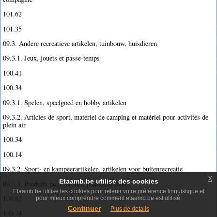
101.62
101.35
09.3. Andere recreatieve artikelen, tuinbouw, huisdieren
09.3.1. Jeux, jouets et passe-temps
100.41
100.34
09.3.1. Spelen, speelgoed en hobby artikelen
09.3.2. Articles de sport, matériel de camping et matériel pour activités de
plein air
100.34
100.14
09.3.2. Sport- en kampeerartikelen, artikelen voor buitenrecreatie
x
Etaamb.be utilise des cookies
09.3.3. Produits pour jardins, plantes et fleurs
Etaamb.be utilise les cookies pour retenir votre préférence linguistique et
104.83
pour mieux comprendre comment etaamb.be est utilisé.
Continuer
Plus de details
103.74