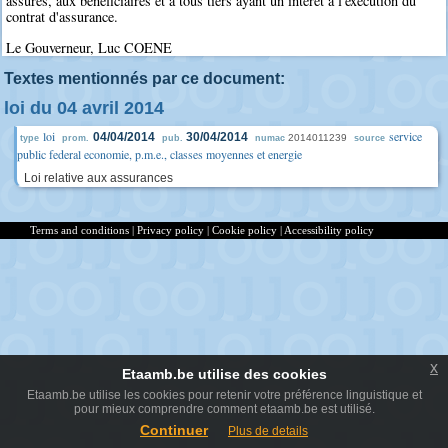
assurés, aux bénéficiaires et à tous tiers ayant un intérêt à l'exécution du
contrat d'assurance.
Le Gouverneur, Luc COENE
Textes mentionnés par ce document:
loi du 04 avril 2014
loi
service
04/04/2014
30/04/2014
2014011239
type
prom.
pub.
numac
source
public federal economie, p.m.e., classes moyennes et energie
Loi relative aux assurances
Terms and conditions
|
Privacy policy
|
Cookie policy
|
Accessibility policy
x
Etaamb.be utilise des cookies
Etaamb.be utilise les cookies pour retenir votre préférence linguistique et
pour mieux comprendre comment etaamb.be est utilisé.
Continuer
Plus de details