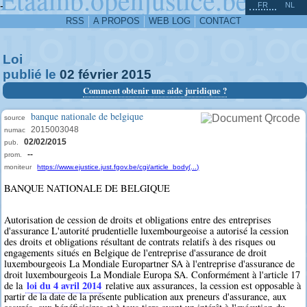
^
-
FR
NL
RSS
A PROPOS
WEB LOG
CONTACT
Loi
publié le
02
février
2015
Comment obtenir une aide juridique ?
banque nationale de belgique
source
2015003048
numac
02/02/2015
pub.
--
prom.
moniteur
https://www.ejustice.just.fgov.be/cgi/article_body(...)
BANQUE NATIONALE DE BELGIQUE
Autorisation de cession de droits et obligations entre des entreprises
d'assurance L'autorité prudentielle luxembourgeoise a autorisé la cession
des droits et obligations résultant de contrats relatifs à des risques ou
engagements situés en Belgique de l'entreprise d'assurance de droit
luxembourgeois La Mondiale Europartner SA à l'entreprise d'assurance de
droit luxembourgeois La Mondiale Europa SA. Conformément à l'article 17
loi du 4 avril 2014
de la
relative aux assurances, la cession est opposable à
partir de la date de la présente publication aux preneurs d'assurance, aux