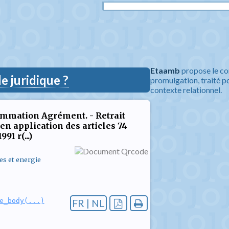
Etaamb
propose le co
 juridique ?
promulgation, traité po
contexte relationnel.
nsommation Agrément. - Retrait
en application des articles 74
91 r(...)
es et energie
e_body(...)
FR | NL