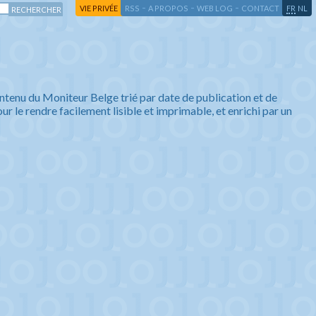
-
-
-
-
VIE PRIVÉE
RSS
A PROPOS
WEB LOG
CONTACT
FR
NL
ntenu du Moniteur Belge trié par date de publication et de
ur le rendre facilement lisible et imprimable, et enrichi par un