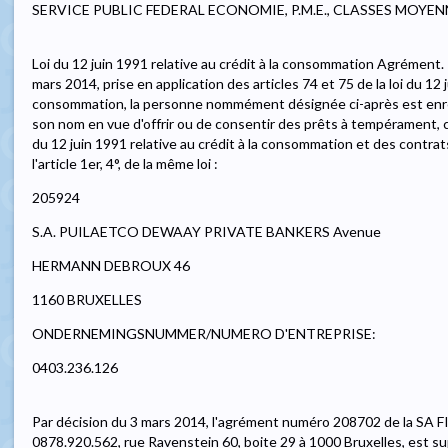
SERVICE PUBLIC FEDERAL ECONOMIE, P.M.E., CLASSES MOYEN
Loi du 12 juin 1991 relative au crédit à la consommation Agrément. 
mars 2014, prise en application des articles 74 et 75 de la loi du 12 j
consommation, la personne nommément désignée ci-après est enre
son nom en vue d'offrir ou de consentir des prêts à tempérament, con
du 12 juin 1991 relative au crédit à la consommation et des contra
l'article 1er, 4°, de la même loi :
205924
S.A. PUILAETCO DEWAAY PRIVATE BANKERS Avenue
HERMANN DEBROUX 46
1160 BRUXELLES
ONDERNEMINGSNUMMER/NUMERO D'ENTREPRISE:
0403.236.126
Par décision du 3 mars 2014, l'agrément numéro 208702 de la SA 
0878.920.562, rue Ravenstein 60, boite 29 à 1000 Bruxelles, est sup