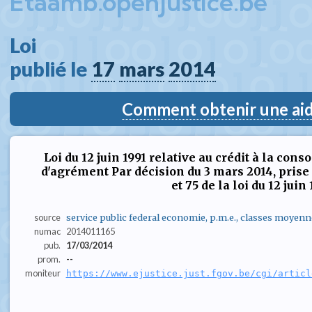
Etaamb.openjustice.be
Loi  
publié le 
17
mars
2014
Comment obtenir une aide
Loi du 12 juin 1991 relative au crédit à la co
d'agrément Par décision du 3 mars 2014, prise 
et 75 de la loi du 12 juin 19
source
service public federal economie, p.m.e., classes moyenn
numac
2014011165
pub.
17/03/2014
prom.
--
moniteur
https://www.ejustice.just.fgov.be/cgi/articl