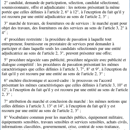
2° candidat, demande de participation, sélection, candidat sélectionné,
soumissionnaire, offre et adjudicataire : les notions présentant la même
portée que celles définies à l'article 2, 6° à 12°, à l'exception du fait qu'il y
est recouru par une entité adjudicatrice au sens de l'article 2, 3° ;
3° marché de travaux, de fournitures ou de services : le marché ayant pour
objet des travaux, des fournitures ou des services au sens de l'article 3, 2° à
4° ;
4° procédure restreinte : la procédure de passation à laquelle tout
entrepreneur, fournisseur ou prestataire de services peut demander à
participer et dans laquelle seuls les candidats sélectionnés par une entité
adjudicatrice au sens de l'article 2, 3°, peuvent présenter une offre;
5° procédure négociée sans publicité, procédure négociée avec publicité et
dialogue compétitif : les procédures de passation présentant les mêmes
caractéristiques que celles définies à l'article 3, 7°, 8° et 9°, à l'exception du
fait qu'il y est recouru par une entité au sens de l'article 2, 3° ;
6° enchère électronique et accord-cadre : le processus ou l'accord
présentant les mêmes caractéristiques que celles définies à l'article 3, 10° et
12°, à l'exception du fait qu'il y est recouru par une entité au sens de l'article
2, 3° ;
7° attribution du marché et conclusion du marché : les mêmes notions que
celles définies à l'article 3, 13° et 14°, à l'exception du fait qu'il y est
recouru par une entité au sens de l'article 2, 3° ;
8° Vocabulaire commun pour les marchés publics, équipement militaire,
équipements sensibles, travaux sensibles et services sensibles, achats civils,
informations classifiées, gouvernement, crise, contrat de sous-traitance,