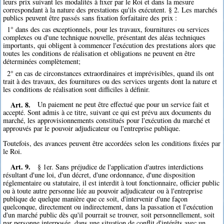
leurs prix suivant les modalités à fixer par le Roi et dans la mesure
correspondant à la nature des prestations qu'ils exécutent. § 2. Les marchés
publics peuvent être passés sans fixation forfaitaire des prix :
1° dans des cas exceptionnels, pour les travaux, fournitures ou services
complexes ou d'une technique nouvelle, présentant des aléas techniques
importants, qui obligent à commencer l'exécution des prestations alors que
toutes les conditions de réalisation et obligations ne peuvent en être
déterminées complètement;
2° en cas de circonstances extraordinaires et imprévisibles, quand ils ont
trait à des travaux, des fournitures ou des services urgents dont la nature et
les conditions de réalisation sont difficiles à définir.
Art. 8.
Un paiement ne peut être effectué que pour un service fait et
accepté. Sont admis à ce titre, suivant ce qui est prévu aux documents du
marché, les approvisionnements constitués pour l'exécution du marché et
approuvés par le pouvoir adjudicateur ou l'entreprise publique.
Toutefois, des avances peuvent être accordées selon les conditions fixées par
le Roi.
Art. 9.
§ 1er. Sans préjudice de l'application d'autres interdictions
résultant d'une loi, d'un décret, d'une ordonnance, d'une disposition
réglementaire ou statutaire, il est interdit à tout fonctionnaire, officier public
ou à toute autre personne liée au pouvoir adjudicateur ou à l'entreprise
publique de quelque manière que ce soit, d'intervenir d'une façon
quelconque, directement ou indirectement, dans la passation et l'exécution
d'un marché public dès qu'il pourrait se trouver, soit personnellement, soit
par personne interposée, dans une situation de conflit d'intérêts avec un