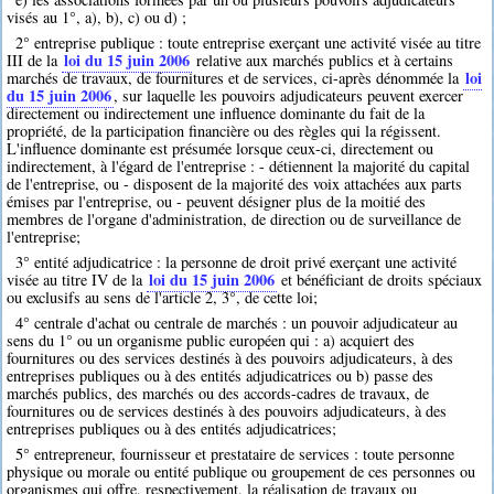
visés au 1°, a), b), c) ou d) ;
2° entreprise publique : toute entreprise exerçant une activité visée au titre
loi du 15 juin 2006
III de la
relative aux marchés publics et à certains
loi
marchés de travaux, de fournitures et de services, ci-après dénommée la
du 15 juin 2006
, sur laquelle les pouvoirs adjudicateurs peuvent exercer
directement ou indirectement une influence dominante du fait de la
propriété, de la participation financière ou des règles qui la régissent.
L'influence dominante est présumée lorsque ceux-ci, directement ou
indirectement, à l'égard de l'entreprise : - détiennent la majorité du capital
de l'entreprise, ou - disposent de la majorité des voix attachées aux parts
émises par l'entreprise, ou - peuvent désigner plus de la moitié des
membres de l'organe d'administration, de direction ou de surveillance de
l'entreprise;
3° entité adjudicatrice : la personne de droit privé exerçant une activité
loi du 15 juin 2006
visée au titre IV de la
et bénéficiant de droits spéciaux
ou exclusifs au sens de l'article 2, 3°, de cette loi;
4° centrale d'achat ou centrale de marchés : un pouvoir adjudicateur au
sens du 1° ou un organisme public européen qui : a) acquiert des
fournitures ou des services destinés à des pouvoirs adjudicateurs, à des
entreprises publiques ou à des entités adjudicatrices ou b) passe des
marchés publics, des marchés ou des accords-cadres de travaux, de
fournitures ou de services destinés à des pouvoirs adjudicateurs, à des
entreprises publiques ou à des entités adjudicatrices;
5° entrepreneur, fournisseur et prestataire de services : toute personne
physique ou morale ou entité publique ou groupement de ces personnes ou
organismes qui offre, respectivement, la réalisation de travaux ou