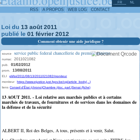
^
-
FR
NL
RSS
A PROPOS
WEB LOG
CONTACT
Loi du
13
août
2011
publié le
01
février
2012
Comment obtenir une aide juridique ?
service public federal chancellerie du premier ministre
source
2011021082
numac
01/02/2012
pub.
13/08/2011
prom.
ELI
eli/loi/2011/08/13/2011021082/moniteur
moniteur
https://www.ejustice.just.fgov.be/cgi/article_body(...)
liens
Conseil d'État (chrono)
Chambre (doc. parl.)
Senat (fiche)
13 AOUT 2011. - Loi relative aux marchés publics et à certains
marchés de travaux, de fournitures et de services dans les domaines de
la défense et de la sécurité
ALBERT II, Roi des Belges, A tous, présents et à venir, Salut.