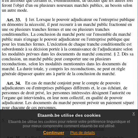
n'en attribuer que certains et, éventuellement, de décider que les autres lots
feront l'objet d'un ou plusieurs nouveaux marchés publics, au besoin selon
un autre mode.
Art. 33.
§ 1er. Lorsque le pouvoir adjudicateur ou l'entreprise publique
en démontre la nécessité, il peut recourir à un marché public fractionné en
une ou plusieurs tranches fermes et une ou plusieurs tranches
conditionnelles. La conclusion du marché porte sur l'ensemble du marché
public mais n'engage le pouvoir adjudicateur ou l'entreprise publique que
pour les tranches fermes. L'exécution de chaque tranche conditionnelle est
subordonnée à sa décision portée à la connaissance de l'adjudicataire selon
les modalités prévues dans les documents du marché concerné. § 2. Dès sa
conclusion, un marché public peut comporter une ou plusieurs
reconductions, selon les modalités mentionnées dans les documents du
marché. La durée totale, y compris les reconductions, ne peut en règle
générale dépasser quatre ans à partir de la conclusion du marché.
Art. 34.
En cas de marché conjoint pour le compte de pouvoirs
adjudicateurs ou d'entreprises publiques différents et, le cas échéant, de
personnes de droit privé, les personnes intéressées désignent l'autorité ou
l'organe qui interviendra, en leur nom collectif, en qualité de pouvoir
adjudicateur. Les documents du marché peuvent prévoir un paiement séparé
pour chacune de ces personnes.
x
CHAPITRE
Etaamb.be utilise des cookies
5. - Conditions d'exécution
Etaamb.be utilise les cookies pour retenir votre préférence linguistique et
pour mieux comprendre comment etaamb.be est utilisé.
Section 1re. - Règles générales d'exécution
Continuer
Plus de details
Art. 35.
Le Roi fixe les règles générales d'exécution des marchés