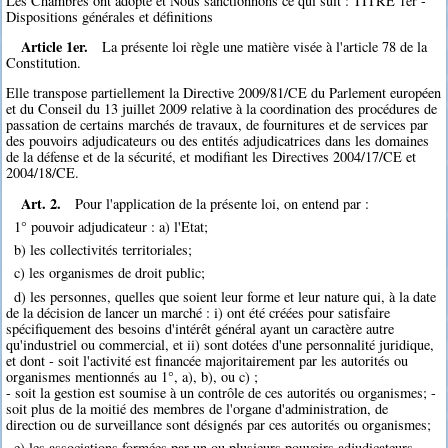
Les Chambres ont adopté et Nous sanctionnons ce qui suit : TITRE 1er -
Dispositions générales et définitions
Article 1er.
La présente loi règle une matière visée à l'article 78 de la
Constitution.
Elle transpose partiellement la Directive 2009/81/CE du Parlement européen
et du Conseil du 13 juillet 2009 relative à la coordination des procédures de
passation de certains marchés de travaux, de fournitures et de services par
des pouvoirs adjudicateurs ou des entités adjudicatrices dans les domaines
de la défense et de la sécurité, et modifiant les Directives 2004/17/CE et
2004/18/CE.
Art. 2.
Pour l'application de la présente loi, on entend par :
1° pouvoir adjudicateur : a) l'Etat;
b) les collectivités territoriales;
c) les organismes de droit public;
d) les personnes, quelles que soient leur forme et leur nature qui, à la date
de la décision de lancer un marché : i) ont été créées pour satisfaire
spécifiquement des besoins d'intérêt général ayant un caractère autre
qu'industriel ou commercial, et ii) sont dotées d'une personnalité juridique,
et dont - soit l'activité est financée majoritairement par les autorités ou
organismes mentionnés au 1°, a), b), ou c) ;
- soit la gestion est soumise à un contrôle de ces autorités ou organismes; -
soit plus de la moitié des membres de l'organe d'administration, de
direction ou de surveillance sont désignés par ces autorités ou organismes;
e) les associations formées par un ou plusieurs pouvoirs adjudicateurs