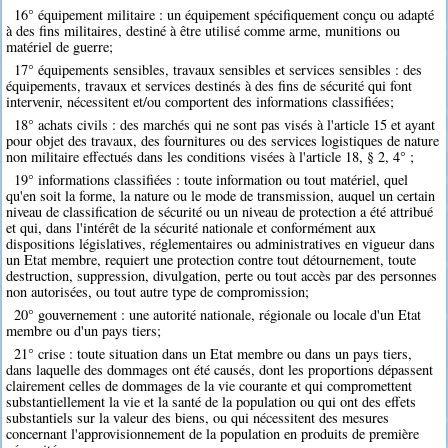
16° équipement militaire : un équipement spécifiquement conçu ou adapté
à des fins militaires, destiné à être utilisé comme arme, munitions ou
matériel de guerre;
17° équipements sensibles, travaux sensibles et services sensibles : des
équipements, travaux et services destinés à des fins de sécurité qui font
intervenir, nécessitent et/ou comportent des informations classifiées;
18° achats civils : des marchés qui ne sont pas visés à l'article 15 et ayant
pour objet des travaux, des fournitures ou des services logistiques de nature
non militaire effectués dans les conditions visées à l'article 18, § 2, 4° ;
19° informations classifiées : toute information ou tout matériel, quel
qu'en soit la forme, la nature ou le mode de transmission, auquel un certain
niveau de classification de sécurité ou un niveau de protection a été attribué
et qui, dans l'intérêt de la sécurité nationale et conformément aux
dispositions législatives, réglementaires ou administratives en vigueur dans
un Etat membre, requiert une protection contre tout détournement, toute
destruction, suppression, divulgation, perte ou tout accès par des personnes
non autorisées, ou tout autre type de compromission;
20° gouvernement : une autorité nationale, régionale ou locale d'un Etat
membre ou d'un pays tiers;
21° crise : toute situation dans un Etat membre ou dans un pays tiers,
dans laquelle des dommages ont été causés, dont les proportions dépassent
clairement celles de dommages de la vie courante et qui compromettent
substantiellement la vie et la santé de la population ou qui ont des effets
substantiels sur la valeur des biens, ou qui nécessitent des mesures
concernant l'approvisionnement de la population en produits de première