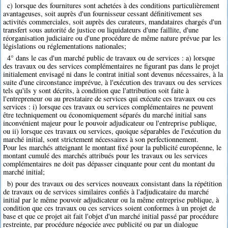
c) lorsque des fournitures sont achetées à des conditions particulièrement
avantageuses, soit auprès d'un fournisseur cessant définitivement ses
activités commerciales, soit auprès des curateurs, mandataires chargés d'un
transfert sous autorité de justice ou liquidateurs d'une faillite, d'une
réorganisation judiciaire ou d'une procédure de même nature prévue par les
législations ou réglementations nationales;
4° dans le cas d'un marché public de travaux ou de services : a) lorsque
des travaux ou des services complémentaires ne figurant pas dans le projet
initialement envisagé ni dans le contrat initial sont devenus nécessaires, à la
suite d'une circonstance imprévue, à l'exécution des travaux ou des services
tels qu'ils y sont décrits, à condition que l'attribution soit faite à
l'entrepreneur ou au prestataire de services qui exécute ces travaux ou ces
services : i) lorsque ces travaux ou services complémentaires ne peuvent
être techniquement ou économiquement séparés du marché initial sans
inconvénient majeur pour le pouvoir adjudicateur ou l'entreprise publique,
ou ii) lorsque ces travaux ou services, quoique séparables de l'exécution du
marché initial, sont strictement nécessaires à son perfectionnement.
Pour les marchés atteignant le montant fixé pour la publicité européenne, le
montant cumulé des marchés attribués pour les travaux ou les services
complémentaires ne doit pas dépasser cinquante pour cent du montant du
marché initial;
b) pour des travaux ou des services nouveaux consistant dans la répétition
de travaux ou de services similaires confiés à l'adjudicataire du marché
initial par le même pouvoir adjudicateur ou la même entreprise publique, à
condition que ces travaux ou ces services soient conformes à un projet de
base et que ce projet ait fait l'objet d'un marché initial passé par procédure
restreinte, par procédure négociée avec publicité ou par un dialogue