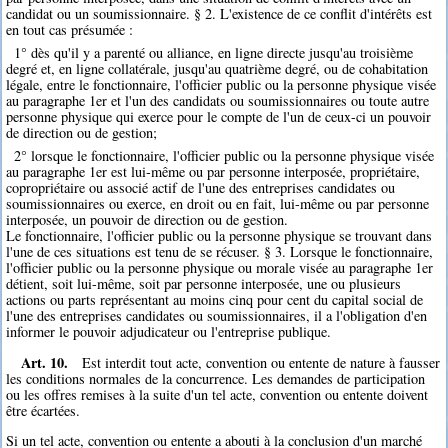
candidat ou un soumissionnaire. § 2. L'existence de ce conflit d'intérêts est
en tout cas présumée :
1° dès qu'il y a parenté ou alliance, en ligne directe jusqu'au troisième
degré et, en ligne collatérale, jusqu'au quatrième degré, ou de cohabitation
légale, entre le fonctionnaire, l'officier public ou la personne physique visée
au paragraphe 1er et l'un des candidats ou soumissionnaires ou toute autre
personne physique qui exerce pour le compte de l'un de ceux-ci un pouvoir
de direction ou de gestion;
2° lorsque le fonctionnaire, l'officier public ou la personne physique visée
au paragraphe 1er est lui-même ou par personne interposée, propriétaire,
copropriétaire ou associé actif de l'une des entreprises candidates ou
soumissionnaires ou exerce, en droit ou en fait, lui-même ou par personne
interposée, un pouvoir de direction ou de gestion.
Le fonctionnaire, l'officier public ou la personne physique se trouvant dans
l'une de ces situations est tenu de se récuser. § 3. Lorsque le fonctionnaire,
l'officier public ou la personne physique ou morale visée au paragraphe 1er
détient, soit lui-même, soit par personne interposée, une ou plusieurs
actions ou parts représentant au moins cinq pour cent du capital social de
l'une des entreprises candidates ou soumissionnaires, il a l'obligation d'en
informer le pouvoir adjudicateur ou l'entreprise publique.
Art. 10.
Est interdit tout acte, convention ou entente de nature à fausser
les conditions normales de la concurrence. Les demandes de participation
ou les offres remises à la suite d'un tel acte, convention ou entente doivent
être écartées.
Si un tel acte, convention ou entente a abouti à la conclusion d'un marché