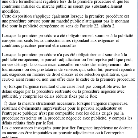
une offre formellement régulière lors de la première procédure et que les
conditions initiales du marché public ne soient pas substantiellement
modifiées.
Cette disposition s'applique également lorsque la première procédure est
une procédure ouverte pour un marché public n'atteignant pas le montant
fixé pour la publicité européenne au sens de l'article 22, alinéa 2.
Lorsque la première procédure a été obligatoirement soumise à la publicité
européenne, seuls les soumissionnaires répondant aux exigences et
conditions précitées peuvent être consultés.
Lorsque la première procédure n'a pas été obligatoirement soumise à la
publicité européenne, le pouvoir adjudicateur ou l'entreprise publique peut,
en vue d'élargir la concurrence, consulter en outre des entrepreneurs, des
fournisseurs ou des prestataires de services qui, selon lui, peuvent répondre
aux exigences en matière de droit d'accès et de sélection qualitative, que
ceux-ci aient remis ou non une offre dans le cadre de la première procédure;
e) lorsque l'urgence résultant d'une crise n'est pas compatible avec les
délais exigés par la procédure restreinte ou la procédure négociée avec
publicité, y compris les délais réduits fixés par le Roi;
f) dans la mesure strictement nécessaire, lorsque l'urgence impérieuse,
résultant d'événements imprévisibles pour le pouvoir adjudicateur ou
l'entreprise publique n'est pas compatible avec les délais exigés par la
procédure restreinte ou la procédure négociée avec publicité, y compris les
délais réduits fixés par le Roi.
Les circonstances invoquées pour justifier l'urgence impérieuse ne doivent
en aucun cas être imputables au pouvoir adjudicateur ou à l'entreprise
publique;