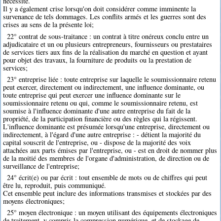
nécessité.
Il y a également crise lorsqu'on doit considérer comme imminente la
survenance de tels dommages. Les conflits armés et les guerres sont des
crises au sens de la présente loi;
22° contrat de sous-traitance : un contrat à titre onéreux conclu entre un
adjudicataire et un ou plusieurs entrepreneurs, fournisseurs ou prestataires
de services tiers aux fins de la réalisation du marché en question et ayant
pour objet des travaux, la fourniture de produits ou la prestation de
services;
23° entreprise liée : toute entreprise sur laquelle le soumissionnaire retenu
peut exercer, directement ou indirectement, une influence dominante, ou
toute entreprise qui peut exercer une influence dominante sur le
soumissionnaire retenu ou qui, comme le soumissionnaire retenu, est
soumise à l'influence dominante d'une autre entreprise du fait de la
propriété, de la participation financière ou des règles qui la régissent.
L'influence dominante est présumée lorsqu'une entreprise, directement ou
indirectement, à l'égard d'une autre entreprise : - détient la majorité du
capital souscrit de l'entreprise, ou - dispose de la majorité des voix
attachées aux parts émises par l'entreprise, ou - est en droit de nommer plus
de la moitié des membres de l'organe d'administration, de direction ou de
surveillance de l'entreprise;
24° écrit(e) ou par écrit : tout ensemble de mots ou de chiffres qui peut
être lu, reproduit, puis communiqué.
Cet ensemble peut inclure des informations transmises et stockées par des
moyens électroniques;
25° moyen électronique : un moyen utilisant des équipements électroniques
de traitement, y compris la compression numérique, et de stockage de