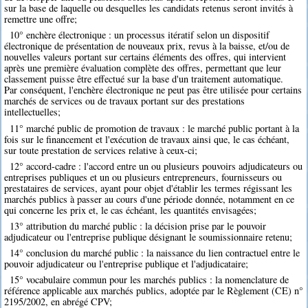
sur la base de laquelle ou desquelles les candidats retenus seront invités à
remettre une offre;
10° enchère électronique : un processus itératif selon un dispositif
électronique de présentation de nouveaux prix, revus à la baisse, et/ou de
nouvelles valeurs portant sur certains éléments des offres, qui intervient
après une première évaluation complète des offres, permettant que leur
classement puisse être effectué sur la base d'un traitement automatique.
Par conséquent, l'enchère électronique ne peut pas être utilisée pour certains
marchés de services ou de travaux portant sur des prestations
intellectuelles;
11° marché public de promotion de travaux : le marché public portant à la
fois sur le financement et l'exécution de travaux ainsi que, le cas échéant,
sur toute prestation de services relative à ceux-ci;
12° accord-cadre : l'accord entre un ou plusieurs pouvoirs adjudicateurs ou
entreprises publiques et un ou plusieurs entrepreneurs, fournisseurs ou
prestataires de services, ayant pour objet d'établir les termes régissant les
marchés publics à passer au cours d'une période donnée, notamment en ce
qui concerne les prix et, le cas échéant, les quantités envisagées;
13° attribution du marché public : la décision prise par le pouvoir
adjudicateur ou l'entreprise publique désignant le soumissionnaire retenu;
14° conclusion du marché public : la naissance du lien contractuel entre le
pouvoir adjudicateur ou l'entreprise publique et l'adjudicataire;
15° vocabulaire commun pour les marchés publics : la nomenclature de
référence applicable aux marchés publics, adoptée par le Règlement (CE) n°
2195/2002, en abrégé CPV;