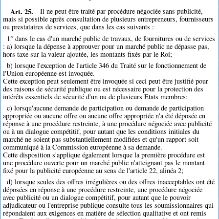
Art. 25.
Il ne peut être traité par procédure négociée sans publicité,
mais si possible après consultation de plusieurs entrepreneurs, fournisseurs
ou prestataires de services, que dans les cas suivants :
1° dans le cas d'un marché public de travaux, de fournitures ou de services
: a) lorsque la dépense à approuver pour un marché public ne dépasse pas,
hors taxe sur la valeur ajoutée, les montants fixés par le Roi;
b) lorsque l'exception de l'article 346 du Traité sur le fonctionnement de
l'Union européenne est invoquée.
Cette exception peut seulement être invoquée si ceci peut être justifié pour
des raisons de sécurité publique ou est nécessaire pour la protection des
intérêts essentiels de sécurité d'un ou de plusieurs Etats membres;
c) lorsqu'aucune demande de participation ou demande de participation
appropriée ou aucune offre ou aucune offre appropriée n'a été déposée en
réponse à une procédure restreinte, à une procédure négociée avec publicité
ou à un dialogue compétitif, pour autant que les conditions initiales du
marché ne soient pas substantiellement modifiées et qu'un rapport soit
communiqué à la Commission européenne à sa demande.
Cette disposition s'applique également lorsque la première procédure est
une procédure ouverte pour un marché public n'atteignant pas le montant
fixé pour la publicité européenne au sens de l'article 22, alinéa 2;
d) lorsque seules des offres irrégulières ou des offres inacceptables ont été
déposées en réponse à une procédure restreinte, une procédure négociée
avec publicité ou un dialogue compétitif, pour autant que le pouvoir
adjudicateur ou l'entreprise publique consulte tous les soumissionnaires qui
répondaient aux exigences en matière de sélection qualitative et ont remis