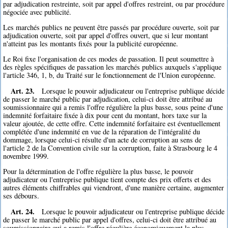
par adjudication restreinte, soit par appel d'offres restreint, ou par procédure
négociée avec publicité.
Les marchés publics ne peuvent être passés par procédure ouverte, soit par
adjudication ouverte, soit par appel d'offres ouvert, que si leur montant
n'atteint pas les montants fixés pour la publicité européenne.
Le Roi fixe l'organisation de ces modes de passation. Il peut soumettre à
des règles spécifiques de passation les marchés publics auxquels s'applique
l'article 346, 1, b, du Traité sur le fonctionnement de l'Union européenne.
Art. 23.
Lorsque le pouvoir adjudicateur ou l'entreprise publique décide
de passer le marché public par adjudication, celui-ci doit être attribué au
soumissionnaire qui a remis l'offre régulière la plus basse, sous peine d'une
indemnité forfaitaire fixée à dix pour cent du montant, hors taxe sur la
valeur ajoutée, de cette offre. Cette indemnité forfaitaire est éventuellement
complétée d'une indemnité en vue de la réparation de l'intégralité du
dommage, lorsque celui-ci résulte d'un acte de corruption au sens de
l'article 2 de la Convention civile sur la corruption, faite à Strasbourg le 4
novembre 1999.
Pour la détermination de l'offre régulière la plus basse, le pouvoir
adjudicateur ou l'entreprise publique tient compte des prix offerts et des
autres éléments chiffrables qui viendront, d'une manière certaine, augmenter
ses débours.
Art. 24.
Lorsque le pouvoir adjudicateur ou l'entreprise publique décide
de passer le marché public par appel d'offres, celui-ci doit être attribué au
soumissionnaire qui a remis l'offre régulière économiquement la plus