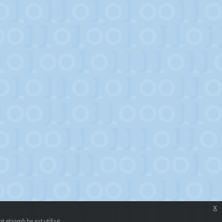
x
 etaamb.be est utilisé.