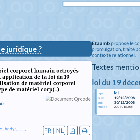
Etaamb
propose le co
 juridique ?
promulgation, traité po
contexte relationnel.
Textes mentio
riel corporel humain octroyés
n application de la loi du 19
loi du 19 déc
ilisation de matériel corporel
e de matériel corp(...)
loi
type
19/12/2008
prom.
30/12/2008
pub.
nte
2008018385
numac
e_body(...)
FR | NL