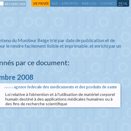
-
-
-
-
VIE PRIVÉE
RSS
A PROPOS
WEB LOG
CONTACT
FR
NL
ntenu du Moniteur Belge trié par date de publication et de
ur le rendre facilement lisible et imprimable, et enrichi par un
nnés par ce document:
embre 2008
agence federale des medicaments et des produits de sante
source
Loi relative à l'obtention et à l'utilisation de matériel corporel
humain destiné à des applications médicales humaines ou à
des fins de recherche scientifique