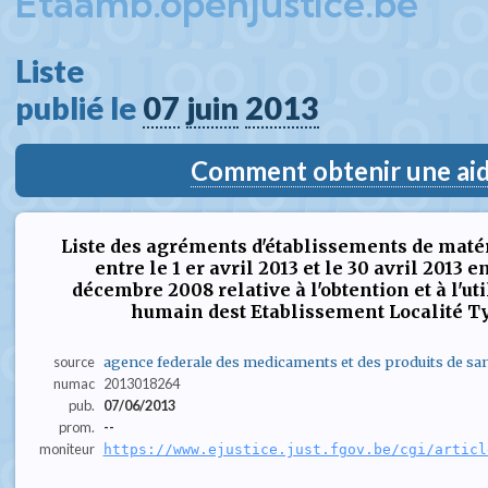
Etaamb.openjustice.be
Liste  
publié le 
07
juin
2013
Comment obtenir une aide
Liste des agréments d'établissements de maté
entre le 1 er avril 2013 et le 30 avril 2013 e
décembre 2008 relative à l'obtention et à l'ut
humain dest Etablissement Localité Typ
source
agence federale des medicaments et des produits de sa
numac
2013018264
pub.
07/06/2013
prom.
--
moniteur
https://www.ejustice.just.fgov.be/cgi/articl