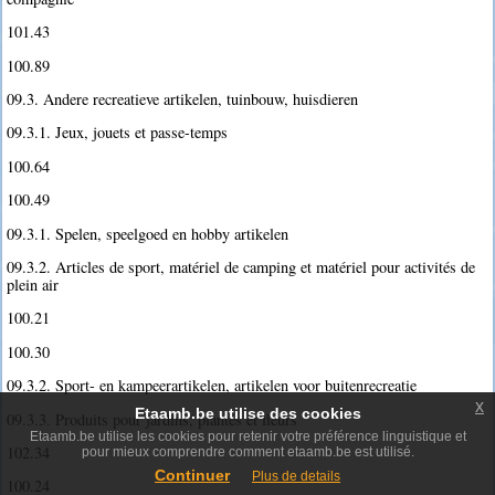
101.43
100.89
09.3. Andere recreatieve artikelen, tuinbouw, huisdieren
09.3.1. Jeux, jouets et passe-temps
100.64
100.49
09.3.1. Spelen, speelgoed en hobby artikelen
09.3.2. Articles de sport, matériel de camping et matériel pour activités de
plein air
100.21
100.30
09.3.2. Sport- en kampeerartikelen, artikelen voor buitenrecreatie
x
Etaamb.be utilise des cookies
09.3.3. Produits pour jardins, plantes et fleurs
Etaamb.be utilise les cookies pour retenir votre préférence linguistique et
102.34
pour mieux comprendre comment etaamb.be est utilisé.
Continuer
Plus de details
100.24