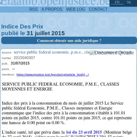
^
-
FR
NL
RSS
A PROPOS
WEB LOG
CONTACT
Indice Des Prix
publié le
31
juillet
2015
Comment obtenir une aide juridique ?
service public federal economie, p.m.e., classes moyennes et energie
source
2015040307
numac
31/07/2015
pub.
--
prom.
moniteur
https://www.ejustice.just.fgov.be/cgi/article_body(...)
SERVICE PUBLIC FEDERAL ECONOMIE, P.M.E., CLASSES
MOYENNES ET ENERGIE
Indice des prix à la consommation du mois de juillet 2015 Le Service
public fédéral Economie, P.M.E., Classes moyennes et Energie
communique que l'indice des prix à la consommation s'établit à 101.01
points en juillet 2015, contre 101.01 points en juin 2015, ce qui représente
une hausse de 0.00 point ou 0.00 %.
loi du 23 avril 2015
L'indice santé, tel que prévu dans la
(Moniteur belge
du 27 avril 2015), s'élève pour le mois de juillet 2015 à 101.37 points.