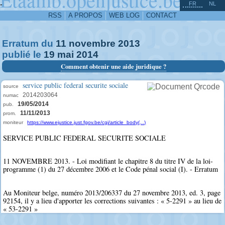
^
-
FR
NL
RSS
A PROPOS
WEB LOG
CONTACT
Erratum du
11
novembre
2013
publié le
19
mai
2014
Comment obtenir une aide juridique ?
service public federal securite sociale
source
2014203064
numac
19/05/2014
pub.
11/11/2013
prom.
moniteur
https://www.ejustice.just.fgov.be/cgi/article_body(...)
SERVICE PUBLIC FEDERAL SECURITE SOCIALE
11 NOVEMBRE 2013. - Loi modifiant le chapitre 8 du titre IV de la loi-
programme (1) du 27 décembre 2006 et le Code pénal social (I). - Erratum
Au Moniteur belge, numéro 2013/206337 du 27 novembre 2013, ed. 3, page
92154, il y a lieu d'apporter les corrections suivantes : « 5-2291 » au lieu de
« 53-2291 »