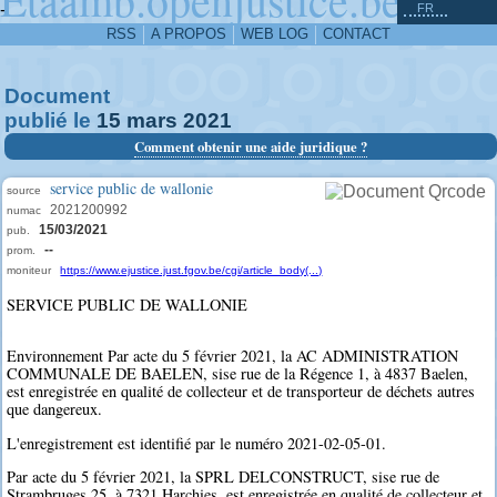
^
-
FR
RSS
A PROPOS
WEB LOG
CONTACT
Document
publié le
15
mars
2021
Comment obtenir une aide juridique ?
service public de wallonie
source
2021200992
numac
15/03/2021
pub.
--
prom.
moniteur
https://www.ejustice.just.fgov.be/cgi/article_body(...)
SERVICE PUBLIC DE WALLONIE
Environnement Par acte du 5 février 2021, la AC ADMINISTRATION
COMMUNALE DE BAELEN, sise rue de la Régence 1, à 4837 Baelen,
est enregistrée en qualité de collecteur et de transporteur de déchets autres
que dangereux.
L'enregistrement est identifié par le numéro 2021-02-05-01.
Par acte du 5 février 2021, la SPRL DELCONSTRUCT, sise rue de
Strambruges 25, à 7321 Harchies, est enregistrée en qualité de collecteur et