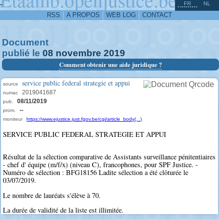
^
-
FR
NL
RSS
A PROPOS
WEB LOG
CONTACT
Document
publié le
08
novembre
2019
Comment obtenir une aide juridique ?
service public federal strategie et appui
source
2019041687
numac
08/11/2019
pub.
--
prom.
moniteur
https://www.ejustice.just.fgov.be/cgi/article_body(...)
SERVICE PUBLIC FEDERAL STRATEGIE ET APPUI
Résultat de la sélection comparative de Assistants surveillance pénitentiaires
- chef d' équipe (m/f/x) (niveau C), francophones, pour SPF Justice. -
Numéro de sélection : BFG18156 Ladite sélection a été clôturée le
03/07/2019.
Le nombre de lauréats s'élève à 70.
La durée de validité de la liste est illimitée.