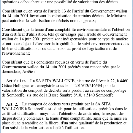
opérations débouchant sur une possibilité de valorisation des déchets;
Considérant qu'en vertu de l'article 13 de l'arrêté du Gouvernement wallon
du 14 juin 2001 favorisant la valorisation de certains déchets, le Ministre
peut autoriser la valorisation de déchets non dangereux;
Considérant que la tenue d'une comptabilité environnementale et l'obtention
d'un certificat d'utilisation, tels qu'envisagés par l'arrêté du Gouvernement
wallon du 14 juin 2001 précité sont indispensables pour ce type de matière
et ont pour objectif d'assurer la traçabilité et le suivi environnementaux des
filières d'utilisation sur ou dans le sol au profit de l'agriculture et de
l'environnement;
Considérant que les conditions requises en vertu de l'arrêté du
Gouvernement wallon du 14 juin 2001 précités sont rencontrées par le
demandeur, Arrête :
Article 1er.
La SA SITA WALLONIE, sise rue de l'Avenir 22, à 4460
Grâce-Hollogne, est enregistrée sous le n° 2015/13/216/3/4 pour la
valorisation du compost de déchets verts produit au centre de compostage
de Sombreffe, sis rue de la Basse Sambre 8/10, à 5140 Sombreffe.
Art. 2.
Le compost de déchets verts produit par la SA SITA
WALLONIE à Sombreffe est admis pour les utilisations précisées dans le
certificat d'utilisation, moyennant l'obtention de ce dernier, le respect des
dispositions y contenues, la tenue d'une comptabilité, ainsi que la mise en
place d'une traçabilité de la filière, d'un suivi qualitatif de la production et
d'un suivi de la valorisation adapté à l'utilisation.