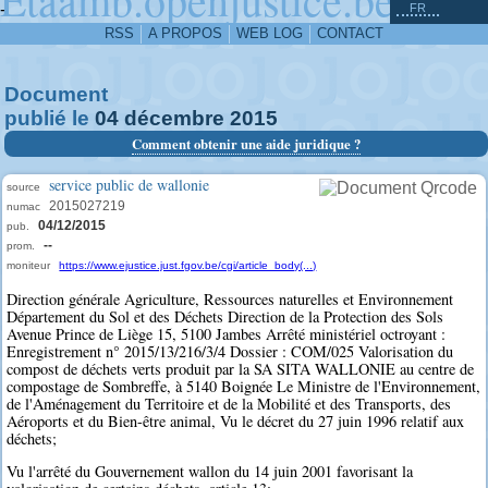
^
-
FR
RSS
A PROPOS
WEB LOG
CONTACT
Document
publié le
04
décembre
2015
Comment obtenir une aide juridique ?
service public de wallonie
source
2015027219
numac
04/12/2015
pub.
--
prom.
moniteur
https://www.ejustice.just.fgov.be/cgi/article_body(...)
Direction générale Agriculture, Ressources naturelles et Environnement
Département du Sol et des Déchets Direction de la Protection des Sols
Avenue Prince de Liège 15, 5100 Jambes Arrêté ministériel octroyant :
Enregistrement n° 2015/13/216/3/4 Dossier : COM/025 Valorisation du
compost de déchets verts produit par la SA SITA WALLONIE au centre de
compostage de Sombreffe, à 5140 Boignée Le Ministre de l'Environnement,
de l'Aménagement du Territoire et de la Mobilité et des Transports, des
Aéroports et du Bien-être animal, Vu le décret du 27 juin 1996 relatif aux
déchets;
Vu l'arrêté du Gouvernement wallon du 14 juin 2001 favorisant la