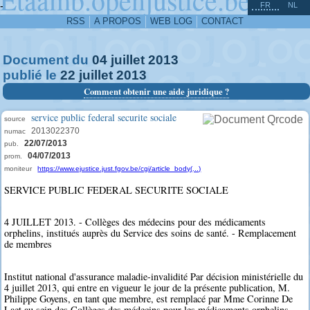
^
-
FR
NL
RSS
A PROPOS
WEB LOG
CONTACT
Document du
04
juillet
2013
publié le
22
juillet
2013
Comment obtenir une aide juridique ?
service public federal securite sociale
source
2013022370
numac
22/07/2013
pub.
04/07/2013
prom.
moniteur
https://www.ejustice.just.fgov.be/cgi/article_body(...)
SERVICE PUBLIC FEDERAL SECURITE SOCIALE
4 JUILLET 2013. - Collèges des médecins pour des médicaments
orphelins, institués auprès du Service des soins de santé. - Remplacement
de membres
Institut national d'assurance maladie-invalidité Par décision ministérielle du
4 juillet 2013, qui entre en vigueur le jour de la présente publication, M.
Philippe Goyens, en tant que membre, est remplacé par Mme Corinne De
Laet au sein des Collèges des médecins pour les médicaments orphelins -