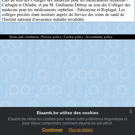
Carbaglu et Orfadin, et par M. Guillaume Debray au sein des Collèges des
médecins pour les médicaments orphelins - Fabrazyme et Replagal. Les
collèges précités étant institués auprès du Service des soins de santé de
l'Institut national d'assurance maladie-invalidité.
Terms and conditions
|
Privacy policy
|
Cookie policy
|
Accessibility policy
x
Etaamb.be utilise des cookies
Etaamb.be utilise les cookies pour retenir votre préférence linguistique et
pour mieux comprendre comment etaamb.be est utilisé.
Continuer
Plus de details